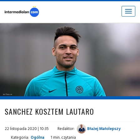
Toggle
navigat
fot. © inter.it
SANCHEZ KOSZTEM LAUTARO
22 listopada 2020 | 10:35
Redaktor:
Błażej Małolepszy
Kategoria:
Ogólna
1 min. czytania