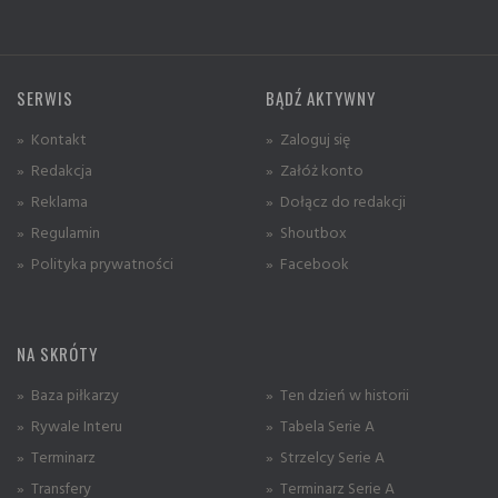
SERWIS
BĄDŹ AKTYWNY
» Kontakt
» Zaloguj się
» Redakcja
» Załóż konto
» Reklama
» Dołącz do redakcji
» Regulamin
» Shoutbox
» Polityka prywatności
» Facebook
NA SKRÓTY
» Baza piłkarzy
» Ten dzień w historii
» Rywale Interu
» Tabela Serie A
» Terminarz
» Strzelcy Serie A
» Transfery
» Terminarz Serie A