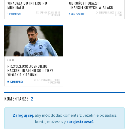
WRACAJĄ DO INTERU PO
OBROŃCY I OKAZJI
MUNDIALU
TRANSFEROWYCH W ATAKU
7 SIERPNIA 2026 | 11:12
24 SIERPNIA 2025 | 12:26
1 KOMENTARZ
2 KOMENTARZE
NERIOCORSI
KEJMO
OGÓLNA
PRZYSZŁOŚĆ ACERBIEGO:
NACISKI INZAGHIEGO I TRZY
WŁOSKIE KIERUNKI
29 CZERWCA 2026 | 10:03
0 KOMENTARZY
NERIOCORSI
KOMENTARZE:
2
Zaloguj się
, aby móc dodać komentarz. Jeżeli nie posiadasz
konta, możesz się
zarejestrować
.