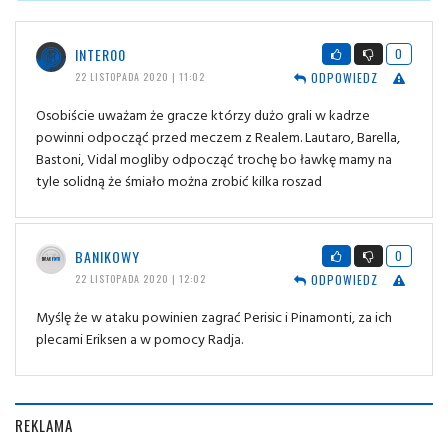
INTER00
0
ODPOWIEDZ
22 LISTOPADA 2020 | 11:02
Osobiście uważam że gracze którzy dużo grali w kadrze
powinni odpocząć przed meczem z Realem. Lautaro, Barella,
Bastoni, Vidal mogliby odpocząć trochę bo ławkę mamy na
tyle solidną że śmiało można zrobić kilka roszad
BANIKOWY
0
ODPOWIEDZ
22 LISTOPADA 2020 | 12:02
Myślę że w ataku powinien zagrać Perisic i Pinamonti, za ich
plecami Eriksen a w pomocy Radja.
REKLAMA