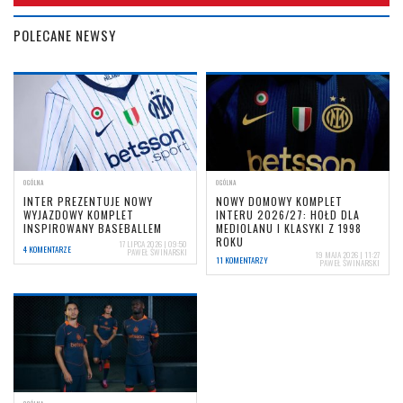
POLECANE NEWSY
OGÓLNA
OGÓLNA
INTER PREZENTUJE NOWY
NOWY DOMOWY KOMPLET
WYJAZDOWY KOMPLET
INTERU 2026/27: HOŁD DLA
INSPIROWANY BASEBALLEM
MEDIOLANU I KLASYKI Z 1998
ROKU
17 LIPCA 2026 | 09:50
4 KOMENTARZE
PAWEŁ ŚWINARSKI
19 MAJA 2026 | 11:27
11 KOMENTARZY
PAWEŁ ŚWINARSKI