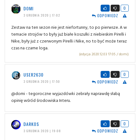
DOMI
0
ODPOWIEDZ
3 GRUDNIA 2020 | 17:02
Zestaw na ten sezon nie jest niefortunny, to po pierwsze. A w
temacie strojów to były już białe koszulki z niebieskim Pirelli i
Nike, były już z czerwonym Pirelli i Nike, no to być może teraz
czas na czarne loga.
(edycja 2020.12.03 17:05 / domi)
USER2630
0
ODPOWIEDZ
3 GRUDNIA 2020 | 17:50
@domi - tegoroczne wyjazdówki zebrały naprawdę słabą
opinię wśród środowiska Interu.
DARKOS
0
ODPOWIEDZ
3 GRUDNIA 2020 | 19:08