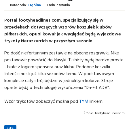
Kategoria:
Ogólna
1 min. czytania
Portal footyheadlines.com, specjalizujący się w
przeciekach dotyczących wzorów koszulek klubów
piłkarskich, opublikował jak wyglądać będą wyjazdowe
trykoty Nerazzurrich w przyszłym sezonie.
Po dość niefortunnym zestawie na obecne rozgrywki, Nike
postanowił powrócić do klasyki. T-shirty będą bardzo proste
- białe z logiem sponsora oraz klubu. Podobne koszulki
Interiści nosili już kilka sezonów temu. W podstawowym
komplecie cały strój będzie w jednolitym kolorze. Stroje
oparte będą o technologię wykończenia "Dri-Fit ADV".
Wzór trykotów zobaczyć można pod
TYM
linkiem.
Źródło:
footyheadlines.com
nike