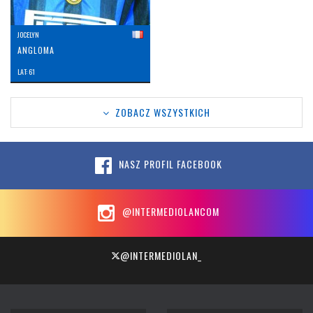
JOCELYN
ANGLOMA
LAT: 61
ZOBACZ WSZYSTKICH
NASZ PROFIL FACEBOOK
@INTERMEDIOLANCOM
@INTERMEDIOLAN_