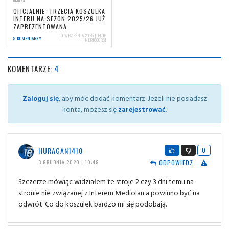
OGÓLNA
OFICJALNIE: TRZECIA KOSZULKA
INTERU NA SEZON 2025/26 JUŻ
ZAPREZENTOWANA
10 WRZEŚNIA 2025 | 14:16
9 KOMENTARZY
NERIOCORSI
KOMENTARZE:
4
Zaloguj się
, aby móc dodać komentarz. Jeżeli nie posiadasz
konta, możesz się
zarejestrować
.
HURAGAN1410
0
ODPOWIEDZ
3 GRUDNIA 2020 | 10:49
Szczerze mówiąc widziałem te stroje 2 czy 3 dni temu na
stronie nie związanej z Interem Mediolan a powinno być na
odwrót. Co do koszulek bardzo mi się podobają.