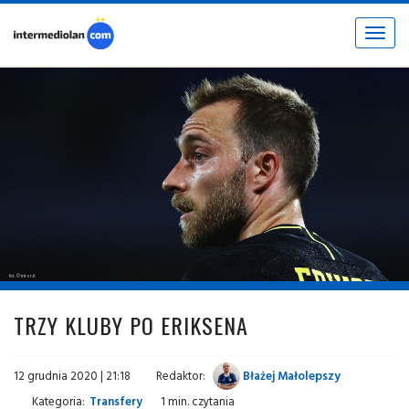
Toggle
navigat
fot. © inter.it
TRZY KLUBY PO ERIKSENA
12 grudnia 2020 | 21:18
Redaktor:
Błażej Małolepszy
Kategoria:
Transfery
1 min. czytania