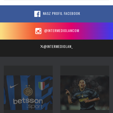
NASZ PROFIL FACEBOOK
@INTERMEDIOLANCOM
@INTERMEDIOLAN_