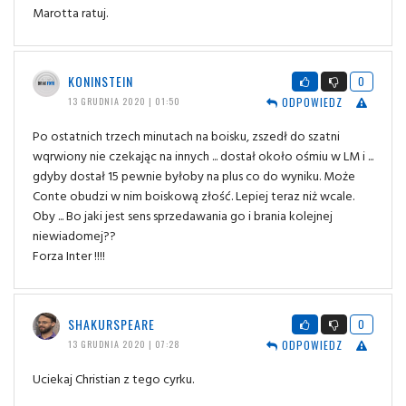
Marotta ratuj.
KONINSTEIN
0
ODPOWIEDZ
13 GRUDNIA 2020 | 01:50
Po ostatnich trzech minutach na boisku, zszedł do szatni
wqrwiony nie czekając na innych ... dostał około ośmiu w LM i ...
gdyby dostał 15 pewnie byłoby na plus co do wyniku. Może
Conte obudzi w nim boiskową złość. Lepiej teraz niż wcale.
Oby ... Bo jaki jest sens sprzedawania go i brania kolejnej
niewiadomej??
Forza Inter !!!!
SHAKURSPEARE
0
ODPOWIEDZ
13 GRUDNIA 2020 | 07:28
Uciekaj Christian z tego cyrku.