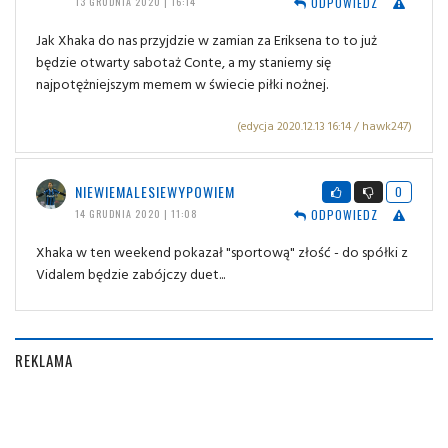
ODPOWIEDZ
13 GRUDNIA 2020 | 16:14
Jak Xhaka do nas przyjdzie w zamian za Eriksena to to już
będzie otwarty sabotaż Conte, a my staniemy się
najpotężniejszym memem w świecie piłki nożnej.
(edycja 2020.12.13 16:14 / hawk247)
NIEWIEMALESIEWYPOWIEM
0
ODPOWIEDZ
14 GRUDNIA 2020 | 11:08
Xhaka w ten weekend pokazał "sportową" złość - do spółki z
Vidalem będzie zabójczy duet...
REKLAMA