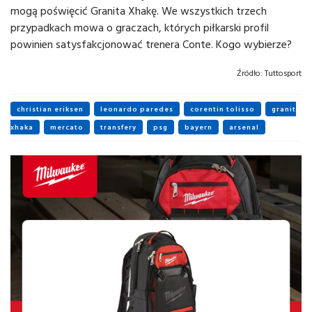
mogą poświęcić Granita Xhakę. We wszystkich trzech
przypadkach mowa o graczach, których piłkarski profil
powinien satysfakcjonować trenera Conte. Kogo wybierze?
Źródło:
Tuttosport
christian eriksen
leonardo paredes
corentin tolisso
granit
xhaka
mercato
transfery
psg
bayern
arsenal