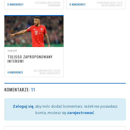
9 CZERWCA 2026 | 09:50
13 KWIETNIA 2022 | 10:27
0 KOMENTARZY
8 KOMENTARZY
NERIOCORSI
BŁAŻEJ MAŁOLEPSZY
TRANSFERY
TOLISSO ZAPROPONOWANY
INTEROWI
20 LISTOPADA 2021 | 02:57
4 KOMENTARZE
BŁAŻEJ MAŁOLEPSZY
KOMENTARZE:
11
Zaloguj się
, aby móc dodać komentarz. Jeżeli nie posiadasz
konta, możesz się
zarejestrować
.