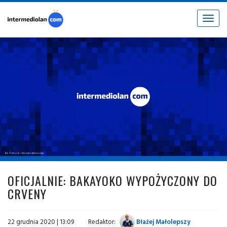
Toggle
navigat
fot. © inter.it / intermediolan.com
OFICJALNIE: BAKAYOKO WYPOŻYCZONY DO
CRVENY
22 grudnia 2020 | 13:09
Redaktor:
Błażej Małolepszy