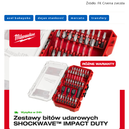
Źródło:
FK Crvena zvezda
axel bakayoko
dejan stanković
mercato
transfery