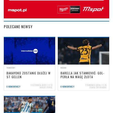
POLECANE NEWSY
TRANSFERY
OGÓLNA
BAKAYOKO ZOSTANIE DŁUŻEJ W
BARELLA JAK STANKOVIĆ: GOL-
ST GELLEN
PERŁA NA WAGĘ ZŁOTA
11 CZERWCA 2020 | 11:12
17 GRUDNIA 2024 | 11:35
0 KOMENTARZY
0 KOMENTARZY
MACIEJ PAWUL
PAWEŁ ŚWINARSKI