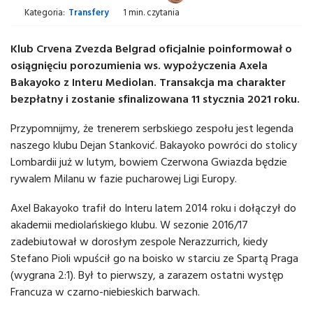
Kategoria:
Transfery
1 min. czytania
Klub Crvena Zvezda Belgrad oficjalnie poinformował o
osiągnięciu porozumienia ws. wypożyczenia Axela
Bakayoko z Interu Mediolan. Transakcja ma charakter
bezpłatny i zostanie sfinalizowana 11 stycznia 2021 roku.
Przypomnijmy, że trenerem serbskiego zespołu jest legenda
naszego klubu Dejan Stanković. Bakayoko powróci do stolicy
Lombardii już w lutym, bowiem Czerwona Gwiazda będzie
rywalem Milanu w fazie pucharowej Ligi Europy.
Axel Bakayoko trafił do Interu latem 2014 roku i dołączył do
akademii mediolańskiego klubu. W sezonie 2016/17
zadebiutował w dorosłym zespole Nerazzurrich, kiedy
Stefano Pioli wpuścił go na boisko w starciu ze Spartą Praga
(wygrana 2:1). Był to pierwszy, a zarazem ostatni występ
Francuza w czarno-niebieskich barwach.