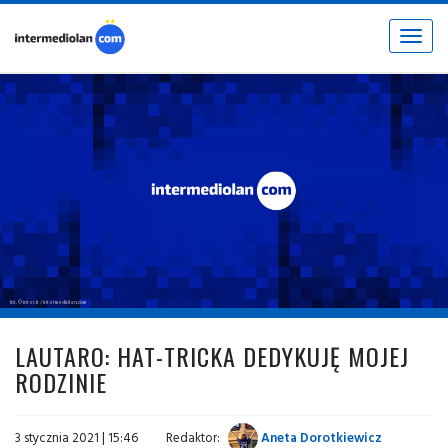
Toggle
navigat
fot. © inter.it / intermediolan.com
LAUTARO: HAT-TRICKA DEDYKUJĘ MOJEJ
RODZINIE
3 stycznia 2021 | 15:46
Redaktor:
Aneta Dorotkiewicz