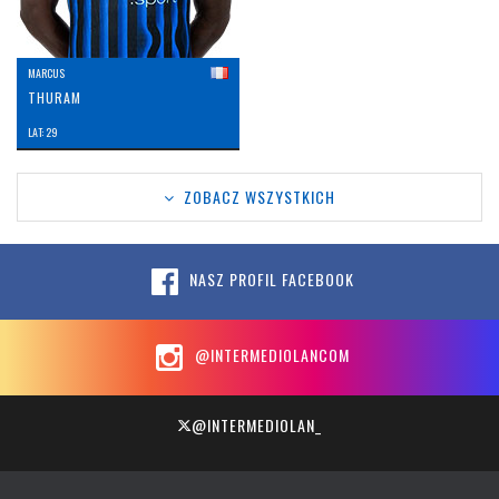
MARCUS
THURAM
LAT: 29
ZOBACZ WSZYSTKICH
NASZ PROFIL FACEBOOK
@INTERMEDIOLANCOM
@INTERMEDIOLAN_