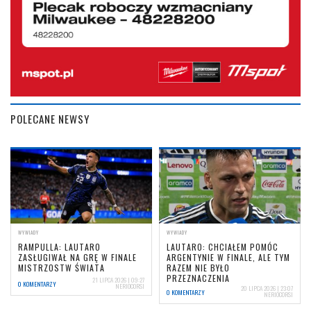
POLECANE NEWSY
WYWIADY
WYWIADY
RAMPULLA: LAUTARO
LAUTARO: CHCIAŁEM POMÓC
ZASŁUGIWAŁ NA GRĘ W FINALE
ARGENTYNIE W FINALE, ALE TYM
MISTRZOSTW ŚWIATA
RAZEM NIE BYŁO
PRZEZNACZENIA
21 LIPCA 2026 | 09:27
0 KOMENTARZY
NERIOCORSI
20 LIPCA 2026 | 23:07
0 KOMENTARZY
NERIOCORSI