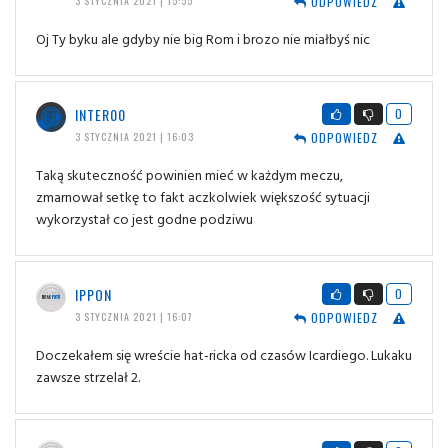
ODPOWIEDZ
3 STYCZNIA 2021 | 15:55
Oj Ty byku ale gdyby nie big Rom i brozo nie miałbyś nic
INTER00
0
ODPOWIEDZ
3 STYCZNIA 2021 | 16:03
Taką skuteczność powinien mieć w każdym meczu,
zmarnował setkę to fakt aczkolwiek większość sytuacji
wykorzystał co jest godne podziwu
IPPON
0
ODPOWIEDZ
3 STYCZNIA 2021 | 16:07
Doczekałem się wreście hat-ricka od czasów Icardiego. Lukaku
zawsze strzelał 2.