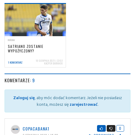
OGÓLNA
SATRIANO ZOSTANIE
WYPOŻYCZONY?
19 SIERPNIA 2021 | 22:02
1 KOMENTARZ
KACPER BARANEK
KOMENTARZE:
9
Zaloguj się
, aby móc dodać komentarz. Jeżeli nie posiadasz
konta, możesz się
zarejestrować
.
COPACABANA1
0