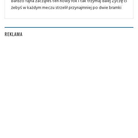
Bardzo fajna zacząłeś ten nowy rok i tak trzymaj dalej Życzę ci
żebyś w każdym meczu strzelił przynajmniej po dwie bramki
REKLAMA