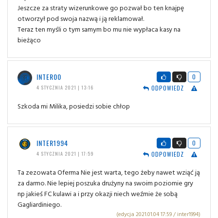
Jeszcze za straty wizerunkowe go pozwał bo ten knajpę
otworzył pod swoja nazwą i ją reklamował.
Teraz ten myśli o tym samym bo mu nie wypłaca kasy na
bieżąco
INTER00
0
ODPOWIEDZ
4 STYCZNIA 2021 | 13:16
Szkoda mi Milika, posiedzi sobie chłop
INTER1994
0
ODPOWIEDZ
4 STYCZNIA 2021 | 17:59
Ta zezowata Oferma Nie jest warta, tego żeby nawet wziąć ją
za darmo. Nie lepiej poszuka drużyny na swoim poziomie gry
np jakieś FC kulawi a i przy okazji niech weźmie że sobą
Gagliardiniego.
(edycja 2021.01.04 17:59 / inter1994)