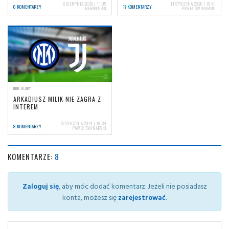
6 SIERPNIA 2026 | 11:05
11 STYCZNIA 2026 | 19:41
0 KOMENTARZY
17 KOMENTARZY
NERIOCORSI
PAWEŁ ŚWINARSKI
INNE KLUBY
ARKADIUSZ MILIK NIE ZAGRA Z
INTEREM
27 STYCZNIA 2024 | 18:39
8 KOMENTARZY
PAWEŁ ŚWINARSKI
KOMENTARZE:
8
Zaloguj się
, aby móc dodać komentarz. Jeżeli nie posiadasz
konta, możesz się
zarejestrować
.