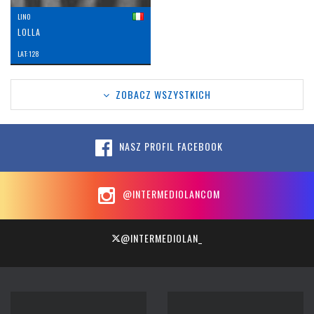
LINO
LOLLA
LAT: 128
ZOBACZ WSZYSTKICH
NASZ PROFIL FACEBOOK
@INTERMEDIOLANCOM
@INTERMEDIOLAN_