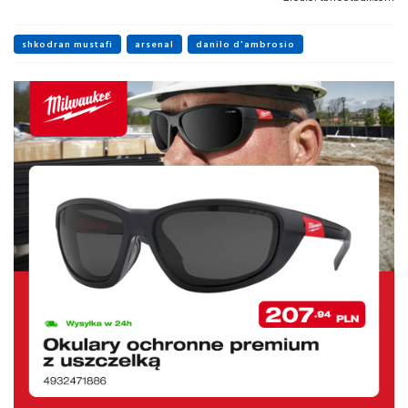
shkodran mustafi
arsenal
danilo d'ambrosio