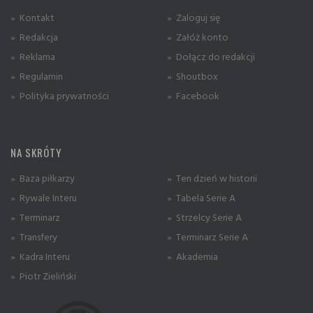
» Kontakt
» Zaloguj się
» Redakcja
» Załóż konto
» Reklama
» Dołącz do redakcji
» Regulamin
» Shoutbox
» Polityka prywatności
» Facebook
NA SKRÓTY
» Baza piłkarzy
» Ten dzień w historii
» Rywale Interu
» Tabela Serie A
» Terminarz
» Strzelcy Serie A
» Transfery
» Terminarz Serie A
» Kadra Interu
» Akademia
» Piotr Zieliński