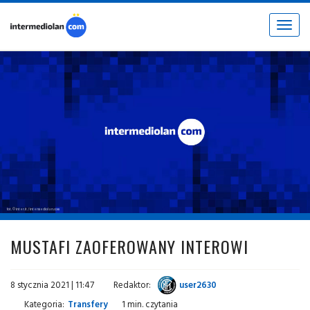
Toggle
navigat
fot. © inter.it / intermediolan.com
MUSTAFI ZAOFEROWANY INTEROWI
8 stycznia 2021 | 11:47
Redaktor:
user2630
Kategoria:
Transfery
1 min. czytania