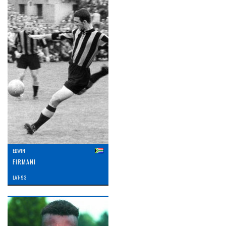
EDWIN
FIRMANI
LAT: 93