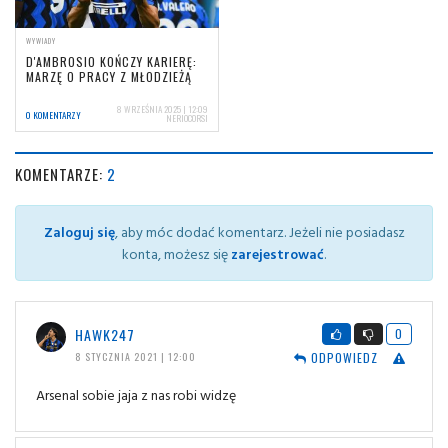
WYWIADY
D'AMBROSIO KOŃCZY KARIERĘ:
MARZĘ O PRACY Z MŁODZIEŻĄ
8 WRZEŚNIA 2025 | 12:09
0 KOMENTARZY
NERIOCORSI
KOMENTARZE:
2
Zaloguj się
, aby móc dodać komentarz. Jeżeli nie posiadasz
konta, możesz się
zarejestrować
.
HAWK247
0
ODPOWIEDZ
8 STYCZNIA 2021 | 12:00
Arsenal sobie jaja z nas robi widzę