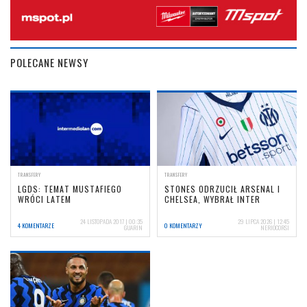
POLECANE NEWSY
TRANSFERY
TRANSFERY
LGDS: TEMAT MUSTAFIEGO
STONES ODRZUCIŁ ARSENAL I
WRÓCI LATEM
CHELSEA, WYBRAŁ INTER
24 LISTOPADA 2017 | 00:35
29 LIPCA 2026 | 12:45
4 KOMENTARZE
0 KOMENTARZY
GUARIN
NERIOCORSI