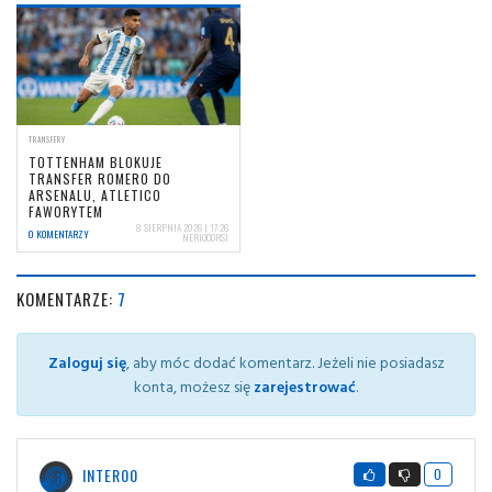
TRANSFERY
TOTTENHAM BLOKUJE
TRANSFER ROMERO DO
ARSENALU, ATLETICO
FAWORYTEM
8 SIERPNIA 2026 | 17:26
0 KOMENTARZY
NERIOCORSI
KOMENTARZE:
7
Zaloguj się
, aby móc dodać komentarz. Jeżeli nie posiadasz
konta, możesz się
zarejestrować
.
INTER00
0