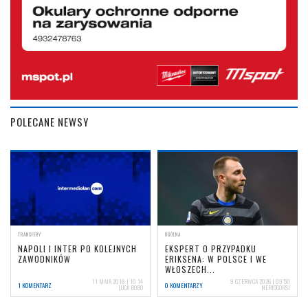
POLECANE NEWSY
TRANSFERY
OGÓLNA
NAPOLI I INTER PO KOLEJNYCH
EKSPERT O PRZYPADKU
ZAWODNIKÓW
ERIKSENA: W POLSCE I WE
WŁOSZECH...
11 MAJA 2018 | 10:14
9 CZERWCA 2026 | 09:50
1 KOMENTARZ
0 KOMENTARZY
LUCA BOBO
NERIOCORSI