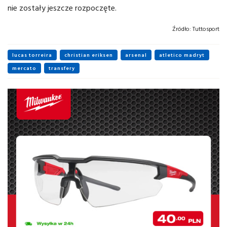
nie zostały jeszcze rozpoczęte.
Źródło:
Tuttosport
lucas torreira
christian eriksen
arsenal
atletico madryt
mercato
transfery