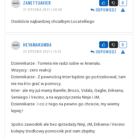
ZANETTIJAVIER
0
ODPOWIEDZ
21 STYCZNIA 2021 | 08:40
Osobiście najbardziej chciałbym Locatelliego
HEYAMAKUMBA
0
ODPOWIEDZ
22 STYCZNIA 2021 | 13:32
Dziennikarze : Torreira nie radzi sobie w Arsenalu.
Wszyscy : zero reakcji
Dziennikarze : Z pewnością Inter będzie go potrzebował, tam
nie ma kto grać w pomocy.
Inter : ale my już mamy Barelle, Brozo, Vidala, Gaglie, Eriksena,
Sensiego i Vecino, a na wypożyczeniu Ninje i JM.
Dziennikarze : I co z tego na pewno go chcecie, my wiemy
lepiej !
Spoko zawodnik ale bez sprzedaży Ninji, JM, Eriksena i Vecino
kolejny środkowy pomocnik jest nam zbędny.