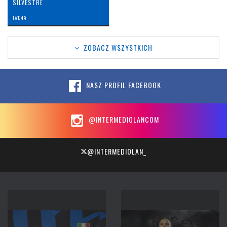
SILVESTRE
LAT: 49
ZOBACZ WSZYSTKICH
NASZ PROFIL FACEBOOK
@INTERMEDIOLANCOM
@INTERMEDIOLAN_