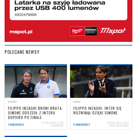
POLECANE NEWSY
WYWIADY
OGÓLNA
FILIPPO INZAGHI BRONI BRATA:
FILIPPO INZAGHI: INTER SIĘ
SIMONE ODSZEDŁ Z INTERU
ROZWINĄŁ DZIĘKI SIMONE
DOPIERO PO FINALE
4 LIPCA 2025 | 07:29
14 MAJA 2024 | 18:41
2 KOMENTARZE
0 KOMENTARZY
NERIOCORSI
PAWEŁ ŚWINARSKI