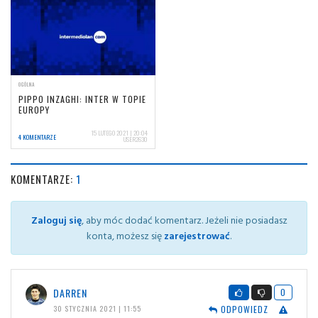
OGÓLNA
PIPPO INZAGHI: INTER W TOPIE
EUROPY
15 LUTEGO 2021 | 20:04
4 KOMENTARZE
USER2630
KOMENTARZE:
1
Zaloguj się
, aby móc dodać komentarz. Jeżeli nie posiadasz
konta, możesz się
zarejestrować
.
DARREN
0
ODPOWIEDZ
30 STYCZNIA 2021 | 11:55