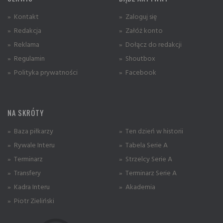
» Kontakt
» Zaloguj się
» Redakcja
» Załóż konto
» Reklama
» Dołącz do redakcji
» Regulamin
» Shoutbox
» Polityka prywatności
» Facebook
NA SKRÓTY
» Baza piłkarzy
» Ten dzień w historii
» Rywale Interu
» Tabela Serie A
» Terminarz
» Strzelcy Serie A
» Transfery
» Terminarz Serie A
» Kadra Interu
» Akademia
» Piotr Zieliński