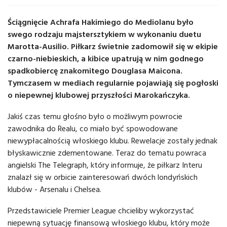
Ściągnięcie Achrafa Hakimiego do Mediolanu było
swego rodzaju majstersztykiem w wykonaniu duetu
Marotta-Ausilio. Piłkarz świetnie zadomowił się w ekipie
czarno-niebieskich, a kibice upatrują w nim godnego
spadkobiercę znakomitego Douglasa Maicona.
Tymczasem w mediach regularnie pojawiają się pogłoski
o niepewnej klubowej przyszłości Marokańczyka.
Jakiś czas temu głośno było o możliwym powrocie
zawodnika do Realu, co miało być spowodowane
niewypłacalnością włoskiego klubu. Rewelacje zostały jednak
błyskawicznie zdementowane. Teraz do tematu powraca
angielski The Telegraph, który informuje, że piłkarz Interu
znalazł się w orbicie zainteresowań dwóch londyńskich
klubów - Arsenalu i Chelsea.
Przedstawiciele Premier League chcieliby wykorzystać
niepewną sytuację finansową włoskiego klubu, który może