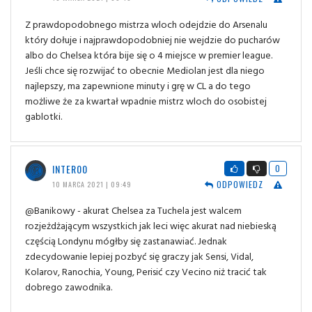
Z prawdopodobnego mistrza wloch odejdzie do Arsenalu
który dołuje i najprawdopodobniej nie wejdzie do pucharów
albo do Chelsea która bije się o 4 miejsce w premier league.
Jeśli chce się rozwijać to obecnie Mediolan jest dla niego
najlepszy, ma zapewnione minuty i grę w CL a do tego
możliwe że za kwartał wpadnie mistrz wloch do osobistej
gablotki.
INTER00
0
ODPOWIEDZ
10 MARCA 2021 | 09:49
@Banikowy - akurat Chelsea za Tuchela jest walcem
rozjeżdżającym wszystkich jak leci więc akurat nad niebieską
częścią Londynu mógłby się zastanawiać. Jednak
zdecydowanie lepiej pozbyć się graczy jak Sensi, Vidal,
Kolarov, Ranochia, Young, Perisić czy Vecino niż tracić tak
dobrego zawodnika.