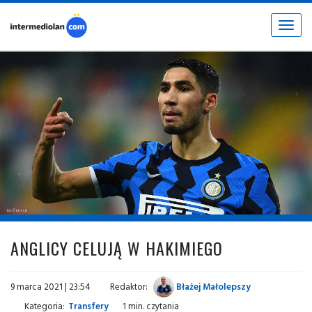
Toggle
navigat
fot. © inter.it
ANGLICY CELUJĄ W HAKIMIEGO
9 marca 2021 | 23:54
Redaktor:
Błażej Małolepszy
Kategoria:
Transfery
1 min. czytania