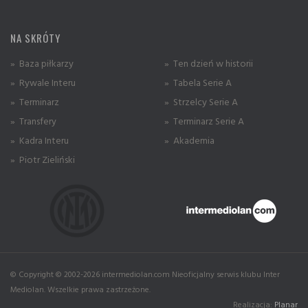
NA SKRÓTY
» Baza piłkarzy
» Ten dzień w historii
» Rywale Interu
» Tabela Serie A
» Terminarz
» Strzelcy Serie A
» Transfery
» Terminarz Serie A
» Kadra Interu
» Akademia
» Piotr Zieliński
© Copyright © 2002-2026 intermediolan.com Nieoficjalny serwis klubu Inter
Mediolan. Wszelkie prawa zastrzeżone.
Realizacja:
Planar