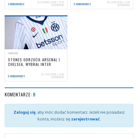
19 CZERWCA 2026 | 12:15
29 LIPCA 2026 | 12:45
2 KOMENTARZE
0 KOMENTARZY
NERIOCORSI
NERIOCORSI
TRANSFERY
STONES ODRZUCIŁ ARSENAL I
CHELSEA, WYBRAŁ INTER
29 LIPCA 2026 | 12:45
0 KOMENTARZY
NERIOCORSI
KOMENTARZE:
8
Zaloguj się
, aby móc dodać komentarz. Jeżeli nie posiadasz
konta, możesz się
zarejestrować
.