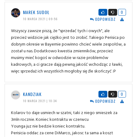
MAREK SUDOŁ
0
ODPOWIEDZ
10 MARCA 2021 | 09:56
Wszyscy zawsze piszą, że "sprzedać tych i owych", ale
przecież widzicie jak ciężko jest to zrobić. Takiego Perisica po
dobrym okresie w Bayernie powinno chcieć wiele zespołów, a
został u nas. Dodatkowo kwestia zmienników, przecież
musimy mieć kogoś w odwodzie w razie problemów
kadrowych, a ci gracze dają pewną jakość wchodząc z ławki,
więc sprzedaż ich wszystkich mogłoby się źle skończyć :P
KANDZIAK
0
ODPOWIEDZ
10 MARCA 2021 | 10:34
Kolarov to daje usmiech w szatni, taki z niego smieszek za
3mln rocznie. Koniec kontraktu w czerwcu
Younga juz nie bedzie koniec kontraktu.
Perisicia oddac za cene DiMarco, jakosc ta sama a koszt