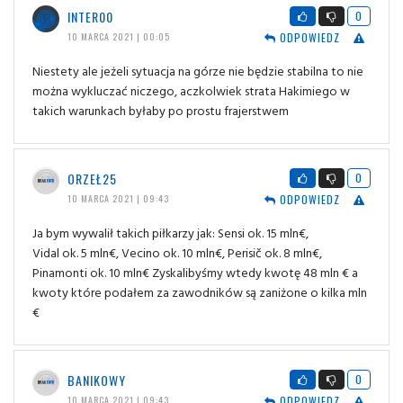
INTER00
0
ODPOWIEDZ
10 MARCA 2021 | 00:05
Niestety ale jeżeli sytuacja na górze nie będzie stabilna to nie
można wykluczać niczego, aczkolwiek strata Hakimiego w
takich warunkach byłaby po prostu frajerstwem
ORZEŁ25
0
ODPOWIEDZ
10 MARCA 2021 | 09:43
Ja bym wywalił takich piłkarzy jak: Sensi ok. 15 mln€,
Vidal ok. 5 mln€, Vecino ok. 10 mln€, Perisič ok. 8 mln€,
Pinamonti ok. 10 mln€ Zyskalibyśmy wtedy kwotę 48 mln € a
kwoty które podałem za zawodników są zaniżone o kilka mln
€
BANIKOWY
0
ODPOWIEDZ
10 MARCA 2021 | 09:43