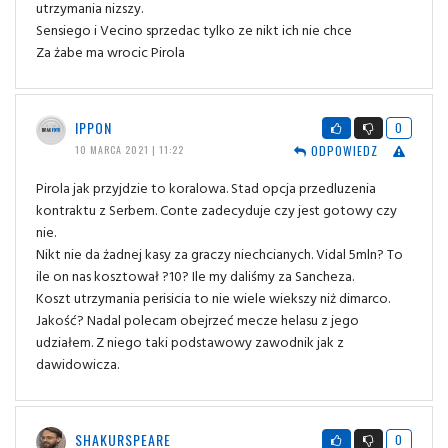
utrzymania nizszy.
Sensiego i Vecino sprzedac tylko ze nikt ich nie chce
Za żabe ma wrocic Pirola
IPPON
0
ODPOWIEDZ
10 MARCA 2021 | 11:22
Pirola jak przyjdzie to koralowa. Stad opcja przedluzenia
kontraktu z Serbem. Conte zadecyduje czy jest gotowy czy
nie.
Nikt nie da żadnej kasy za graczy niechcianych. Vidal 5mln? To
ile on nas kosztował ?10? Ile my daliśmy za Sancheza.
Koszt utrzymania perisicia to nie wiele wiekszy niż dimarco.
Jakość? Nadal polecam obejrzeć mecze helasu z jego
udziałem. Z niego taki podstawowy zawodnik jak z
dawidowicza.
SHAKURSPEARE
0