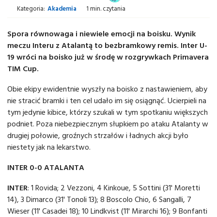
Kategoria:
Akademia
1 min. czytania
Spora równowaga i niewiele emocji na boisku. Wynik
meczu Interu z Atalantą to bezbramkowy remis. Inter U-
19 wróci na boisko już w środę w rozgrywkach Primavera
TIM Cup.
Obie ekipy ewidentnie wyszły na boisko z nastawieniem, aby
nie stracić bramki i ten cel udało im się osiągnąć. Ucierpieli na
tym jedynie kibice, którzy szukali w tym spotkaniu większych
podniet. Poza niebezpiecznym słupkiem po ataku Atalanty w
drugiej połowie, groźnych strzałów i ładnych akcji było
niestety jak na lekarstwo.
INTER 0-0 ATALANTA
INTER
: 1 Rovida; 2 Vezzoni, 4 Kinkoue, 5 Sottini (31' Moretti
14), 3 Dimarco (31' Tonoli 13); 8 Boscolo Chio, 6 Sangalli, 7
Wieser (11' Casadei 18); 10 Lindkvist (11' Mirarchi 16); 9 Bonfanti