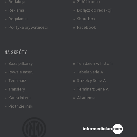
» Redakcja
» Załóż konto
» Reklama
» Dołącz do redakcji
» Regulamin
» Shoutbox
» Polityka prywatności
» Facebook
NA SKRÓTY
» Baza piłkarzy
» Ten dzień w historii
» Rywale Interu
» Tabela Serie A
» Terminarz
» Strzelcy Serie A
» Transfery
» Terminarz Serie A
» Kadra Interu
» Akademia
» Piotr Zieliński