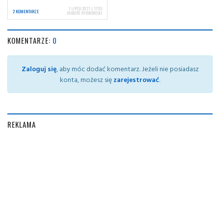
1 LIPCA 2021 | 17:53
2 KOMENTARZE
HUBERT RYBKOWSKI
KOMENTARZE:
0
Zaloguj się
, aby móc dodać komentarz. Jeżeli nie posiadasz
konta, możesz się
zarejestrować
.
REKLAMA