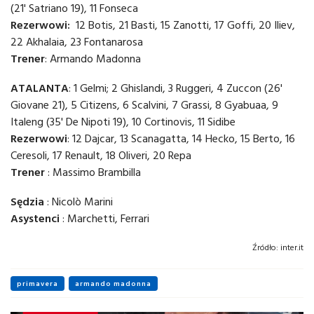
(21' Satriano 19), 11 Fonseca
Rezerwowi:
12 Botis, 21 Basti, 15 Zanotti, 17 Goffi, 20 Iliev,
22 Akhalaia, 23 Fontanarosa
Trener
: Armando Madonna
ATALANTA
: 1 Gelmi; 2 Ghislandi, 3 Ruggeri, 4 Zuccon (26'
Giovane 21), 5 Citizens, 6 Scalvini, 7 Grassi, 8 Gyabuaa, 9
Italeng (35' De Nipoti 19), 10 Cortinovis, 11 Sidibe
Rezerwowi
: 12 Dajcar, 13 Scanagatta, 14 Hecko, 15 Berto, 16
Ceresoli, 17 Renault, 18 Oliveri, 20 Repa
Trener
: Massimo Brambilla
Sędzia
: Nicolò Marini
Asystenci
: Marchetti, Ferrari
Źródło:
inter.it
primavera
armando madonna