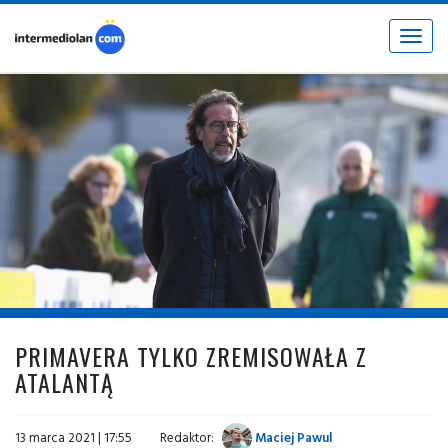
Toggle
navigat
fot. © inter.it
PRIMAVERA TYLKO ZREMISOWAŁA Z
ATALANTĄ
13 marca 2021 | 17:55
Redaktor:
Maciej Pawul