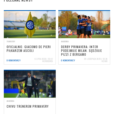
TRANSFERY
AKADEMIA
OFICJALNIE: GIACOMO DE PIERI
DERBY PRIMAVERA: INTER
PIŁKARZEM ASCOLI
PODEJMUJE MILAN. SĘDZIUJE
PIZZI Z BERGAMO
6 LIPCA 2026 | 18:01
29 LISTOPADA 2025 | 10:26
0 KOMENTARZY
0 KOMENTARZY
NERIOCORSI
KEJMO
AKADEMIA
CHIVU TRENEREM PRIMAVERY