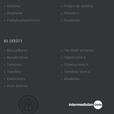
» Reklama
» Dołącz do redakcji
» Regulamin
» Shoutbox
» Polityka prywatności
» Facebook
NA SKRÓTY
» Baza piłkarzy
» Ten dzień w historii
» Rywale Interu
» Tabela Serie A
» Terminarz
» Strzelcy Serie A
» Transfery
» Terminarz Serie A
» Kadra Interu
» Akademia
» Piotr Zieliński