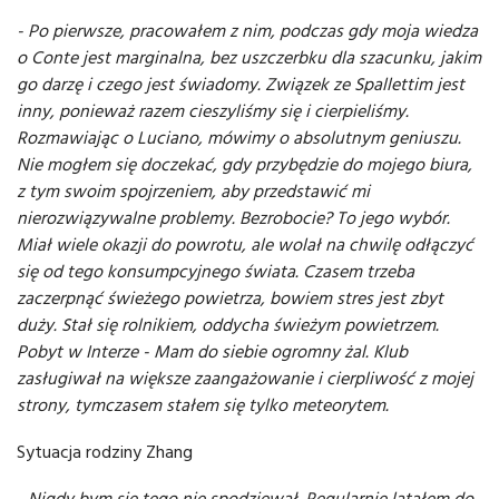
- Po pierwsze, pracowałem z nim, podczas gdy moja wiedza
o
Conte
jest marginalna, bez uszczerbku dla
szacunku, jakim
go darzę i czego jest świadomy. Związek ze
Spallettim
jest
inny, ponieważ razem cieszyliśmy się i cierpieliśmy.
Rozmawiając o Luciano, mówimy o absolutnym geniuszu.
Nie mogłem się doczekać, gdy przybędzie do mojego biura,
z tym swoim spojrzeniem, aby przedstawić mi
nierozwiązywalne problemy. Bezrobocie? To jego wybór.
Miał wiele okazji do powrotu, ale wolał na chwilę odłączyć
się od tego konsumpcyjnego świata. Czasem trzeba
zaczerpnąć świeżego powietrza, bowiem stres jest zbyt
duży. Stał się rolnikiem,
oddycha
świeżym powietrzem.
Pobyt w Interze - Mam do siebie ogromny żal. Klub
zasługiwał na większe zaangażowanie i cierpliwość z mojej
strony, tymczasem stałem się tylko meteorytem.
Sytuacja rodziny Zhang
- Nigdy bym się tego nie spodziewał. Regularnie latałem do