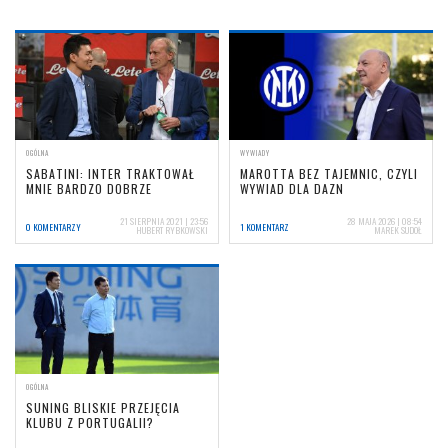
OGÓLNA
WYWIADY
SABATINI: INTER TRAKTOWAŁ
MAROTTA BEZ TAJEMNIC, CZYLI
MNIE BARDZO DOBRZE
WYWIAD DLA DAZN
21 SIERPNIA 2021 | 23:56
28 MAJA 2026 | 08:54
0 KOMENTARZY
1 KOMENTARZ
HUBERT RYBKOWSKI
MAREK SUDOŁ
OGÓLNA
SUNING BLISKIE PRZEJĘCIA
KLUBU Z PORTUGALII?