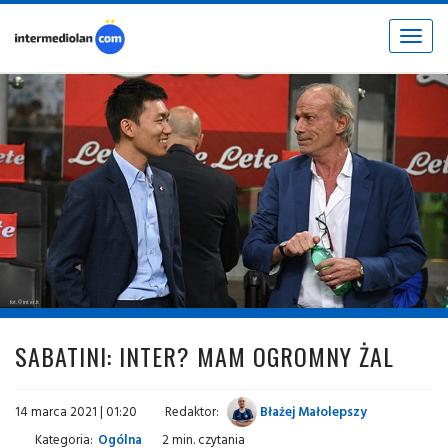
Toggle
navigat
fot. © inter.it
SABATINI: INTER? MAM OGROMNY ŻAL
14 marca 2021 | 01:20
Redaktor:
Błażej Małolepszy
Kategoria:
Ogólna
2 min. czytania