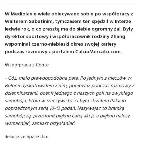
W Mediolanie wiele obiecywano sobie po współpracy z
Walterem Sabatinim, tymczasem ten spędził w Interze
ledwie rok, o co zresztą ma do siebie ogromny żal. Były
dyrektor sportowy i współpracownik rodziny Zhang
wspominał czarno-niebieski okres swojej kariery
podczas rozmowy z portalem CalcioMercato.com.
Współpraca z
Conte
- Cóż, mało prawdopodobna para. Po jednym z meczów w
Bolonii dyskutowałem z nim, ponieważ podczas rozmowy z
dziennikarzami, ocenił jednego z naszych goli na zwykłego
samobója, która w rzeczywistości była strzałem Palacio
poprzedzonym serią 10-12 podań. Nazywając to bramką
samobójczą, przesłonił piękno całej akcji, a piękno należy
wzmacniać, zamiast przysłaniać.
Relacje ze
Spallettim