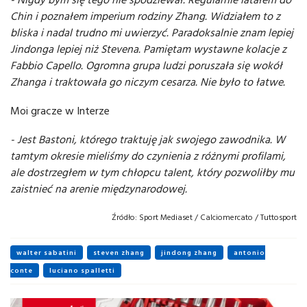
Chin i poznałem imperium rodziny Zhang. Widziałem to z
bliska i nadal trudno mi uwierzyć. Paradoksalnie znam lepiej
Jindonga
lepiej niż Stevena. Pamiętam wystawne kolacje z
Fabbio
Capello. Ogromna grupa ludzi poruszała się wokół
Zhanga
i traktowała go niczym cesarza. Nie było to łatwe.
Moi gracze w Interze
- Jest
Bastoni
, którego traktuję jak swojego zawodnika. W
tamtym okresie mieliśmy do czynienia z różnymi profilami,
ale dostrzegłem w tym chłopcu talent, który pozwoliłby mu
zaistnieć na arenie międzynarodowej.
Źródło:
Sport Mediaset / Calciomercato / Tuttosport
walter sabatini
steven zhang
jindong zhang
antonio
conte
luciano spalletti