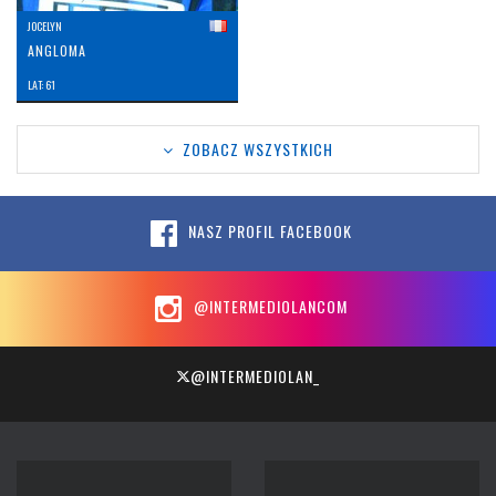
JOCELYN
ANGLOMA
LAT: 61
ZOBACZ WSZYSTKICH
NASZ PROFIL FACEBOOK
@INTERMEDIOLANCOM
@INTERMEDIOLAN_