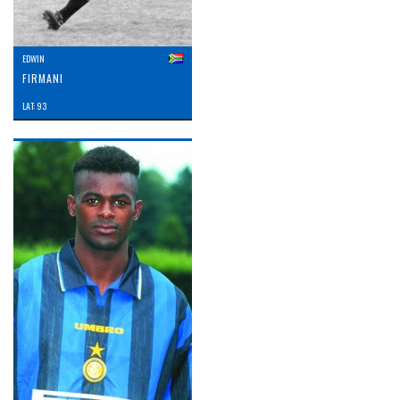
EDWIN
FIRMANI
LAT: 93