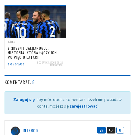
OGÓLNA
ERIKSEN I CALHANOGLU:
HISTORIA, KTÓRA ŁĄCZY ICH
PO PIĘCIU LATACH
8 CZERWCA 2026 | 08:22
3 KOMENTARZE
NERIOCORSI
KOMENTARZE:
8
Zaloguj się
, aby móc dodać komentarz. Jeżeli nie posiadasz
konta, możesz się
zarejestrować
.
INTER00
0