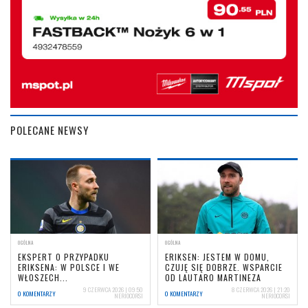
POLECANE NEWSY
OGÓLNA
OGÓLNA
EKSPERT O PRZYPADKU
ERIKSEN: JESTEM W DOMU,
ERIKSENA: W POLSCE I WE
CZUJĘ SIĘ DOBRZE. WSPARCIE
WŁOSZECH...
OD LAUTARO MARTINEZA
9 CZERWCA 2026 | 09:50
8 CZERWCA 2026 | 21:20
0 KOMENTARZY
0 KOMENTARZY
NERIOCORSI
NERIOCORSI