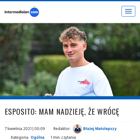
Toggle
navigat
fot. © inter.it
ESPOSITO: MAM NADZIEJĘ, ŻE WRÓCĘ
7 kwietnia 2021 | 00:09
Redaktor:
Błażej Małolepszy
Kategoria:
Ogólna
1 min. czytania