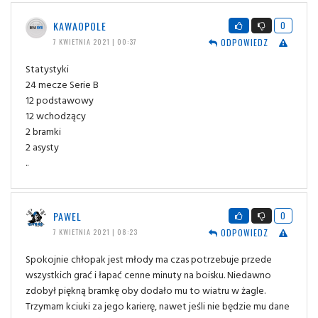
KAWAOPOLE
0
ODPOWIEDZ
7 KWIETNIA 2021 | 00:37
Statystyki
24 mecze Serie B
12 podstawowy
12 wchodzący
2 bramki
2 asysty
..
PAWEL
0
ODPOWIEDZ
7 KWIETNIA 2021 | 08:23
Spokojnie chłopak jest młody ma czas potrzebuje przede
wszystkich grać i łapać cenne minuty na boisku. Niedawno
zdobył piękną bramkę oby dodało mu to wiatru w żagle.
Trzymam kciuki za jego karierę, nawet jeśli nie będzie mu dane