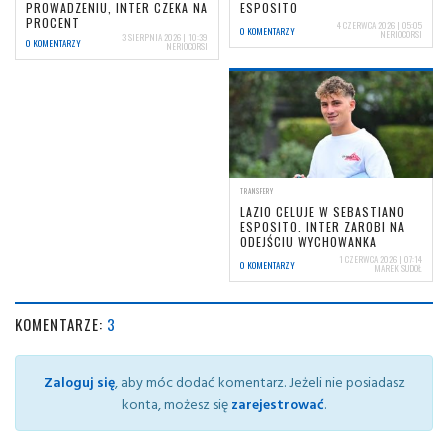
PROWADZENIU, INTER CZEKA NA
ESPOSITO
PROCENT
4 CZERWCA 2026 | 05:05
0 KOMENTARZY
NERIOCORSI
3 SIERPNIA 2026 | 10:39
0 KOMENTARZY
NERIOCORSI
TRANSFERY
LAZIO CELUJE W SEBASTIANO
ESPOSITO. INTER ZAROBI NA
ODEJŚCIU WYCHOWANKA
1 CZERWCA 2026 | 07:14
0 KOMENTARZY
MAREK SUDOŁ
KOMENTARZE:
3
Zaloguj się
, aby móc dodać komentarz. Jeżeli nie posiadasz
konta, możesz się
zarejestrować
.