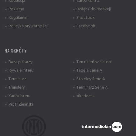
» Redakcja
» Załóż konto
» Reklama
» Dołącz do redakcji
» Regulamin
» Shoutbox
» Polityka prywatności
» Facebook
NA SKRÓTY
» Baza piłkarzy
» Ten dzień w historii
» Rywale Interu
» Tabela Serie A
» Terminarz
» Strzelcy Serie A
» Transfery
» Terminarz Serie A
» Kadra Interu
» Akademia
» Piotr Zieliński