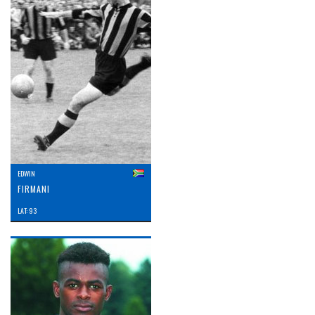
EDWIN
FIRMANI
LAT: 93