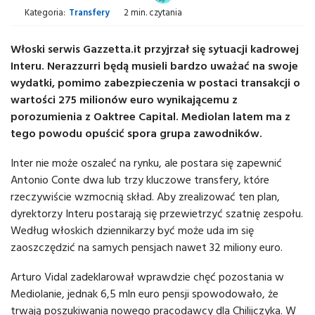
Kategoria:
Transfery
2 min. czytania
Włoski serwis Gazzetta.it przyjrzał się sytuacji kadrowej
Interu. Nerazzurri będą musieli bardzo uważać na swoje
wydatki, pomimo zabezpieczenia w postaci transakcji o
wartości 275 milionów euro wynikającemu z
porozumienia z Oaktree Capital. Mediolan latem ma z
tego powodu opuścić spora grupa zawodników.
Inter nie może oszaleć na rynku, ale postara się zapewnić
Antonio Conte dwa lub trzy kluczowe transfery, które
rzeczywiście wzmocnią skład. Aby zrealizować ten plan,
dyrektorzy Interu postarają się przewietrzyć szatnię zespołu.
Według włoskich dziennikarzy być może uda im się
zaoszczędzić na samych pensjach nawet 32 ​​miliony euro.
Arturo Vidal zadeklarował wprawdzie chęć pozostania w
Mediolanie, jednak 6,5 mln euro pensji spowodowało, że
trwają poszukiwania nowego pracodawcy dla Chilijczyka. W