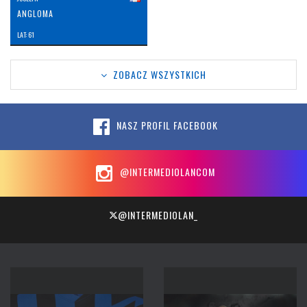
ANGLOMA
LAT: 61
ZOBACZ WSZYSTKICH
NASZ PROFIL FACEBOOK
@INTERMEDIOLANCOM
@INTERMEDIOLAN_