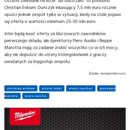
Ostatni zawodnik na liście "do odstrzału" to podobno
Christian Eriksen. Duńczyk inkasujący 7,5 mln euro rocznie
opuści jednak zespół tylko w sytuacji, kiedy na stole pojawi
się oferta o wartości minimum 25-30 mln euro.
Inter będą kusić oferty za kluczowych zawodników
pierwszego składu, ale dyrektorzy Piero Ausilio i Beppe
Marotta mają za zadanie zrobić wszystko co w ich mocy,
aby nie dopuścić do utraty któregokolwiek z graczy
uważanych za kręgosłup zespołu.
Źródło:
sempreinter.com
christian eriksen
arturo vidal
alexis sanchez
giuseppe
marotta
piero ausilio