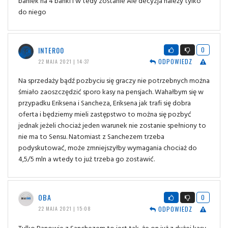
baniek na 4 banki i w tedy zostanie Ale decyzja należy tylko
do niego
INTER00
0
ODPOWIEDZ
22 MAJA 2021 | 14:37
Na sprzedaży bądź pozbyciu się graczy nie potrzebnych można
śmiało zaoszczędzić sporo kasy na pensjach. Wahałbym się w
przypadku Eriksena i Sancheza, Eriksena jak trafi się dobra
oferta i będziemy mieli zastępstwo to można się pozbyć
jednak jeżeli chociaż jeden warunek nie zostanie spełniony to
nie ma to Sensu. Natomiast z Sanchezem trzeba
podyskutować, może zmniejszyłby wymagania chociaż do
4,5/5 mln a wtedy to już trzeba go zostawić.
OBA
0
ODPOWIEDZ
22 MAJA 2021 | 15:08
Tylko Panowie z Sanchezem to jest tak, że on już z dużej kasy