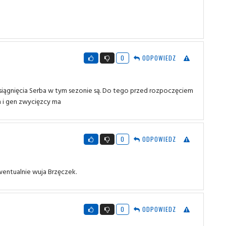
0
ODPOWIEDZ
 Osiągnięcia Serba w tym sezonie są. Do tego przed rozpoczęciem
zm i gen zwycięzcy ma
0
ODPOWIEDZ
 Ewentualnie wuja Brzęczek.
0
ODPOWIEDZ