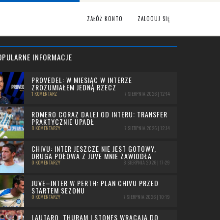
ZAŁÓŻ KONTO
ZALOGUJ SIĘ
OPULARNE INFORMACJE
PROVEDEL: W MIESIĄC W INTERZE
ZROZUMIAŁEM JEDNĄ RZECZ
1 KOMENTARZ
7 SIERPNIA 2026 | 12:14
ROMERO CORAZ DALEJ OD INTERU: TRANSFER
PRAKTYCZNIE UPADŁ
8 KOMENTARZY
7 SIERPNIA 2026 | 12:14
CHIVU: INTER JESZCZE NIE JEST GOTOWY,
DRUGA POŁOWA Z JUVE MNIE ZAWIODŁA
0 KOMENTARZY
8 SIERPNIA 2026 | 17:29
JUVE–INTER W PERTH: PLAN CHIVU PRZED
STARTEM SEZONU
0 KOMENTARZY
7 SIERPNIA 2026 | 10:19
LAUTARO, THURAM I STONES WRACAJĄ DO