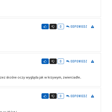
0
ODPOWIEDZ
0
ODPOWIEDZ
zez skośne oczy wygląda jak w krzywym, zwierciadle..
0
ODPOWIEDZ
 za 10 lat !