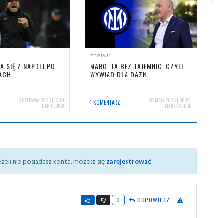
WYWIADY
A SIĘ Z NAPOLI PO
MAROTTA BEZ TAJEMNIC, CZYLI
ACH
WYWIAD DLA DAZN
3 CZERWCA 2026 | 13:19
28 MAJA 2026 | 08:54
1 KOMENTARZ
NERIOCORSI
MAREK SUDOŁ
żeli nie posiadasz konta, możesz się
zarejestrować
.
0
ODPOWIEDZ