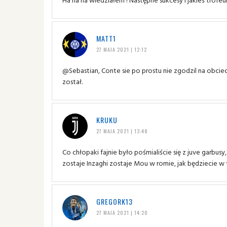
MATT1
27 MAJA 2021 | 12:12
@Sebastian, Conte sie po prostu nie zgodzil na obcie
został.
KRUKU
27 MAJA 2021 | 13:48
Co chłopaki fajnie było pośmialiście się z juve garbusy
zostaje Inzaghi zostaje Mou w romie, jak będziecie 
GREGORK13
27 MAJA 2021 | 14:20