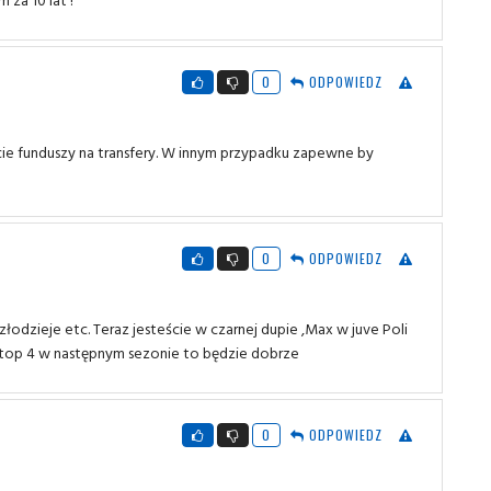
0
ODPOWIEDZ
cie funduszy na transfery. W innym przypadku zapewne by
0
ODPOWIEDZ
,złodzieje etc. Teraz jesteście w czarnej dupie ,Max w juve Poli
w top 4 w następnym sezonie to będzie dobrze
0
ODPOWIEDZ