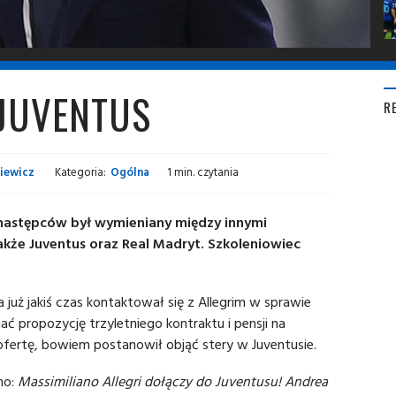
 JUVENTUS
R
iewicz
Kategoria:
Ogólna
1 min. czytania
 następców był wymieniany między innymi
także Juventus oraz Real Madryt. Szkoleniowiec
a już jakiś czas kontaktował się z Allegrim w sprawie
 propozycję trzyletniego kontraktu i pensji na
 ofertę, bowiem postanowił objąć stery w Juventusie.
no:
Massimiliano Allegri dołączy do Juventusu! Andrea