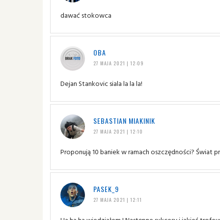
dawać stokowca
OBA
27 MAJA 2021 | 12:09
Dejan Stankovic siala la la la!
SEBASTIAN MIAKINIK
27 MAJA 2021 | 12:10
Proponują 10 baniek w ramach oszczędności? Świat pr
PASEK_9
27 MAJA 2021 | 12:11
Ha ha ha wiedziałem ! Następne sukcesy i jakieś trofeum