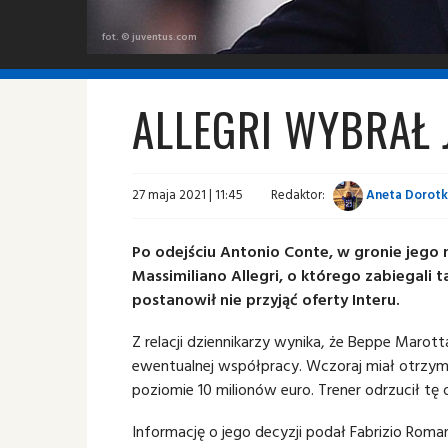
fot. © juventus.com
ALLEGRI WYBRAŁ
27 maja 2021 | 11:45
Redaktor:
Aneta Dorotk
Po odejściu Antonio Conte, w gronie jego
Massimiliano Allegri, o którego zabiegali 
postanowił nie przyjąć oferty Interu.
Z relacji dziennikarzy wynika, że Beppe Marott
ewentualnej współpracy. Wczoraj miał otrzymać
poziomie 10 milionów euro. Trener odrzucił tę
Informację o jego decyzji podał Fabrizio Roma