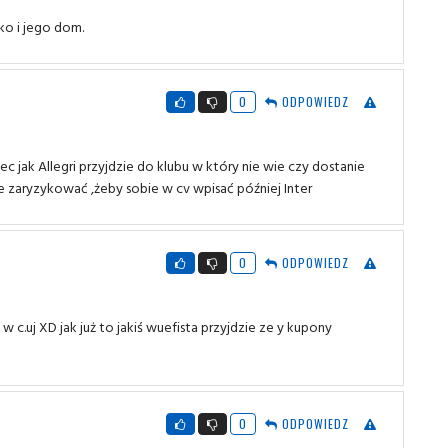
ko i jego dom.
0
ODPOWIEDZ
ec jak Allegri przyjdzie do klubu w który nie wie czy dostanie
e zaryzykować ,żeby sobie w cv wpisać później Inter
0
ODPOWIEDZ
 w c.uj XD jak już to jakiś wuefista przyjdzie ze y kupony
0
ODPOWIEDZ