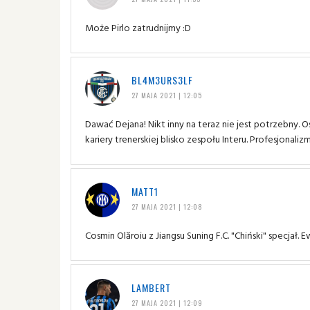
Może Pirlo zatrudnijmy :D
BL4M3URS3LF
27 MAJA 2021 | 12:05
Dawać Dejana! Nikt inny na teraz nie jest potrzebny.
kariery trenerskiej blisko zespołu Interu. Profesjonali
MATT1
27 MAJA 2021 | 12:08
Cosmin Olăroiu z Jiangsu Suning F.C. "Chiński" specjał.
LAMBERT
27 MAJA 2021 | 12:09