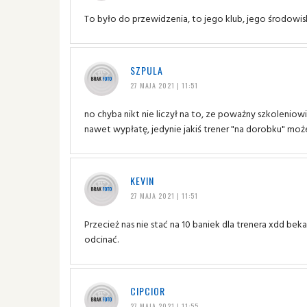
To było do przewidzenia, to jego klub, jego środowis
SZPULA
27 MAJA 2021 | 11:51
no chyba nikt nie liczył na to, ze poważny szkoleniowi
nawet wypłatę, jedynie jakiś trener "na dorobku" moż
KEVIN
27 MAJA 2021 | 11:51
Przecież nas nie stać na 10 baniek dla trenera xdd beka
odcinać.
CIPCIOR
27 MAJA 2021 | 11:55