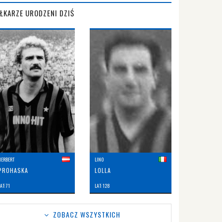
IŁKARZE URODZENI DZIŚ
HERBERT
LINO
PROHASKA
LOLLA
AT: 71
LAT: 128
ZOBACZ WSZYSTKICH