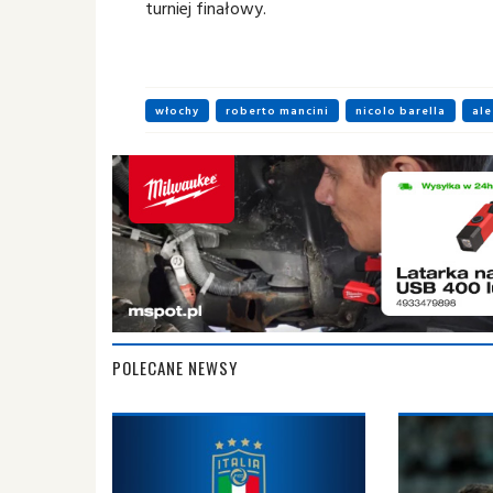
turniej finałowy.
włochy
roberto mancini
nicolo barella
ale
POLECANE NEWSY