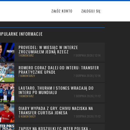
ZAŁÓŻ KONTO
ZALOGUJ SIĘ
OPULARNE INFORMACJE
PROVEDEL: W MIESIĄC W INTERZE
ZROZUMIAŁEM JEDNĄ RZECZ
1 KOMENTARZ
7 SIERPNIA 2026 | 12:14
ROMERO CORAZ DALEJ OD INTERU: TRANSFER
PRAKTYCZNIE UPADŁ
7 KOMENTARZY
7 SIERPNIA 2026 | 12:14
LAUTARO, THURAM I STONES WRACAJĄ DO
INTERU PO MUNDIALU
1 KOMENTARZ
7 SIERPNIA 2026 | 11:12
DIABY WYPADA Z GRY. CHIVU NACISKA NA
TRANSFER CURTISA JONESA
0 KOMENTARZY
7 SIERPNIA 2026 | 11:12
ZAPISY NA KOSZULKI FC INTER POLSKA -