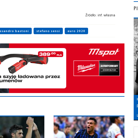
P
Źródło:
inf. własna
ssandro bastoni
stefano sensi
euro 2020
L