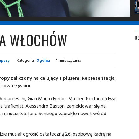
A WŁOCHÓW
R
epszy
Kategoria:
Ogólna
1 min. czytania
opy zaliczony na celujący z plusem. Reprezentacja
 towarzyskim.
ernardeschi, Gian Marco Ferrari, Matteo Politano (dwa
wa trafienia). Alessandro Bastoni zameldował się na
8. minucie. Stefano Sensiego zabrakło nawet wśród
dzie musiał ogłosić ostateczną 26-osobową kadrę na