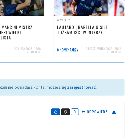
WYWIADY
 MANCINI MISTRZ
LAUTARO I BARELLA O SILE
IERI WIELKI
TOŻSAMOŚCI W INTERZE
LISTA
29 LIPCA 2026 | 12:46
7 PAŹDZIERNIKA 2025 | 21:42
0 KOMENTARZY
NERIOCORSI
NERIOCORSI
żeli nie posiadasz konta, możesz się
zarejestrować
.
0
ODPOWIEDZ