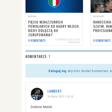
OGÓLNA
WYWIADY
PIĘCIU NERAZZURRICH
RANOCCHIA:
POWOŁANYCH DO KADRY WŁOCH.
SZATNI, RAN
KIEDY DOŁĄCZĄ DO
PROFESJONA
ZGRUPOWANIA?
31 SIERPNIA 2025 | 10:09
0 KOMENTARZY
0 KOMENTARZY
NERIOCORSI
KOMENTARZE:
1
Zaloguj się
, aby móc dodać komentarz. Je
LAMBERT
29 MAJA 2021 | 10:10
Dobrze Matiiii