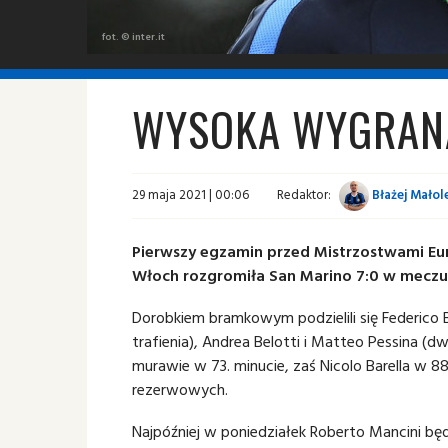
fot. © inter.it
WYSOKA WYGRAN
29 maja 2021 | 00:06
Redaktor:
Błażej Małol
Pierwszy egzamin przed Mistrzostwami Eur
Włoch rozgromiła San Marino 7:0 w meczu
Dorobkiem bramkowym podzielili się Federico B
trafienia), Andrea Belotti i Matteo Pessina (d
murawie w 73. minucie, zaś Nicolo Barella w 8
rezerwowych.
Najpóźniej w poniedziałek Roberto Mancini bę