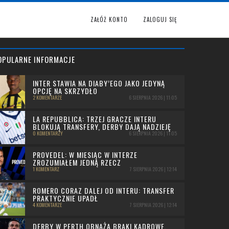
ZAŁÓŻ KONTO
ZALOGUJ SIĘ
OPULARNE INFORMACJE
INTER STAWIA NA DIABY’EGO JAKO JEDYNĄ
OPCJĘ NA SKRZYDŁO
2 KOMENTARZE
6 SIERPNIA 2026 | 11:05
LA REPUBBLICA: TRZEJ GRACZE INTERU
BLOKUJĄ TRANSFERY, DERBY DAJĄ NADZIEJĘ
0 KOMENTARZY
6 SIERPNIA 2026 | 11:05
PROVEDEL: W MIESIĄC W INTERZE
ZROZUMIAŁEM JEDNĄ RZECZ
1 KOMENTARZ
7 SIERPNIA 2026 | 12:14
ROMERO CORAZ DALEJ OD INTERU: TRANSFER
PRAKTYCZNIE UPADŁ
4 KOMENTARZE
7 SIERPNIA 2026 | 12:14
DERBY W PERTH OBNAŻA BRAKI KADROWE.