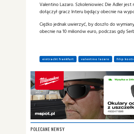
Valentino Lazaro. Szkoleniowiec Die Adler jes
dołączył gracz Interu będący obecnie na wy
Ciężko jednak uwierzyć, by doszło do wymiany
obecnie na 10 milionów euro, podczas gdy Ser
eintracht frankfurt
valentino lazaro
filip kosti
POLECANE NEWSY