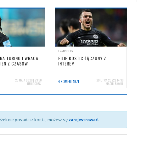
TRANSFERY
NA TORINO I WRACA
FILIP KOSTIC ŁĄCZONY Z
IEŃ Z CZASÓW
INTEREM
26 MAJA 2026 | 23:56
29 LIPCA 2022 | 14:36
4 KOMENTARZE
NERIOCORSI
MACIEJ PAWUL
żeli nie posiadasz konta, możesz się
zarejestrować
.