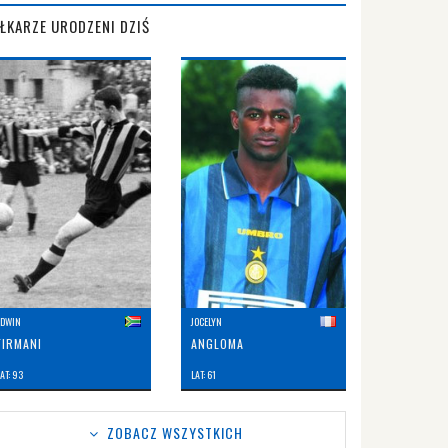
IŁKARZE URODZENI DZIŚ
EDWIN
JOCELYN
FIRMANI
ANGLOMA
AT: 93
LAT: 61
ZOBACZ WSZYSTKICH