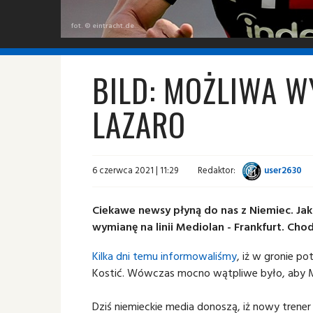
fot. © eintracht.de
BILD: MOŻLIWA W
LAZARO
6 czerwca 2021 | 11:29
Redaktor:
user2630
Ciekawe newsy płyną do nas z Niemiec. Jak 
wymianę na linii Mediolan - Frankfurt. C
Kilka dni temu informowaliśmy
, iż w gronie po
Kostić. Wówczas mocno wątpliwe było, aby Me
Dziś niemieckie media donoszą, iż nowy trener 