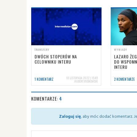
TRANSFERY
WYWIADY
DWÓCH STOPERÓW NA
LAZARO ŻEG
CELOWNIKU INTERU
DO WSPOMN
INTERU
18 LISTOPADA 2022 | 15:45
1 KOMENTARZ
2 KOMENTARZE
HUBERT RYBKOWSKI
KOMENTARZE:
4
Zaloguj się
, aby móc dodać komentarz. Je