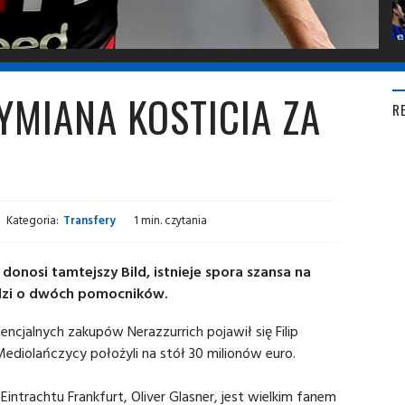
YMIANA KOSTICIA ZA
R
Kategoria:
Transfery
1 min. czytania
donosi tamtejszy Bild, istnieje spora szansa na
hodzi o dwóch pomocników.
tencjalnych zakupów Nerazzurrich pojawił się Filip
diolańczycy położyli na stół 30 milionów euro.
Eintrachtu Frankfurt, Oliver Glasner, jest wielkim fanem