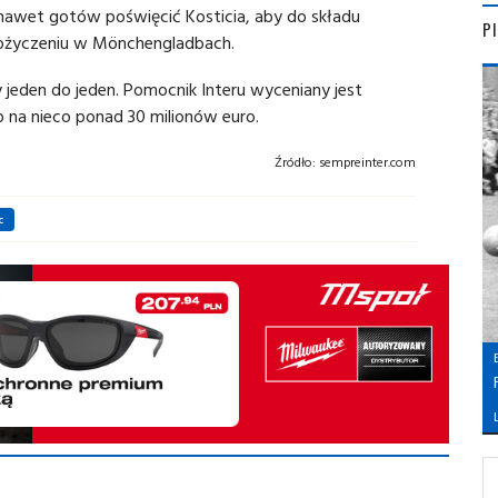
t nawet gotów poświęcić Kosticia, aby do składu
P
pożyczeniu w Mönchengladbach.
 jeden do jeden. Pomocnik Interu wyceniany jest
b na nieco ponad 30 milionów euro.
Źródło:
sempreinter.com
c
L