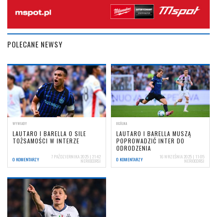
POLECANE NEWSY
WYWIADY
OGÓLNA
LAUTARO I BARELLA O SILE
LAUTARO I BARELLA MUSZĄ
TOŻSAMOŚCI W INTERZE
POPROWADZIĆ INTER DO
ODRODZENIA
7 PAŹDZIERNIKA 2025 | 21:42
16 WRZEŚNIA 2025 | 11:05
0 KOMENTARZY
0 KOMENTARZY
NERIOCORSI
NERIOCORSI