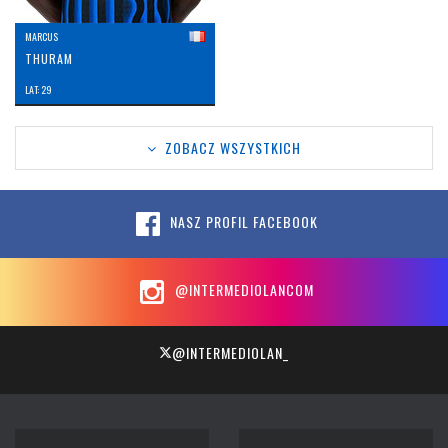
MARCUS
THURAM
LAT: 29
ZOBACZ WSZYSTKICH
NASZ PROFIL FACEBOOK
@INTERMEDIOLANCOM
@INTERMEDIOLAN_