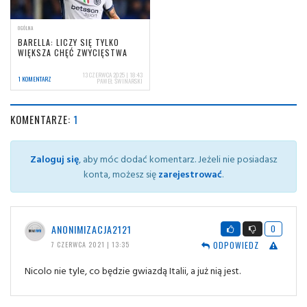
OGÓLNA
BARELLA: LICZY SIĘ TYLKO
WIĘKSZA CHĘĆ ZWYCIĘSTWA
13 CZERWCA 2025 | 18:43
1 KOMENTARZ
PAWEŁ ŚWINARSKI
KOMENTARZE:
1
Zaloguj się
, aby móc dodać komentarz. Jeżeli nie posiadasz
konta, możesz się
zarejestrować
.
ANONIMIZACJA2121
0
ODPOWIEDZ
7 CZERWCA 2021 | 13:35
Nicolo nie tyle, co będzie gwiazdą Italii, a już nią jest.