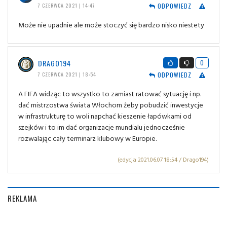
ODPOWIEDZ
7 CZERWCA 2021 | 14:47
Może nie upadnie ale może stoczyć się bardzo nisko niestety
DRAGO194
0
ODPOWIEDZ
7 CZERWCA 2021 | 18:54
A FIFA widząc to wszystko to zamiast ratować sytuację i np.
dać mistrzostwa świata Włochom żeby pobudzić inwestycje
w infrastrukturę to woli napchać kieszenie łapówkami od
szejków i to im dać organizacje mundialu jednocześnie
rozwalając cały terminarz klubowy w Europie.
(edycja 2021.06.07 18:54 / Drago194)
REKLAMA