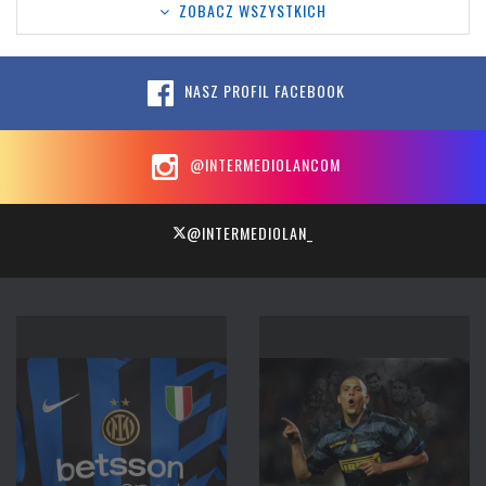
ZOBACZ WSZYSTKICH
NASZ PROFIL FACEBOOK
@INTERMEDIOLANCOM
@INTERMEDIOLAN_