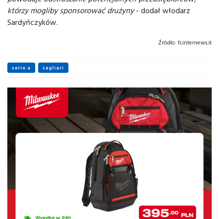
którzy mogliby sponsorować drużyny
- dodał włodarz
Sardyńczyków.
Źródło:
fcinternews.it
serie a
cagliari