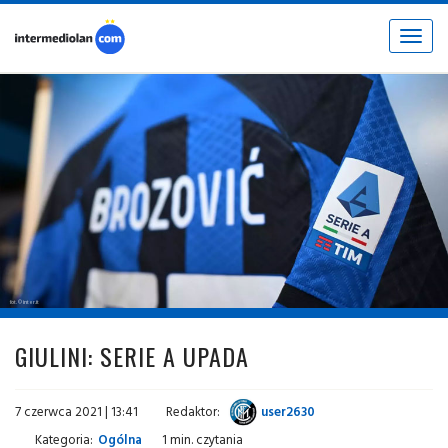
Toggle
navigat
fot. © inter.it
GIULINI: SERIE A UPADA
7 czerwca 2021 | 13:41
Redaktor:
user2630
Kategoria:
Ogólna
1 min. czytania