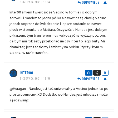
ODPOWIEDZ
9 CZERWCA 2021 | 18:54
Inter00 śmiem twierdzić że Vecino w formie i o dobrym
zdrowiu i Nandez to jedna półka a nawet na tą chwilę Vecino
jednak poprzez doświadczenie i lepsze podanie to nawet
plusik w stosunku do Matiasa. Oczywiście Nandez jest dobrym
piłkarzem, tym transferem musi wskoczyć na wyższy poziom,
dałbym mu rok żeby przekonać się czy Inter to jego buty. Ma
charakter, jest zadziorny i ambitny na boisku i życzył bym mu
sukcesu w razie transferu.
INTER00
0
ODPOWIEDZ
9 CZERWCA 2021 | 18:56
@Huragan - Nandez jest też uniwersalny a Vecino jednak to po
prostu pomocnik XD Dodatkowo Nandez jest młodszy i może
się rozwinąć