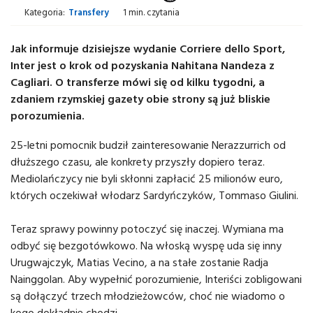
Kategoria:
Transfery
1 min. czytania
Jak informuje dzisiejsze wydanie Corriere dello Sport,
Inter jest o krok od pozyskania Nahitana Nandeza z
Cagliari. O transferze mówi się od kilku tygodni, a
zdaniem rzymskiej gazety obie strony są już bliskie
porozumienia.
25-letni pomocnik budził zainteresowanie Nerazzurrich od
dłuższego czasu, ale konkrety przyszły dopiero teraz.
Mediolańczycy nie byli skłonni zapłacić 25 milionów euro,
których oczekiwał włodarz Sardyńczyków, Tommaso Giulini.
Teraz sprawy powinny potoczyć się inaczej. Wymiana ma
odbyć się bezgotówkowo. Na włoską wyspę uda się inny
Urugwajczyk, Matias Vecino, a na stałe zostanie Radja
Nainggolan. Aby wypełnić porozumienie, Interiści zobligowani
są dołączyć trzech młodzieżowców, choć nie wiadomo o
kogo dokładnie chodzi.