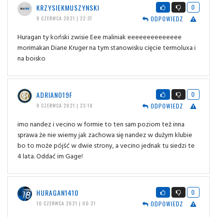
KRZYSIEKMUSZYNSKI
0
ODPOWIEDZ
9 CZERWCA 2021 | 22:37
Huragan ty koński zwisie Eee maliniak eeeeeeeeeeeeee
morimakan Diane Kruger na tym stanowisku cięcie termoluxa i
na boisko
ADRIANO19F
0
ODPOWIEDZ
9 CZERWCA 2021 | 23:18
imo nandez i vecino w formie to ten sam poziom też inna
sprawa że nie wiemy jak zachowa się nandez w dużym klubie
bo to może pójść w dwie strony, a vecino jednak tu siedzi te
4 lata. Oddać im Gage!
HURAGAN1410
0
ODPOWIEDZ
10 CZERWCA 2021 | 00:21