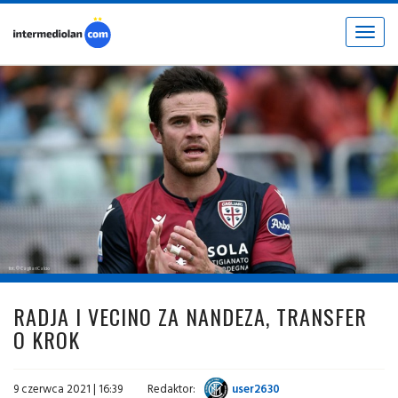
Toggle
navigat
fot. © CagliariCalcio
RADJA I VECINO ZA NANDEZA, TRANSFER
O KROK
9 czerwca 2021 | 16:39
Redaktor:
user2630