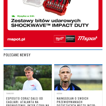
POLECANE NEWSY
TRANSFERY
OGÓLNA
ESPOSITO CORAZ DALEJ OD
NAINGGOLAN O SWOICH
CAGLIARI. ATALANTA NA
PRZEWIDYWANIACH
PROWADZENIU, INTER CZEKA NA
DOTYCZĄCYCH MECZU INTER-