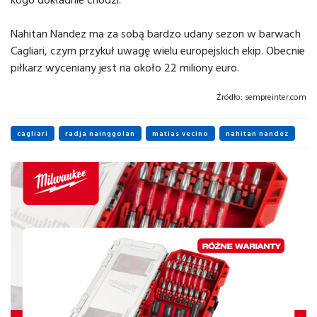
Nahitan Nandez ma za sobą bardzo udany sezon w barwach
Cagliari, czym przykuł uwagę wielu europejskich ekip. Obecnie
piłkarz wyceniany jest na około 22 miliony euro.
Źródło:
sempreinter.com
cagliari
radja nainggolan
matias vecino
nahitan nandez