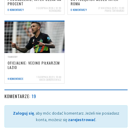
PROCENT
ROMA
3 SIERPNIA 2026 | 10:39
27 KWIETNIA 2025 | 13:20
0 KOMENTARZY
0 KOMENTARZY
NERIOCORSI
PAWEŁ ŚWINARSKI
TRANSFERY
OFICJALNIE: VECINO PIŁKARZEM
LAZIO
1 SIERPNIA 2022 | 19:44
4 KOMENTARZE
ANETA DOROTKIEWICZ
KOMENTARZE:
19
Zaloguj się
, aby móc dodać komentarz. Jeżeli nie posiadasz
konta, możesz się
zarejestrować
.