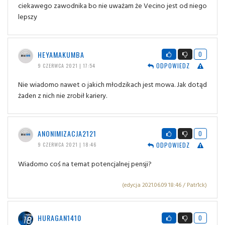
ciekawego zawodnika bo nie uważam że Vecino jest od niego
lepszy
HEYAMAKUMBA
0
ODPOWIEDZ
9 CZERWCA 2021 | 17:54
Nie wiadomo nawet o jakich młodzikach jest mowa. Jak dotąd
żaden z nich nie zrobił kariery.
ANONIMIZACJA2121
0
ODPOWIEDZ
9 CZERWCA 2021 | 18:46
Wiadomo coś na temat potencjalnej pensji?
(edycja 2021.06.09 18:46 / Patr1ck)
HURAGAN1410
0