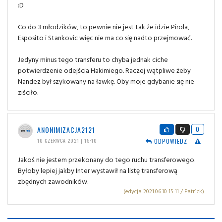
:D
Co do 3 młodzików, to pewnie nie jest tak że idzie Pirola,
Esposito i Stankovic więc nie ma co się nadto przejmować.
Jedyny minus tego transferu to chyba jednak ciche
potwierdzenie odejścia Hakimiego. Raczej wątpliwe żeby
Nandez był szykowany na ławkę. Oby moje gdybanie się nie
ziściło.
ANONIMIZACJA2121
0
ODPOWIEDZ
10 CZERWCA 2021 | 15:10
Jakoś nie jestem przekonany do tego ruchu transferowego.
Byłoby lepiej jakby Inter wystawił na listę transferową
zbędnych zawodników.
(edycja 2021.06.10 15:11 / Patr1ck)