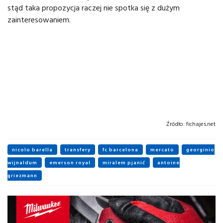
stąd taka propozycja raczej nie spotka się z dużym
zainteresowaniem.
Źródło:
fichajes.net
nicolo barella
transfery
fc barcelona
mercato
georginio
wijnaldum
emerson royal
miralem pjanić
antoine
griezmann