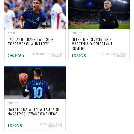
WYWIADY
TRANSFERY
LAUTARO I BARELLA O SILE
INTER NIE REZYGNUJE Z
TOŻSAMOŚCI W INTERZE
MARZENIA O CRISTIANIE
ROMERO
7 PAŹDZIERNIKA 2025 | 21:42
1 SIERPNIA 2026 | 10:39
0 KOMENTARZY
1 KOMENTARZ
NERIOCORSI
NERIOCORSI
TRANSFERY
BARCELONA WIDZI W LAUTARO
NASTĘPCĘ LEWANDOWSKIEGO
19 MAJA 2026 | 09:56
1 KOMENTARZ
MAREK SUDOŁ