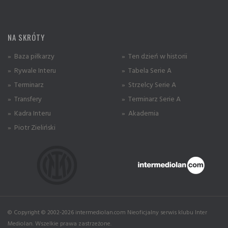
NA SKRÓTY
» Baza piłkarzy
» Ten dzień w historii
» Rywale Interu
» Tabela Serie A
» Terminarz
» Strzelcy Serie A
» Transfery
» Terminarz Serie A
» Kadra Interu
» Akademia
» Piotr Zieliński
© Copyright © 2002-2026 intermediolan.com Nieoficjalny serwis klubu Inter
Mediolan. Wszelkie prawa zastrzeżone.