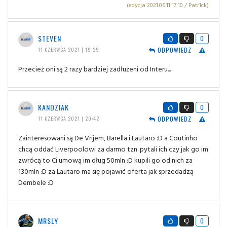
(edycja 2021.06.11 17:10 / Patr1ck)
STEVEN
0
ODPOWIEDZ
11 CZERWCA 2021 | 19:29
Przecież oni są 2 razy bardziej zadłużeni od Interu...
KANDZIAK
0
ODPOWIEDZ
11 CZERWCA 2021 | 20:42
Zainteresowani są De Vrijem, Barella i Lautaro :D a Coutinho
chcą oddać Liverpoolowi za darmo tzn. pytali ich czy jak go im
zwrócą to Ci umową im dług 50mln :D kupili go od nich za
130mln :D za Lautaro ma się pojawić oferta jak sprzedadzą
Dembele :D
MRSLY
0