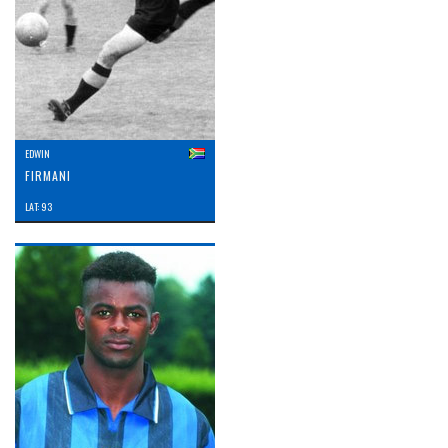
EDWIN
FIRMANI
LAT: 93