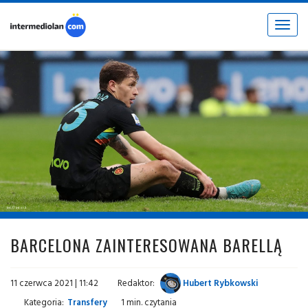
Toggle
navigat
fot. © inter.it
BARCELONA ZAINTERESOWANA BARELLĄ
11 czerwca 2021 | 11:42
Redaktor:
Hubert Rybkowski
Kategoria:
Transfery
1 min. czytania