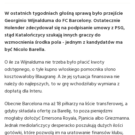
W ostatnich tygodniach głośną sprawą było przejście
Georginio Wijnalduma do FC Barcelony. Ostatecznie
Holender zdecydował się na podpisanie umowy z PSG,
stąd Katalończycy szukają innych graczy do
wzmocnienia środka pola - jednym z kandydatów ma
być Nicolo Barella.
O ile za Wijnalduma nie trzeba było płacić kwoty
odstępnego, o tyle kupno włoskiego pomocnika słono
kosztowałoby Blaugranę. A że jej sytuacja finansowa nie
należy do najlepszych, to w grę wchodziłaby wymiana z
dopłatą dla Interu.
Obecnie Barcelona ma aż 18 piłkarzy na liście transferowej, a
gdyby składała ofertę za Barellę, to poza pieniędzmi
mogłaby dołożyć Emersona Royala, Pjanicia albo Griezmanna.
Jednak mediolańczycy desperacko poszukują dużych ilości
gotówki, które pozwolą im na uratowanie finansów klubu,