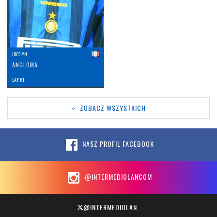
JOCELYN
ANGLOMA
LAT: 61
ZOBACZ WSZYSTKICH
NASZ PROFIL FACEBOOK
@INTERMEDIOLANCOM
@INTERMEDIOLAN_