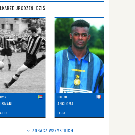
IŁKARZE URODZENI DZIŚ
EDWIN
JOCELYN
FIRMANI
ANGLOMA
AT: 93
LAT: 61
ZOBACZ WSZYSTKICH