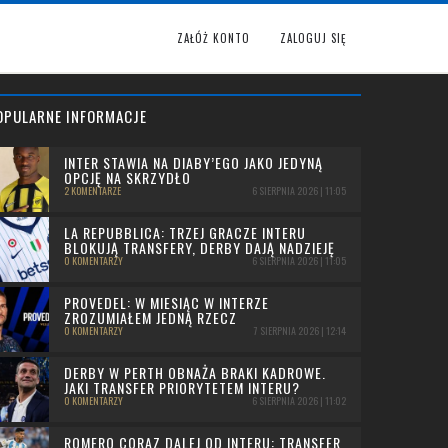
ZAŁÓŻ KONTO
ZALOGUJ SIĘ
OPULARNE INFORMACJE
INTER STAWIA NA DIABY’EGO JAKO JEDYNĄ
OPCJĘ NA SKRZYDŁO
2 KOMENTARZE
6 SIERPNIA 2026 | 11:05
LA REPUBBLICA: TRZEJ GRACZE INTERU
BLOKUJĄ TRANSFERY, DERBY DAJĄ NADZIEJĘ
0 KOMENTARZY
6 SIERPNIA 2026 | 11:05
PROVEDEL: W MIESIĄC W INTERZE
ZROZUMIAŁEM JEDNĄ RZECZ
0 KOMENTARZY
7 SIERPNIA 2026 | 12:14
DERBY W PERTH OBNAŻA BRAKI KADROWE.
JAKI TRANSFER PRIORYTETEM INTERU?
0 KOMENTARZY
6 SIERPNIA 2026 | 11:02
ROMERO CORAZ DALEJ OD INTERU: TRANSFER