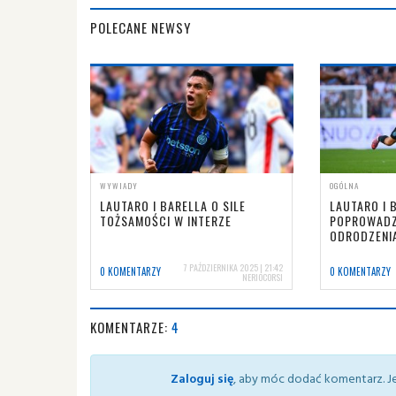
POLECANE NEWSY
WYWIADY
OGÓLNA
LAUTARO I BARELLA O SILE
LAUTARO I 
TOŻSAMOŚCI W INTERZE
POPROWADZ
ODRODZENI
7 PAŹDZIERNIKA 2025 | 21:42
0 KOMENTARZY
0 KOMENTARZY
NERIOCORSI
KOMENTARZE:
4
Zaloguj się
, aby móc dodać komentarz. Je