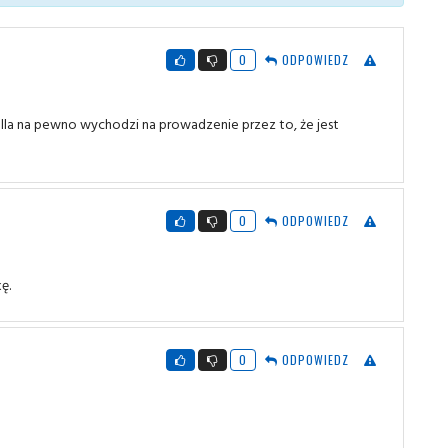
0
ODPOWIEDZ
rella na pewno wychodzi na prowadzenie przez to, że jest
0
ODPOWIEDZ
ę.
0
ODPOWIEDZ