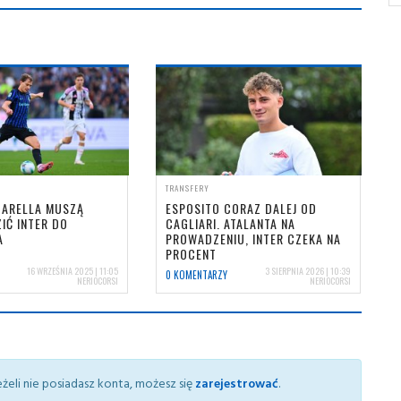
TRANSFERY
BARELLA MUSZĄ
ESPOSITO CORAZ DALEJ OD
IĆ INTER DO
CAGLIARI. ATALANTA NA
A
PROWADZENIU, INTER CZEKA NA
PROCENT
16 WRZEŚNIA 2025 | 11:05
3 SIERPNIA 2026 | 10:39
0 KOMENTARZY
NERIOCORSI
NERIOCORSI
żeli nie posiadasz konta, możesz się
zarejestrować
.