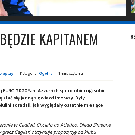
 BĘDZIE KAPITANEM
R
olepszy
Kategoria:
Ogólna
1 min. czytania
ej EURO 2020Fani Azzurrich sporo obiecują sobie
sę stać się jedną z gwiazd imprezy. Były
ini zdradził, jak wyglądały ostatnie miesiące
zonie w Cagliari. Chciało go Atletico, Diego Simeone
 gracz Cagliari otrzymuje propozycję od klubu