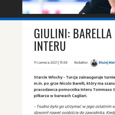
fot. © inter.it
GIULINI: BARELLA
INTERU
11 czerwca 2021 | 15:06
Redaktor:
Błażej Mał
Starcie Włochy - Turcja zainauguruje turni
m.in. po grze Nicolo Barelli, który ma szan
pracodawca pomocnika Interu Tommaso Giul
piłkarza w barwach Cagliari.
- Trudno było go utrzymać w jego ostatnim se
dzwonił nawet osobiście do zawodnika. Kiedy