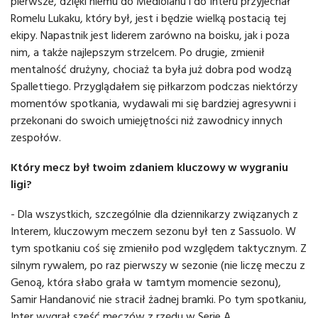
pierwsze, dzięki niemu do Mediolanu i do Interu przyjechał
Romelu Lukaku, który był, jest i będzie wielką postacią tej
ekipy. Napastnik jest liderem zarówno na boisku, jak i poza
nim, a także najlepszym strzelcem. Po drugie, zmienił
mentalność drużyny, chociaż ta była już dobra pod wodzą
Spallettiego. Przyglądałem się piłkarzom podczas niektórzy
momentów spotkania, wydawali mi się bardziej agresywni i
przekonani do swoich umiejętności niż zawodnicy innych
zespołów.
Który mecz był twoim zdaniem kluczowy w wygraniu
ligi?
- Dla wszystkich, szczególnie dla dziennikarzy związanych z
Interem, kluczowym meczem sezonu był ten z Sassuolo. W
tym spotkaniu coś się zmieniło pod względem taktycznym. Z
silnym rywalem, po raz pierwszy w sezonie (nie liczę meczu z
Genoą, która słabo grała w tamtym momencie sezonu),
Samir Handanović nie stracił żadnej bramki. Po tym spotkaniu,
Inter wygrał sześć meczów z rzędu w Serie A.