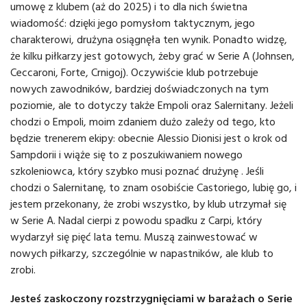
umowę z klubem (aż do 2025) i to dla nich świetna
wiadomość: dzięki jego pomysłom taktycznym, jego
charakterowi, drużyna osiągnęła ten wynik. Ponadto widzę,
że kilku piłkarzy jest gotowych, żeby grać w Serie A (Johnsen,
Ceccaroni, Forte, Crnigoj). Oczywiście klub potrzebuje
nowych zawodników, bardziej doświadczonych na tym
poziomie, ale to dotyczy także Empoli oraz Salernitany. Jeżeli
chodzi o Empoli, moim zdaniem dużo zależy od tego, kto
będzie trenerem ekipy: obecnie Alessio Dionisi jest o krok od
Sampdorii i wiąże się to z poszukiwaniem nowego
szkoleniowca, który szybko musi poznać drużynę . Jeśli
chodzi o Salernitanę, to znam osobiście Castoriego, lubię go, i
jestem przekonany, że zrobi wszystko, by klub utrzymał się
w Serie A. Nadal cierpi z powodu spadku z Carpi, który
wydarzył się pięć lata temu. Muszą zainwestować w
nowych piłkarzy, szczególnie w napastników, ale klub to
zrobi.
Jesteś zaskoczony rozstrzygnięciami w barażach o Serie