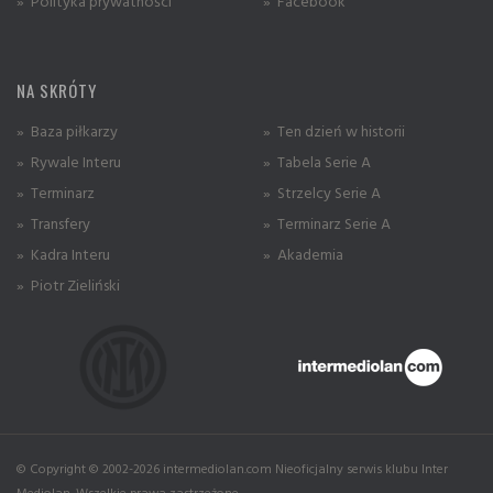
» Polityka prywatności
» Facebook
NA SKRÓTY
» Baza piłkarzy
» Ten dzień w historii
» Rywale Interu
» Tabela Serie A
» Terminarz
» Strzelcy Serie A
» Transfery
» Terminarz Serie A
» Kadra Interu
» Akademia
» Piotr Zieliński
© Copyright © 2002-2026 intermediolan.com Nieoficjalny serwis klubu Inter
Mediolan. Wszelkie prawa zastrzeżone.