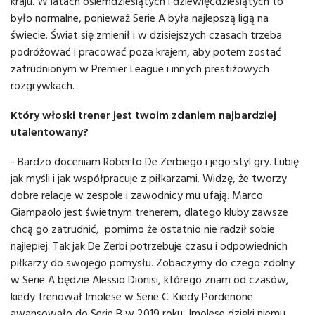
kraju. W latach osiemdziesiątych i dziewięćdziesiątych to
było normalne, ponieważ Serie A była najlepszą ligą na
świecie. Świat się zmienił i w dzisiejszych czasach trzeba
podróżować i pracować poza krajem, aby potem zostać
zatrudnionym w Premier League i innych prestiżowych
rozgrywkach.
Który włoski trener jest twoim zdaniem najbardziej
utalentowany?
- Bardzo doceniam Roberto De Zerbiego i jego styl gry. Lubię
jak myśli i jak współpracuje z piłkarzami. Widzę, że tworzy
dobre relacje w zespole i zawodnicy mu ufają. Marco
Giampaolo jest świetnym trenerem, dlatego kluby zawsze
chcą go zatrudnić, pomimo że ostatnio nie radził sobie
najlepiej. Tak jak De Zerbi potrzebuje czasu i odpowiednich
piłkarzy do swojego pomysłu. Zobaczymy do czego zdolny
w Serie A będzie Alessio Dionisi, którego znam od czasów,
kiedy trenował Imolese w Serie C. Kiedy Pordenone
awansowało do Serie B w 2019 roku, Imolese dzięki niemu