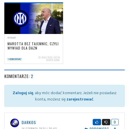
WYWIADY
MAROTTA BEZ TAJEMNIC, CZYLI
WYWIAD DLA DAZN
28 MAJA 2026 | 08:54
1 KOMENTARZ
MAREK SUDOŁ
KOMENTARZE:
2
Zaloguj się
, aby móc dodać komentarz. Jeżeli nie posiadasz
konta, możesz się
zarejestrować
.
DARKOS
0
ODPOWIEDZ
14 CZERWCA 2021 | 20:42