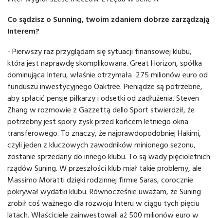
Co sądzisz o Sunning, twoim zdaniem dobrze zarządzają
Interem?
- Pierwszy raz przyglądam się sytuacji finansowej klubu,
która jest naprawdę skomplikowana. Great Horizon, spółka
dominująca Interu, właśnie otrzymała 275 milionów euro od
funduszu inwestycyjnego Oaktree. Pieniądze są potrzebne,
aby spłacić pensje piłkarzy i odsetki od zadłużenia. Steven
Zhang w rozmowie z Gazzettą dello Sport stwierdził, że
potrzebny jest spory zysk przed końcem letniego okna
transferowego. To znaczy, że najprawdopodobniej Hakimi,
czyli jeden z kluczowych zawodników minionego sezonu,
zostanie sprzedany do innego klubu. To są wady pięcioletnich
rządów Suning. W przeszłości klub miał takie problemy, ale
Massimo Moratti dzięki rodzinnej firmie Saras, corocznie
pokrywał wydatki klubu. Równocześnie uważam, że Suning
zrobił coś ważnego dla rozwoju Interu w ciągu tych pięciu
latach. Właściciele zainwestowali aż 500 milionów euro w