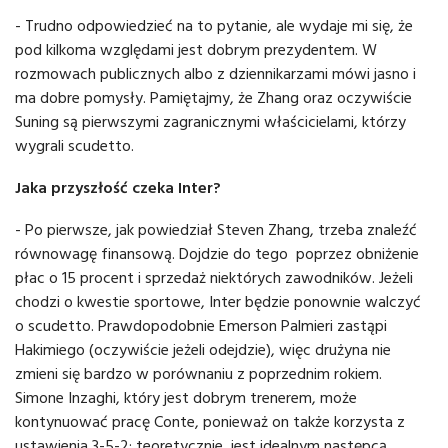
- Trudno odpowiedzieć na to pytanie, ale wydaje mi się, że
pod kilkoma względami jest dobrym prezydentem. W
rozmowach publicznych albo z dziennikarzami mówi jasno i
ma dobre pomysły. Pamiętajmy, że Zhang oraz oczywiście
Suning są pierwszymi zagranicznymi właścicielami, którzy
wygrali scudetto.
Jaka przyszłość czeka Inter?
- Po pierwsze, jak powiedział Steven Zhang, trzeba znaleźć
równowagę finansową. Dojdzie do tego poprzez obniżenie
płac o 15 procent i sprzedaż niektórych zawodników. Jeżeli
chodzi o kwestie sportowe, Inter będzie ponownie walczyć
o scudetto. Prawdopodobnie Emerson Palmieri zastąpi
Hakimiego (oczywiście jeżeli odejdzie), więc drużyna nie
zmieni się bardzo w porównaniu z poprzednim rokiem.
Simone Inzaghi, który jest dobrym trenerem, może
kontynuować pracę Conte, ponieważ on także korzysta z
ustawienia 3-5-2: teoretycznie, jest idealnym następcą