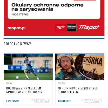
POLECANE NEWSY
OGÓLNA
WYWIADY
ROZMOWA Z PRZEGLĄDEM
MARCIN NOWOMIEJSKI PRZED
SPORTOWYM O ZIELIŃSKIM
DERBY D'ITALIA
14 LUTEGO 2024 | 14:20
3 KWIETNIA 2022 | 10:56
6 KOMENTARZY
4 KOMENTARZE
PAWEŁ ŚWINARSKI
BŁAŻEJ MAŁOLEPSZY