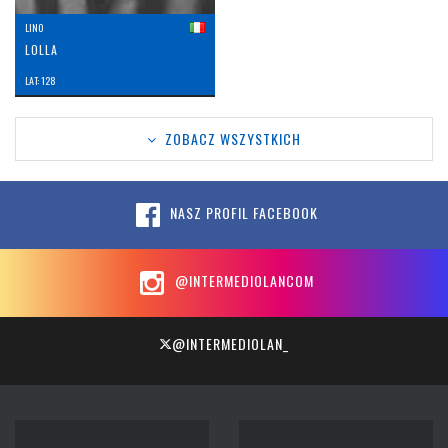
LINO
LOLLA
LAT: 128
ZOBACZ WSZYSTKICH
NASZ PROFIL FACEBOOK
@INTERMEDIOLANCOM
@INTERMEDIOLAN_