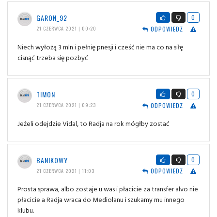
GARON_92
0
ODPOWIEDZ
21 CZERWCA 2021 | 00:20
Niech wyłożą 3 mln i pełnię pnesji i cześć nie ma co na siłę
cisnąć trzeba się pozbyć
TIMON
0
ODPOWIEDZ
21 CZERWCA 2021 | 09:23
Jeżeli odejdzie Vidal, to Radja na rok mógłby zostać
BANIKOWY
0
ODPOWIEDZ
21 CZERWCA 2021 | 11:03
Prosta sprawa, albo zostaje u was i płacicie za transfer alvo nie
płacicie a Radja wraca do Mediolanu i szukamy mu innego
klubu.