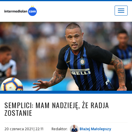
Toggle
navigat
fot. © inter.it
SEMPLICI: MAM NADZIEJĘ, ŻE RADJA
ZOSTANIE
20 czerwca 2021 | 22:11
Redaktor:
Błażej Małolepszy