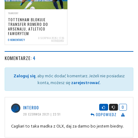
TRANSFERY
TOTTENHAM BLOKUJE
TRANSFER ROMERO DO
ARSENALU, ATLETICO
FAWORYTEM
8 SIERPNIA 2026 | 17:26
0 KOMENTARZY
NERIOCORSI
KOMENTARZE:
4
Zaloguj się
, aby móc dodać komentarz. Jeżeli nie posiadasz
konta, możesz się
zarejestrować
.
INTER00
0
ODPOWIEDZ
20 CZERWCA 2021 | 22:51
Cagliari to taka madka z OLX, daj za darmo bo jestem biedny.