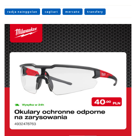
radja nainggolan
cagliari
mercato
transfery