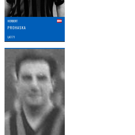
HERBERT
PROHASKA
LAT: 71