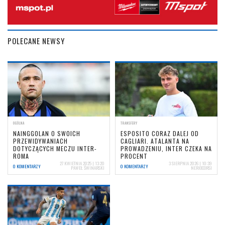
POLECANE NEWSY
OGÓLNA
TRANSFERY
NAINGGOLAN O SWOICH
ESPOSITO CORAZ DALEJ OD
PRZEWIDYWANIACH
CAGLIARI. ATALANTA NA
DOTYCZĄCYCH MECZU INTER-
PROWADZENIU, INTER CZEKA NA
ROMA
PROCENT
27 KWIETNIA 2025 | 13:20
3 SIERPNIA 2026 | 10:39
0 KOMENTARZY
0 KOMENTARZY
PAWEŁ ŚWINARSKI
NERIOCORSI