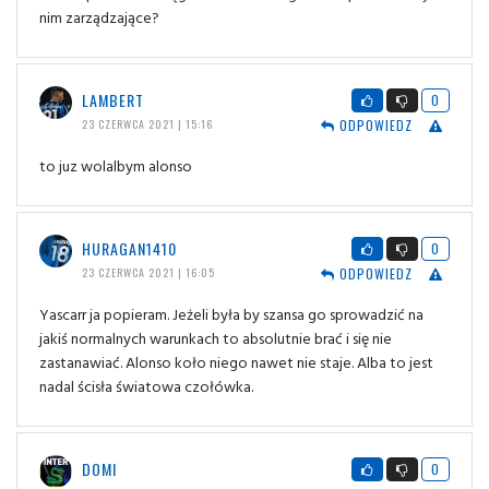
nim zarządzające?
LAMBERT
0
ODPOWIEDZ
23 CZERWCA 2021 | 15:16
to juz wolalbym alonso
HURAGAN1410
0
ODPOWIEDZ
23 CZERWCA 2021 | 16:05
Yascarr ja popieram. Jeżeli była by szansa go sprowadzić na
jakiś normalnych warunkach to absolutnie brać i się nie
zastanawiać. Alonso koło niego nawet nie staje. Alba to jest
nadal ścisła światowa czołówka.
DOMI
0