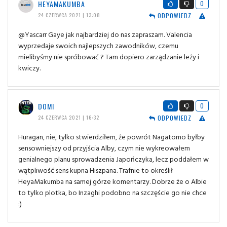
HEYAMAKUMBA
0
ODPOWIEDZ
24 CZERWCA 2021 | 13:08
@Yascarr Gaye jak najbardziej do nas zapraszam. Valencia
wyprzedaje swoich najlepszych zawodników, czemu
mielibyśmy nie spróbować ? Tam dopiero zarządzanie leży i
kwiczy.
DOMI
0
ODPOWIEDZ
24 CZERWCA 2021 | 16:32
Huragan, nie, tylko stwierdziłem, że powrót Nagatomo byłby
sensowniejszy od przyjścia Alby, czym nie wykreowałem
genialnego planu sprowadzenia Japończyka, lecz poddałem w
wątpliwość sens kupna Hiszpana. Trafnie to określił
HeyaMakumba na samej górze komentarzy. Dobrze że o Albie
to tylko plotka, bo Inzaghi podobno na szczęście go nie chce
:)