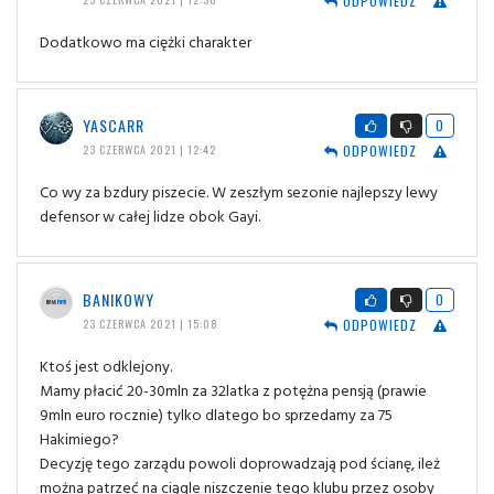
ODPOWIEDZ
Dodatkowo ma ciężki charakter
YASCARR
0
ODPOWIEDZ
23 CZERWCA 2021 | 12:42
Co wy za bzdury piszecie. W zeszłym sezonie najlepszy lewy
defensor w całej lidze obok Gayi.
BANIKOWY
0
ODPOWIEDZ
23 CZERWCA 2021 | 15:08
Ktoś jest odklejony.
Mamy płacić 20-30mln za 32latka z potężna pensją (prawie
9mln euro rocznie) tylko dlatego bo sprzedamy za 75
Hakimiego?
Decyzję tego zarządu powoli doprowadzają pod ścianę, ileż
można patrzeć na ciągle niszczenie tego klubu przez osoby