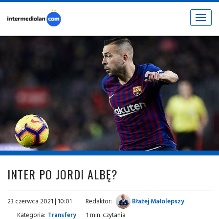
Toggle
navigat
fot. © fcbarcelona.com
INTER PO JORDI ALBĘ?
23 czerwca 2021 | 10:01
Redaktor:
Błażej Małolepszy
Kategoria:
Transfery
1 min. czytania