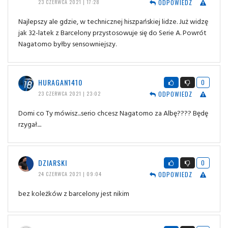
ODPOWIEDZ
23 CZERWCA 2021 | 17:28
Najlepszy ale gdzie, w technicznej hiszpańskiej lidze. Już widzę
jak 32-latek z Barcelony przystosowuje się do Serie A. Powrót
Nagatomo byłby sensowniejszy.
HURAGAN1410
0
ODPOWIEDZ
23 CZERWCA 2021 | 23:02
Domi co Ty mówisz...serio chcesz Nagatomo za Albę???? Będę
rzygał....
DZIARSKI
0
ODPOWIEDZ
24 CZERWCA 2021 | 09:04
bez koleżków z barcelony jest nikim