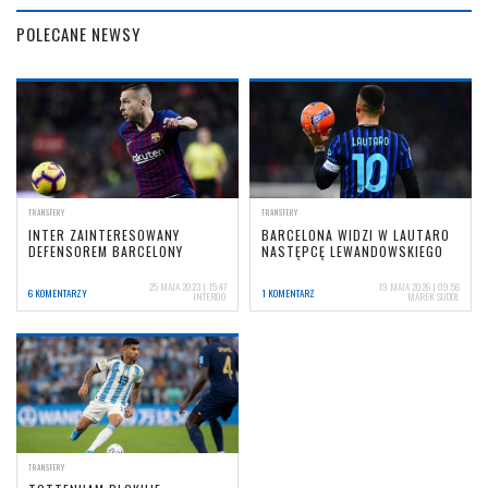
POLECANE NEWSY
TRANSFERY
TRANSFERY
INTER ZAINTERESOWANY
BARCELONA WIDZI W LAUTARO
DEFENSOREM BARCELONY
NASTĘPCĘ LEWANDOWSKIEGO
25 MAJA 2023 | 15:47
19 MAJA 2026 | 09:56
6 KOMENTARZY
1 KOMENTARZ
INTER00
MAREK SUDOŁ
TRANSFERY