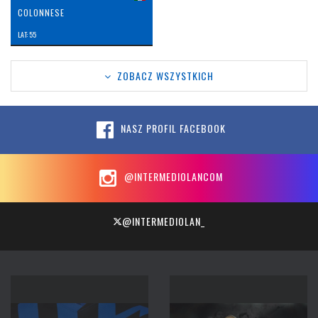
COLONNESE
LAT: 55
ZOBACZ WSZYSTKICH
NASZ PROFIL FACEBOOK
@INTERMEDIOLANCOM
@INTERMEDIOLAN_