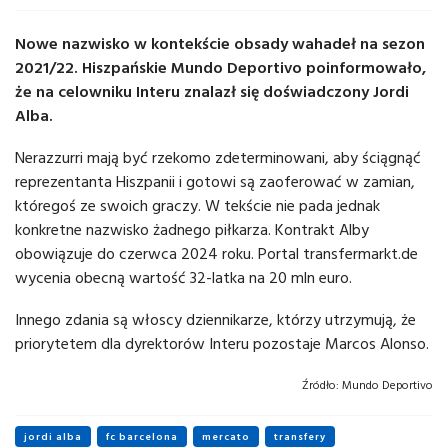
Nowe nazwisko w kontekście obsady wahadeł na sezon
2021/22. Hiszpańskie Mundo Deportivo poinformowało,
że na celowniku Interu znalazł się doświadczony Jordi
Alba.
Nerazzurri mają być rzekomo zdeterminowani, aby ściągnąć
reprezentanta Hiszpanii i gotowi są zaoferować w zamian,
któregoś ze swoich graczy. W tekście nie pada jednak
konkretne nazwisko żadnego piłkarza. Kontrakt Alby
obowiązuje do czerwca 2024 roku. Portal transfermarkt.de
wycenia obecną wartość 32-latka na 20 mln euro.
Innego zdania są włoscy dziennikarze, którzy utrzymują, że
priorytetem dla dyrektorów Interu pozostaje Marcos Alonso.
Źródło:
Mundo Deportivo
jordi alba
fc barcelona
mercato
transfery