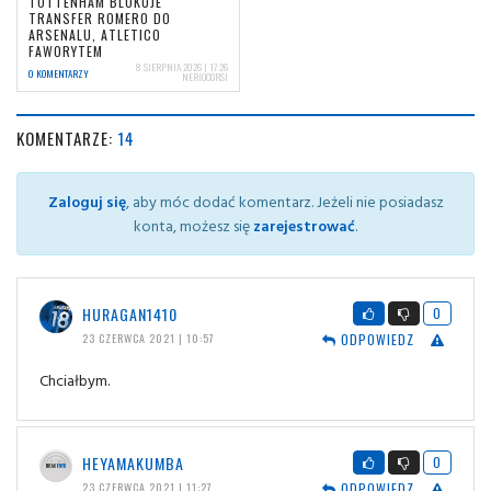
TOTTENHAM BLOKUJE
TRANSFER ROMERO DO
ARSENALU, ATLETICO
FAWORYTEM
8 SIERPNIA 2026 | 17:26
0 KOMENTARZY
NERIOCORSI
KOMENTARZE:
14
Zaloguj się
, aby móc dodać komentarz. Jeżeli nie posiadasz
konta, możesz się
zarejestrować
.
HURAGAN1410
0
ODPOWIEDZ
23 CZERWCA 2021 | 10:57
Chciałbym.
HEYAMAKUMBA
0
ODPOWIEDZ
23 CZERWCA 2021 | 11:27