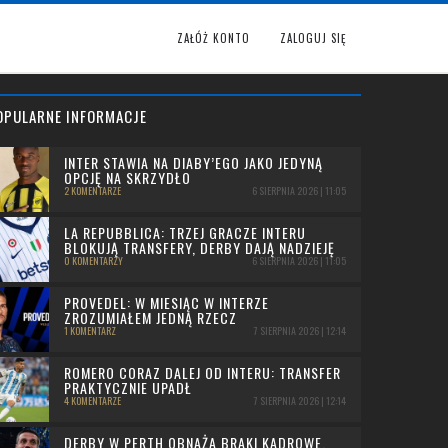
ZAŁÓŻ KONTO
ZALOGUJ SIĘ
OPULARNE INFORMACJE
INTER STAWIA NA DIABY’EGO JAKO JEDYNĄ
OPCJĘ NA SKRZYDŁO
2 KOMENTARZE
6 SIERPNIA 2026 | 11:05
LA REPUBBLICA: TRZEJ GRACZE INTERU
BLOKUJĄ TRANSFERY, DERBY DAJĄ NADZIEJĘ
0 KOMENTARZY
6 SIERPNIA 2026 | 11:05
PROVEDEL: W MIESIĄC W INTERZE
ZROZUMIAŁEM JEDNĄ RZECZ
1 KOMENTARZ
7 SIERPNIA 2026 | 12:14
ROMERO CORAZ DALEJ OD INTERU: TRANSFER
PRAKTYCZNIE UPADŁ
4 KOMENTARZE
7 SIERPNIA 2026 | 12:14
DERBY W PERTH OBNAŻA BRAKI KADROWE.