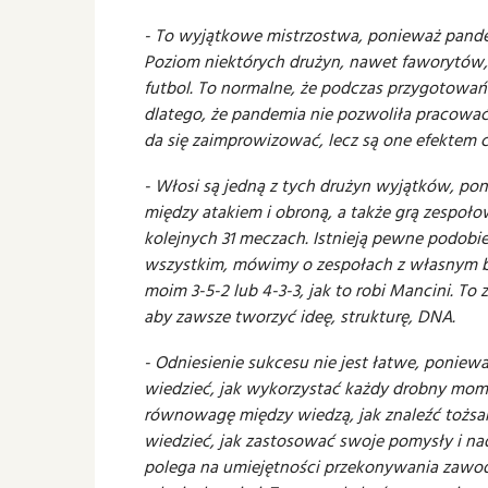
- To wyjątkowe mistrzostwa, ponieważ pand
Poziom niektórych drużyn, nawet faworytów,
futbol. To normalne, że podczas przygotowań
dlatego, że pandemia nie pozwoliła pracowa
da się zaimprowizować, lecz są one efektem ci
- Włosi są jedną z tych drużyn wyjątków, po
między atakiem i obroną, a także grą zespoło
kolejnych 31 meczach. Istnieją pewne podobie
wszystkim, mówimy o zespołach z własnym b
moim 3-5-2 lub 4-3-3, jak to robi Mancini. To z
aby zawsze tworzyć ideę, strukturę, DNA.
- Odniesienie sukcesu nie jest łatwe, poniew
wiedzieć, jak wykorzystać każdy drobny momen
równowagę między wiedzą, jak znaleźć tożsa
wiedzieć, jak zastosować swoje pomysły i n
polega na umiejętności przekonywania zawo