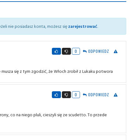
żeli nie posiadasz konta, możesz się
zarejestrować
.
0
ODPOWIEDZ
 musza się z tym zgodzić, że Włoch zrobił z Lukaku potwora
0
ODPOWIEDZ
ony, co na niego pluli, cieszyli się ze scudetto. To przede