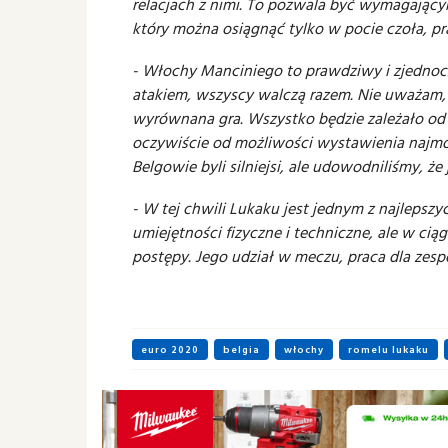
relacjach z nimi. To pozwala być wymagający
który można osiągnąć tylko w pocie czoła, pra
- Włochy Manciniego to prawdziwy i zjednoc
atakiem, wszyscy walczą razem. Nie uważam, 
wyrównana gra. Wszystko będzie zależało od d
oczywiście od możliwości wystawienia najmo
Belgowie byli silniejsi, ale udowodniliśmy, ż
- W tej chwili Lukaku jest jednym z najlepsz
umiejętności fizyczne i techniczne, ale w cią
postępy. Jego udział w meczu, praca dla zesp
euro 2020
belgia
włochy
romelu lukaku