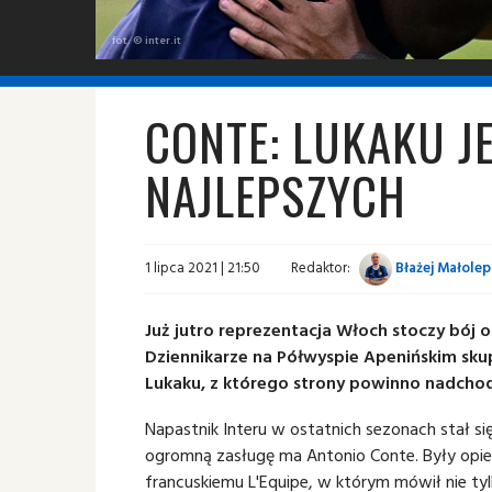
fot. © inter.it
CONTE: LUKAKU J
NAJLEPSZYCH
1 lipca 2021 | 21:50
Redaktor:
Błażej Małolep
Już jutro reprezentacja Włoch stoczy bój 
Dziennikarze na Półwyspie Apenińskim sku
Lukaku, z którego strony powinno nadchod
Napastnik Interu w ostatnich sezonach stał
ogromną zasługę ma Antonio Conte. Były opie
francuskiemu L'Equipe, w którym mówił nie tyl