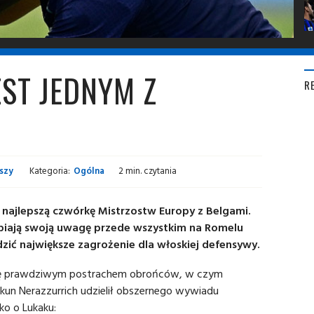
EST JEDNYM Z
R
szy
Kategoria:
Ogólna
2 min. czytania
o najlepszą czwórkę Mistrzostw Europy z Belgami.
piają swoją uwagę przede wszystkim na Romelu
zić największe zagrożenie dla włoskiej defensywy.
 się prawdziwym postrachem obrońców, w czym
kun Nerazzurrich udzielił obszernego wywiadu
ko o Lukaku: