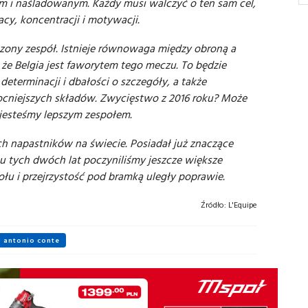
m i naśladowanym. Każdy musi walczyć o ten sam cel,
cy, koncentracji i motywacji.
zony zespół. Istnieje równowaga między obroną a
że Belgia jest faworytem tego meczu. To będzie
eterminacji i dbałości o szczegóły, a także
cniejszych składów. Zwycięstwo z 2016 roku? Może
e jesteśmy lepszym zespołem.
ych napastników na świecie. Posiadał już znaczące
gu tych dwóch lat poczyniliśmy jeszcze większe
ołu i przejrzystość pod bramką uległy poprawie.
Źródło:
L'Equipe
antonio conte