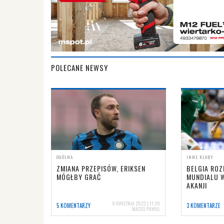
POLECANE NEWSY
OGÓLNA
INNE KLUBY
ZMIANA PRZEPISÓW, ERIKSEN
BELGIA ROZ
MÓGŁBY GRAĆ
MUNDIALU W
AKANJI
9 KWIETNIA 2022 | 11:29
5 KOMENTARZY
3 KOMENTARZE
MACIEJ PAWUL