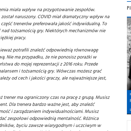
P
emia miała wpływ na przygotowanie zespołów.
 został naruszony. COVID miał dramatyczny wpływ na
 część trenerów preferowała jakość indywidualną. To
ć nad tożsamością gry. Niektórych mechanizmów nie
ężkiej pracy.
nieważ potrafili znaleźć odpowiednią równowagę
wą. Nie ma przypadku, że nie ponosisz porażki w
ństwa do mojej reprezentacji z 2016 roku. Przede
alansem i tożsamością gry. Wówczas możesz grać
ależy od cech i jakości graczy, ale najważniejsze jest,
aż trener ma ograniczony czas na pracę z grupą. Musisz
t. Dla trenera bardzo ważne jest, aby znaleźć
L
mość i zarządzaniem indywidualnościami. Musisz
adać zespołowi odpowiednią mentalność. Różnica
dników, byciu zawsze wiarygodnym i uczciwym w