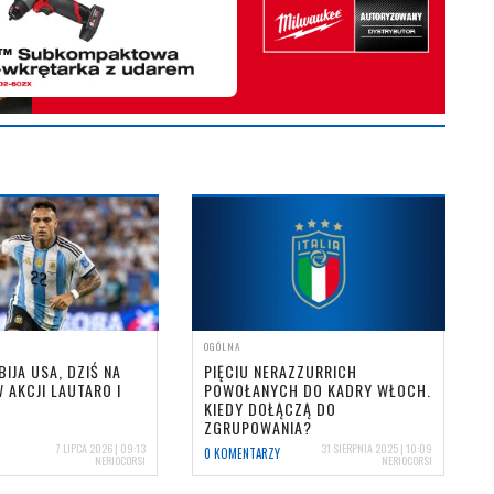
OGÓLNA
BIJA USA, DZIŚ NA
PIĘCIU NERAZZURRICH
 AKCJI LAUTARO I
POWOŁANYCH DO KADRY WŁOCH.
KIEDY DOŁĄCZĄ DO
ZGRUPOWANIA?
7 LIPCA 2026 | 09:13
31 SIERPNIA 2025 | 10:09
0 KOMENTARZY
NERIOCORSI
NERIOCORSI