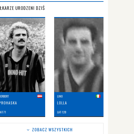
IŁKARZE URODZENI DZIŚ
HERBERT
LINO
PROHASKA
LOLLA
AT: 71
LAT: 128
ZOBACZ WSZYSTKICH