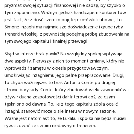
pryzmat swojej sytuacji finansowej i nie sadzę, by szybko o
tym zapomniano. Ważnym jednak handicapem konkurentów
jest fakt, że z dość szeroko pojętej czołówki klubowej, to
Simone Inzaghi ma najmniejsze doświadczenie i grube ryby
trenerki włoskiej, z pewnością podejmą próbę zbudowania na
tym swojego kapitału i finalnej przewagi.
Skąd w Interze brak paniki? Na względny spokój wpływaja
dwa aspekty. Pierwszy z nich to moment zmiany, który nie
wprowadził zamętu w okresie przygotowawczym,
umożliwiając Inzaghiemu jego pełne przepracowanie. Drugi, i
to chyba ważniejsze, to brak Antonio Conte po drugiej
stronie barykady. Conte, który zbudował wielu zawodników i
ożywił ducha zespołowości dał Interowi coś, za czym
tęskniono od dawna. To, ile z tego kapitału zdoła ocalić
Inzaghi, stanowić może o sile Interu w nowym sezonie.
Ważne jest natomiast to, że Lukaku i spółka nie będa musieli
rywalizować ze swoim niedawnym trenerem.