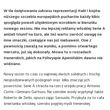
W tle świętowania sukcesu reprezentacji Italii i bojów
niższego szczebla europejskich pucharów każdy kibic
spogląda powoli utęsknionym wzrokiem w kierunku
nowego sezonu. Nie ma lepszej reklamy włoskiej Serie A
aniżeli triumf na Euro, ale też warto zwrócić uwagę na
inne smaczki, czekające nas już niebawem. One z
pewnością zaważą na wyniku, a pomimo otwartego
mercato, już się dokonały. Mowa tu o roszadach
trenerskich, jakich na Półwyspie Apenińskim dawno nie
widziano.
Nowy sezon to czas co najmniej dwóch solidnych i trochę
niespodziewanych pożegnań oraz kilku znaczących
powrotów. Serie A straciła na rzecz urzędu pracy Antonio
Conte i Gennaro Gattuso. Na szerokie wody wypłynął także
Roberto de Zerbi, opuszczając Sassuolo. Przybyła za to cała
śmietanka włoskiej, szeroko pojętej myśli trenerskiej.