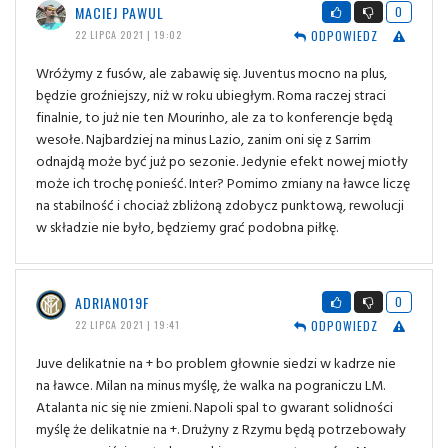
MACIEJ PAWUL
0
ODPOWIEDZ
22 LIPCA 2021 | 19:02
Wróżymy z fusów, ale zabawię się. Juventus mocno na plus,
będzie groźniejszy, niż w roku ubiegłym. Roma raczej straci
finalnie, to już nie ten Mourinho, ale za to konferencje będą
wesołe. Najbardziej na minus Lazio, zanim oni się z Sarrim
odnajdą może być już po sezonie. Jedynie efekt nowej miotły
może ich trochę ponieść. Inter? Pomimo zmiany na ławce liczę
na stabilność i chociaż zbliżoną zdobycz punktową, rewolucji
w składzie nie było, będziemy grać podobna piłkę.
ADRIANO19F
0
ODPOWIEDZ
22 LIPCA 2021 | 19:41
Juve delikatnie na + bo problem głownie siedzi w kadrze nie
na ławce. Milan na minus myślę, że walka na pograniczu LM.
Atalanta nic się nie zmieni. Napoli spal to gwarant solidności
myślę że delikatnie na +. Drużyny z Rzymu będą potrzebowały