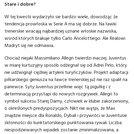
Stare i dobre?
W tej kwestii wydarzyło sie bardzo wiele, dowodząc że
tendencja prowłoska w Serie A ma się dobrze. Na ławki
trenerskie wracają najbardziej uznane włoskie nazwiska,
wsród których brakuje tylko Carlo Ancelottiego. Ale Realowi
Madryt się nie odmawia..
Chociaż niejaki Massimiliano Allegri twierdzi inaczej. Juventus
w miarę kurtuzyjny sposób odżegnał się od Adrei Pirlo, który
nie udźwignął ciężkiej artylerii turyńczyków. Projekt adaptacji
piłkarskiego geniusza na ławce trenerskiej już nie raz spalił na
panewce. Syty Juventus przełknie więc tą pigułkę i z
determinacją przystapi do nowych rozgrywek. Allegri to
symbol sukcesu Starej Damy, człowiek w klubie zakorzeniony,
o określonych predyspozycjach. Nikt nie wątpi, że Max
znajdzie miejsce dla Ronaldo, Dybali i przywróci w Juventusie
skłonności do kunktatorskiego punktowania rywali. Liczba
niespodziewanych wpadek zostanie zminimalizowana, a