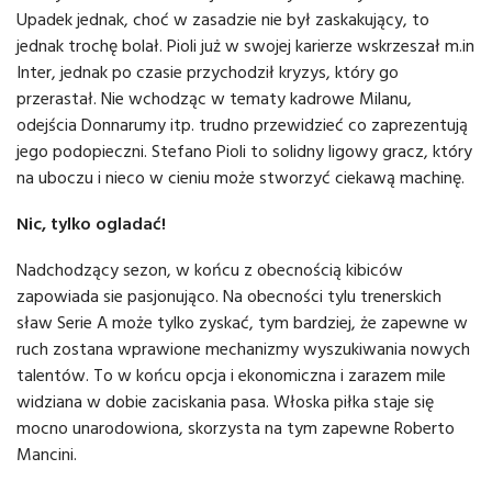
Upadek jednak, choć w zasadzie nie był zaskakujący, to
jednak trochę bolał. Pioli już w swojej karierze wskrzeszał m.in
Inter, jednak po czasie przychodził kryzys, który go
przerastał. Nie wchodząc w tematy kadrowe Milanu,
odejścia Donnarumy itp. trudno przewidzieć co zaprezentują
jego podopieczni. Stefano Pioli to solidny ligowy gracz, który
na uboczu i nieco w cieniu może stworzyć ciekawą machinę.
Nic, tylko ogladać!
Nadchodzący sezon, w końcu z obecnością kibiców
zapowiada sie pasjonująco. Na obecności tylu trenerskich
sław Serie A może tylko zyskać, tym bardziej, że zapewne w
ruch zostana wprawione mechanizmy wyszukiwania nowych
talentów. To w końcu opcja i ekonomiczna i zarazem mile
widziana w dobie zaciskania pasa. Włoska piłka staje się
mocno unarodowiona, skorzysta na tym zapewne Roberto
Mancini.