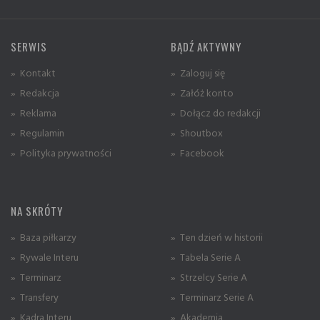
SERWIS
BĄDŹ AKTYWNY
» Kontakt
» Zaloguj się
» Redakcja
» Załóż konto
» Reklama
» Dołącz do redakcji
» Regulamin
» Shoutbox
» Polityka prywatności
» Facebook
NA SKRÓTY
» Baza piłkarzy
» Ten dzień w historii
» Rywale Interu
» Tabela Serie A
» Terminarz
» Strzelcy Serie A
» Transfery
» Terminarz Serie A
» Kadra Interu
» Akademia