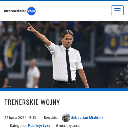
Toggle
navigat
fot. © inter.it
TRENERSKIE WOJNY
22 lipca 2021 | 18:33
Redaktor:
Sebastian Miakinik
Kategoria:
Publicystyka
6 min. czytania