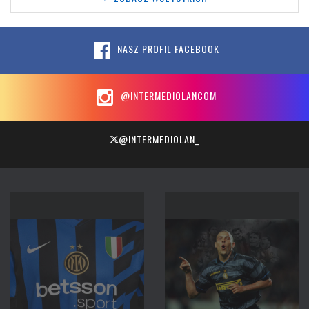
NASZ PROFIL FACEBOOK
@INTERMEDIOLANCOM
@INTERMEDIOLAN_