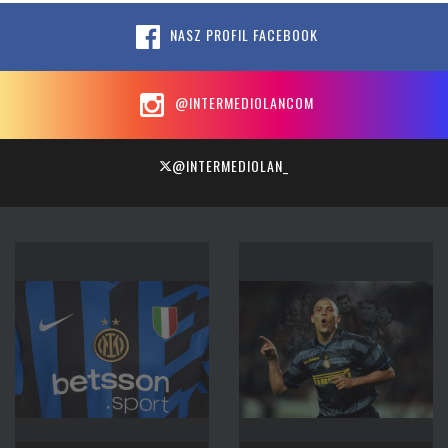
NASZ PROFIL FACEBOOK
@INTERMEDIOLANCOM
@INTERMEDIOLAN_