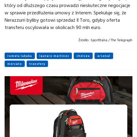
który od dłuższego czasu prowadzi nieskuteczne negocjacje
w sprawie przedłużenia umowy z Interem. Spekuluje się, że
Nerazzurri byliby gotowi sprzedaż Il Toro, gdyby oferta
transferu oscylowała w okolicach 90 mln euro.
Źródło:
SportItalia / The Telegraph
romelu lukaku
lautaro martinez
chelsea
arsenal
mercato
transfery