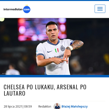
Toggle
navigat
fot. © inter.it
CHELSEA PO LUKAKU, ARSENAL PO
LAUTARO
28 lipca 2021 | 08:59
Redaktor:
Błażej Małolepszy