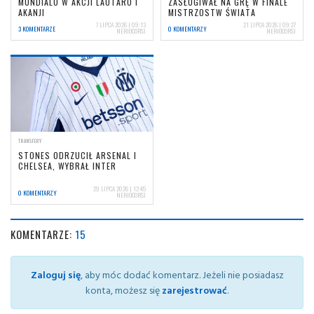
MUNDIALU W AKCJI LAUTARO I
ZASŁUGIWAŁ NA GRĘ W FINALE
AKANJI
MISTRZOSTW ŚWIATA
7 LIPCA 2026 | 09:13
21 LIPCA 2026 | 09:27
3 KOMENTARZE
0 KOMENTARZY
NERIOCORSI
NERIOCORSI
TRANSFERY
STONES ODRZUCIŁ ARSENAL I
CHELSEA, WYBRAŁ INTER
29 LIPCA 2026 | 12:45
0 KOMENTARZY
NERIOCORSI
KOMENTARZE:
15
Zaloguj się
, aby móc dodać komentarz. Jeżeli nie posiadasz
konta, możesz się
zarejestrować
.