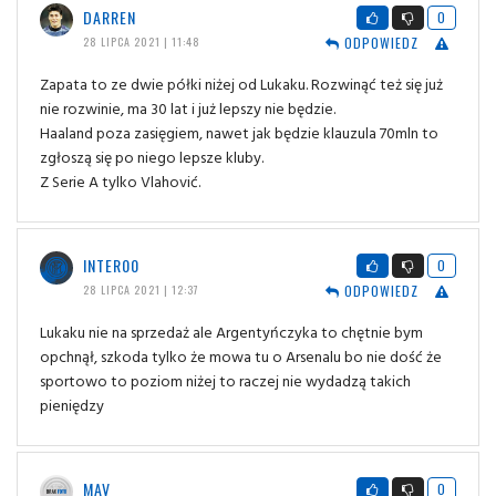
DARREN
0
ODPOWIEDZ
28 LIPCA 2021 | 11:48
Zapata to ze dwie półki niżej od Lukaku. Rozwinąć też się już
nie rozwinie, ma 30 lat i już lepszy nie będzie.
Haaland poza zasięgiem, nawet jak będzie klauzula 70mln to
zgłoszą się po niego lepsze kluby.
Z Serie A tylko Vlahović.
INTER00
0
ODPOWIEDZ
28 LIPCA 2021 | 12:37
Lukaku nie na sprzedaż ale Argentyńczyka to chętnie bym
opchnął, szkoda tylko że mowa tu o Arsenalu bo nie dość że
sportowo to poziom niżej to raczej nie wydadzą takich
pieniędzy
MAV
0