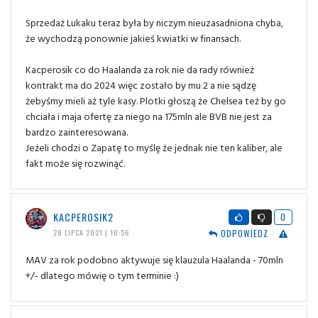
Sprzedaż Lukaku teraz była by niczym nieuzasadniona chyba,
że wychodzą ponownie jakieś kwiatki w finansach.
Kacperosik co do Haalanda za rok nie da rady również
kontrakt ma do 2024 więc zostało by mu 2 a nie sądzę
żebyśmy mieli aż tyle kasy. Plotki głoszą że Chelsea też by go
chciała i maja ofertę za niego na 175mln ale BVB nie jest za
bardzo zainteresowana.
Jeżeli chodzi o Zapatę to myślę że jednak nie ten kaliber, ale
fakt może się rozwinąć.
KACPEROSIK2
0
ODPOWIEDZ
28 LIPCA 2021 | 10:56
MAV za rok podobno aktywuje się klauzula Haalanda - 70mln
+/- dlatego mówię o tym terminie :)