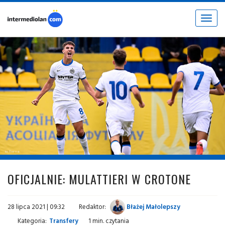
Toggle
navigat
fot. © inter.it
OFICJALNIE: MULATTIERI W CROTONE
28 lipca 2021 | 09:32
Redaktor:
Błażej Małolepszy
Kategoria:
Transfery
1 min. czytania