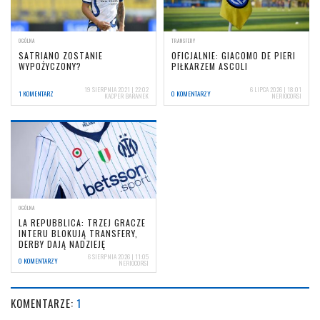
OGÓLNA
TRANSFERY
SATRIANO ZOSTANIE
OFICJALNIE: GIACOMO DE PIERI
WYPOŻYCZONY?
PIŁKARZEM ASCOLI
19 SIERPNIA 2021 | 22:02
6 LIPCA 2026 | 18:01
1 KOMENTARZ
0 KOMENTARZY
KACPER BARANEK
NERIOCORSI
OGÓLNA
LA REPUBBLICA: TRZEJ GRACZE
INTERU BLOKUJĄ TRANSFERY,
DERBY DAJĄ NADZIEJĘ
6 SIERPNIA 2026 | 11:05
0 KOMENTARZY
NERIOCORSI
KOMENTARZE:
1