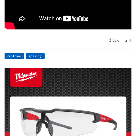
Źródło:
inter.it
crotone
sparing