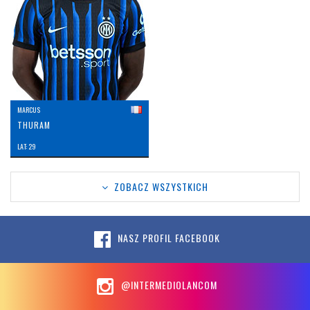
MARCUS
THURAM
LAT: 29
ZOBACZ WSZYSTKICH
NASZ PROFIL FACEBOOK
@INTERMEDIOLANCOM