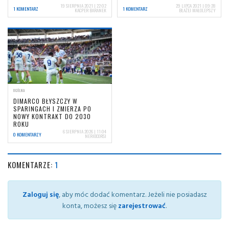
19 SIERPNIA 2021 | 22:02
29 LIPCA 2021 | 09:28
1 KOMENTARZ
1 KOMENTARZ
KACPER BARANEK
BŁAŻEJ MAŁOLEPSZY
OGÓLNA
DIMARCO BŁYSZCZY W
SPARINGACH I ZMIERZA PO
NOWY KONTRAKT DO 2030
ROKU
6 SIERPNIA 2026 | 11:04
0 KOMENTARZY
NERIOCORSI
KOMENTARZE:
1
Zaloguj się
, aby móc dodać komentarz. Jeżeli nie posiadasz
konta, możesz się
zarejestrować
.