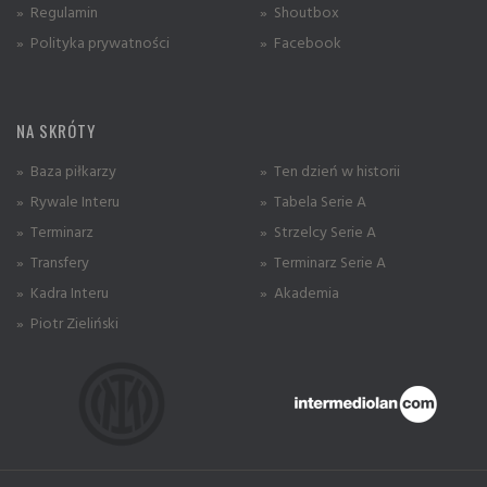
» Regulamin
» Shoutbox
» Polityka prywatności
» Facebook
NA SKRÓTY
» Baza piłkarzy
» Ten dzień w historii
» Rywale Interu
» Tabela Serie A
» Terminarz
» Strzelcy Serie A
» Transfery
» Terminarz Serie A
» Kadra Interu
» Akademia
» Piotr Zieliński