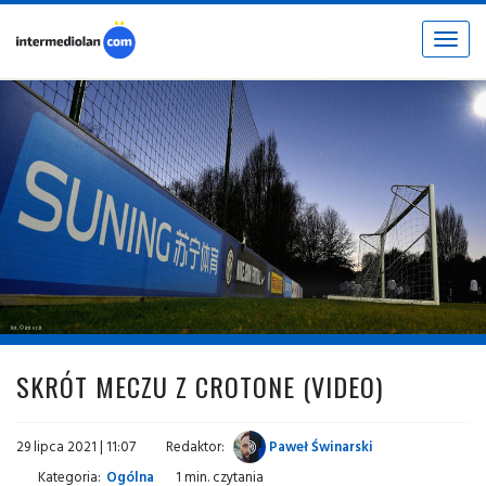
Toggle
navigat
fot. © inter.it
SKRÓT MECZU Z CROTONE (VIDEO)
29 lipca 2021 | 11:07
Redaktor:
Paweł Świnarski
Kategoria:
Ogólna
1 min. czytania