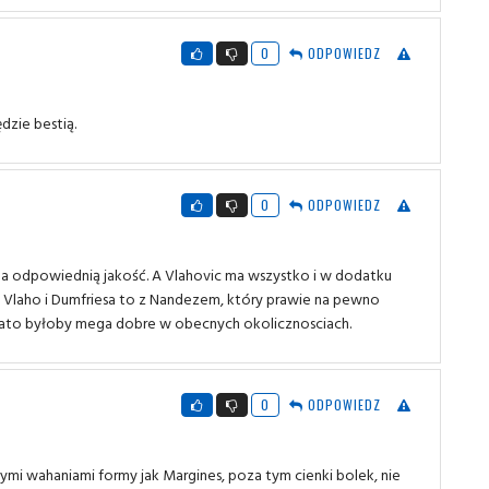
0
ODPOWIEDZ
ędzie bestią.
0
ODPOWIEDZ
 ma odpowiednią jakość. A Vlahovic ma wszystko i w dodatku
a Vlaho i Dumfriesa to z Nandezem, który prawie na pewno
ercato byłoby mega dobre w obecnych okolicznosciach.
0
ODPOWIEDZ
zymi wahaniami formy jak Margines, poza tym cienki bolek, nie