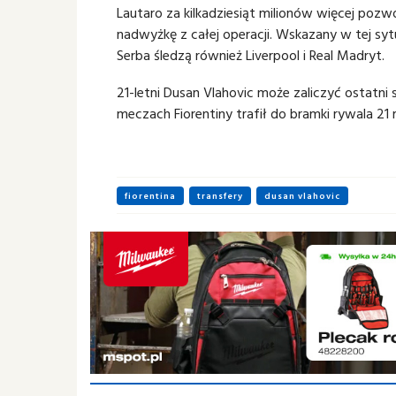
Lautaro za kilkadziesiąt milionów więcej poz
nadwyżkę z całej operacji. Wskazany w tej syt
Serba śledzą również Liverpool i Real Madryt.
21-letni Dusan Vlahovic może zaliczyć ostatni
meczach Fiorentiny trafił do bramki rywala 21 
fiorentina
transfery
dusan vlahovic