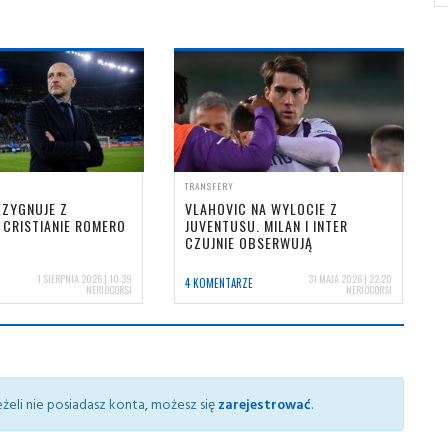
TRANSFERY
EZYGNUJE Z
VLAHOVIC NA WYLOCIE Z
 CRISTIANIE ROMERO
JUVENTUSU. MILAN I INTER
CZUJNIE OBSERWUJĄ
1 SIERPNIA 2026 | 10:39
31 MAJA 2026 | 22:20
4 KOMENTARZE
NERIOCORSI
NERIOCORSI
żeli nie posiadasz konta, możesz się
zarejestrować
.