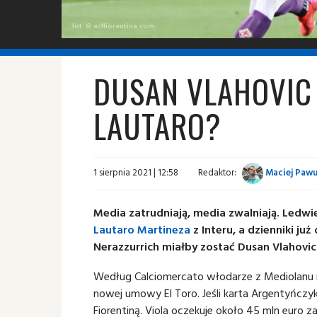
fot. © acffiorentina.com
DUSAN VLAHOVIC 
LAUTARO?
1 sierpnia 2021 | 12:58
Redaktor:
Maciej Pawu
Media zatrudniają, media zwalniają. Ledwie
Lautaro Martineza
z Interu, a dzienniki j
Nerazzurrich miałby zostać Dusan Vlahovic 
Według Calciomercato włodarze z Mediolanu 
nowej umowy El Toro. Jeśli karta Argentyńczy
Fiorentiną. Viola oczekuje około 45 mln euro 