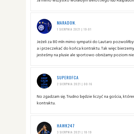
MARADON.
1 SIERPNIA 2021 | 19:01
Jeżeli za 80 mln mimo sympatii do Lautaro pozwoliłbym
a i przeczekać do końca kontraktu. Tak więc bierzemy
jesteśmy na plusie ale sportowo obniżamy poziom nie
SUPEROFCA
2 SIERPNIA 2021 | 00:16
No zgadzam się. Trudno będzie liczyć na gościa, kt
kontraktu.
HAWK247
3 SIERPNIA 2021 | 18:19