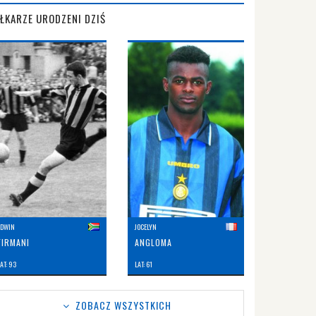
IŁKARZE URODZENI DZIŚ
EDWIN
JOCELYN
FIRMANI
ANGLOMA
AT: 93
LAT: 61
ZOBACZ WSZYSTKICH