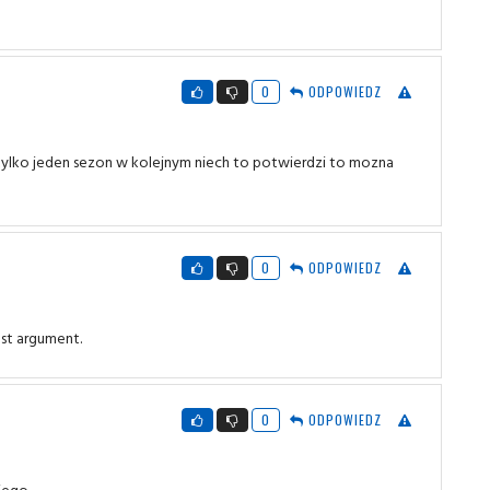
0
ODPOWIEDZ
 tylko jeden sezon w kolejnym niech to potwierdzi to mozna
0
ODPOWIEDZ
est argument.
0
ODPOWIEDZ
iego