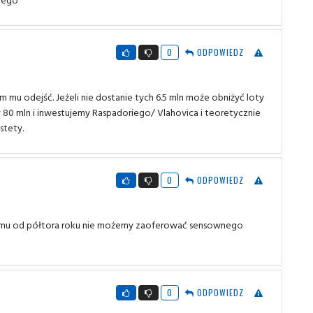
0
ODPOWIEDZ
 mu odejść. Jeżeli nie dostanie tych 6.5 mln może obniżyć loty
 80 mln i inwestujemy Raspadoriego/ Vlahovica i teoretycznie
stety.
0
ODPOWIEDZ
óremu od półtora roku nie możemy zaoferować sensownego
0
ODPOWIEDZ