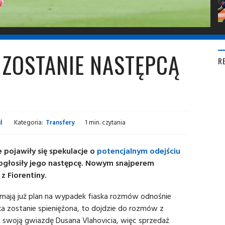
ZOSTANIE NASTĘPCĄ
R
l
Kategoria:
Transfery
1 min. czytania
 pojawiły się spekulacje o
potencjalnym odejściu
uż ogłosiły jego następcę. Nowym snajperem
z Fiorentiny.
mają już plan na wypadek fiaska rozmów odnośnie
ka zostanie spieniężona, to dojdzie do rozmów z
za swoją gwiazdę Dusana Vlahovicia, więc sprzedaż