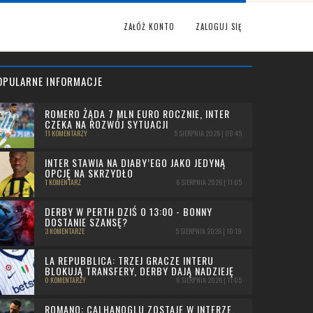
ZAŁÓŻ KONTO
ZALOGUJ SIĘ
OPULARNE INFORMACJE
ROMERO ŻĄDA 7 MLN EURO ROCZNIE, INTER
CZEKA NA ROZWÓJ SYTUACJI
11 KOMENTARZY
5 SIERPNIA 2026 | 09:45
INTER STAWIA NA DIABY’EGO JAKO JEDYNĄ
OPCJĘ NA SKRZYDŁO
1 KOMENTARZ
6 SIERPNIA 2026 | 11:05
DERBY W PERTH DZIŚ O 13:00 - BONNY
DOSTANIE SZANSĘ?
3 KOMENTARZE
5 SIERPNIA 2026 | 10:19
LA REPUBBLICA: TRZEJ GRACZE INTERU
BLOKUJĄ TRANSFERY, DERBY DAJĄ NADZIEJĘ
0 KOMENTARZY
6 SIERPNIA 2026 | 11:05
ROMANO: CALHANOGLU ZOSTAJE W INTERZE,