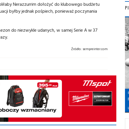
woliłaby Nerazzurrim dołożyć do klubowego budżetu
P
uacji byłby jednak pośpiech, ponieważ poczynania
 sezon do niezwykle udanych, w samej Serie A w 37
razy.
Źródło:
sempreinter.com
L