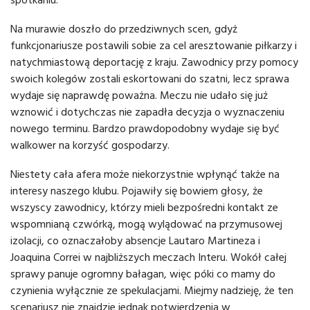
Na murawie doszło do przedziwnych scen, gdyż
funkcjonariusze postawili sobie za cel aresztowanie piłkarzy i
natychmiastową deportację z kraju. Zawodnicy przy pomocy
swoich kolegów zostali eskortowani do szatni, lecz sprawa
wydaje się naprawdę poważna. Meczu nie udało się już
wznowić i dotychczas nie zapadła decyzja o wyznaczeniu
nowego terminu. Bardzo prawdopodobny wydaje się być
walkower na korzyść gospodarzy.
Niestety cała afera może niekorzystnie wpłynąć także na
interesy naszego klubu. Pojawiły się bowiem głosy, że
wszyscy zawodnicy, którzy mieli bezpośredni kontakt ze
wspomnianą czwórką, mogą wylądować na przymusowej
izolacji, co oznaczałoby absencje Lautaro Martineza i
Joaquina Correi w najbliższych meczach Interu. Wokół całej
sprawy panuje ogromny bałagan, więc póki co mamy do
czynienia wyłącznie ze spekulacjami. Miejmy nadzieję, że ten
scenariusz nie znajdzie jednak potwierdzenia w