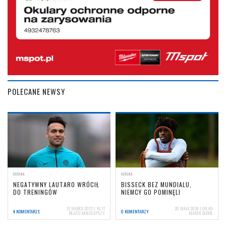
POLECANE NEWSY
OGÓLNA
OGÓLNA
NEGATYWNY LAUTARO WRÓCIŁ
BISSECK BEZ MUNDIALU,
DO TRENINGÓW
NIEMCY GO POMINĘLI
27 MARCA 2022 | 16:17
20 MAJA 2026 | 08:49
4 KOMENTARZE
0 KOMENTARZY
BŁAŻEJ MAŁOLEPSZY
MAREK SUDOŁ