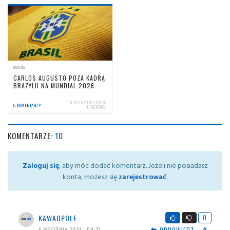
OGÓLNA
CARLOS AUGUSTO POZA KADRĄ
BRAZYLII NA MUNDIAL 2026
19 MAJA 2026 | 09:38
5 KOMENTARZY
NERIOCORSI
KOMENTARZE:
10
Zaloguj się
, aby móc dodać komentarz. Jeżeli nie posiadasz
konta, możesz się
zarejestrować
.
KAWAOPOLE
0
ODPOWIEDZ
6 WRZEŚNIA 2021 | 00:27