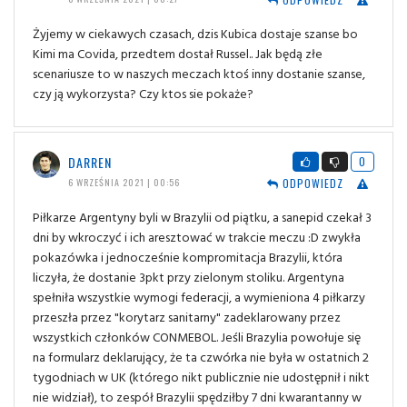
Żyjemy w ciekawych czasach, dzis Kubica dostaje szanse bo
Kimi ma Covida, przedtem dostał Russel.. Jak będą złe
scenariusze to w naszych meczach ktoś inny dostanie szanse,
czy ją wykorzysta? Czy ktos sie pokaże?
DARREN
0
ODPOWIEDZ
6 WRZEŚNIA 2021 | 00:56
Piłkarze Argentyny byli w Brazylii od piątku, a sanepid czekał 3
dni by wkroczyć i ich aresztować w trakcie meczu :D zwykła
pokazówka i jednocześnie kompromitacja Brazylii, która
liczyła, że dostanie 3pkt przy zielonym stoliku. Argentyna
spełniła wszystkie wymogi federacji, a wymieniona 4 piłkarzy
przeszła przez "korytarz sanitarny" zadeklarowany przez
wszystkich członków CONMEBOL. Jeśli Brazylia powołuje się
na formularz deklarujący, że ta czwórka nie była w ostatnich 2
tygodniach w UK (którego nikt publicznie nie udostępnił i nikt
nie widział), to zespół Brazylii spędziłby 7 dni kwarantanny w