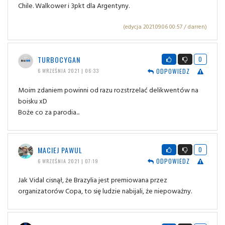
Chile. Walkower i 3pkt dla Argentyny.
(edycja 2021.09.06 00:57 / darren)
TURBOCYGAN
0
ODPOWIEDZ
6 WRZEŚNIA 2021 | 06:33
Moim zdaniem powinni od razu rozstrzelać delikwentów na
boisku xD
Boże co za parodia...
MACIEJ PAWUL
0
ODPOWIEDZ
6 WRZEŚNIA 2021 | 07:19
Jak Vidal cisnął, że Brazylia jest premiowana przez
organizatorów Copa, to się ludzie nabijali, że niepoważny.