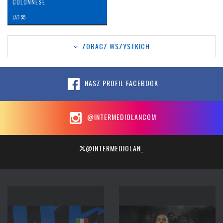
COLONNESE
LAT: 55
ZOBACZ WSZYSTKICH
NASZ PROFIL FACEBOOK
@INTERMEDIOLANCOM
@INTERMEDIOLAN_