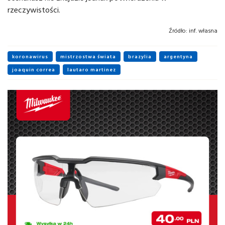
rzeczywistości.
Źródło:
inf. własna
koronawirus
mistrzostwa świata
brazylia
argentyna
joaquin correa
lautaro martinez