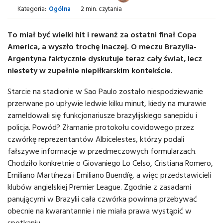
Kategoria:
Ogólna
2 min. czytania
To miał być wielki hit i rewanż za ostatni finał Copa
America, a wyszło trochę inaczej. O meczu Brazylia-
Argentyna faktycznie dyskutuje teraz cały świat, lecz
niestety w zupełnie niepiłkarskim kontekście.
Starcie na stadionie w Sao Paulo zostało niespodziewanie
przerwane po upływie ledwie kilku minut, kiedy na murawie
zameldowali się funkcjonariusze brazylijskiego sanepidu i
policja. Powód? Złamanie protokołu covidowego przez
czwórkę reprezentantów Albicelestes, którzy podali
fałszywe informacje w przedmeczowych formularzach.
Chodziło konkretnie o Giovaniego Lo Celso, Cristiana Romero,
Emiliano Martíneza i Emiliano Buendíę, a więc przedstawicieli
klubów angielskiej Premier League. Zgodnie z zasadami
panującymi w Brazylii cała czwórka powinna przebywać
obecnie na kwarantannie i nie miała prawa wystąpić w
spotkaniu.