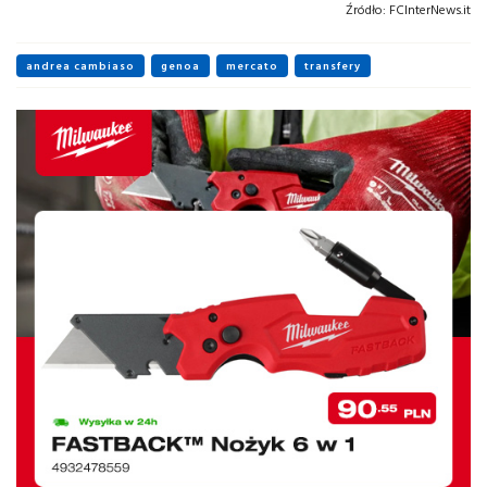
Źródło:
FCInterNews.it
andrea cambiaso
genoa
mercato
transfery