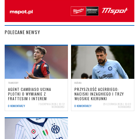
POLECANE NEWSY
TRANSFERY
OGÓLNA
AGENT CAMBIASO UCINA
PRZYSZŁOŚĆ ACERBIEGO:
PLOTKI O WYMIANIE Z
NACISKI INZAGHIEGO I TRZY
FRATTESIM I INTEREM
WŁOSKIE KIERUNKI
7 SIERPNIA 2026 | 10:12
29 CZERWCA 2026 | 10:03
0 KOMENTARZY
0 KOMENTARZY
NERIOCORSI
NERIOCORSI