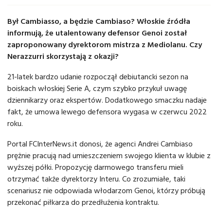
Był Cambiasso, a będzie Cambiaso? Włoskie źródła
informują, że utalentowany defensor Genoi został
zaproponowany dyrektorom mistrza z Mediolanu. Czy
Nerazzurri skorzystają z okazji?
21-latek bardzo udanie rozpoczął debiutancki sezon na
boiskach włoskiej Serie A, czym szybko przykuł uwagę
dziennikarzy oraz ekspertów. Dodatkowego smaczku nadaje
fakt, że umowa lewego defensora wygasa w czerwcu 2022
roku.
Portal FCInterNews.it donosi, że agenci Andrei Cambiaso
prężnie pracują nad umieszczeniem swojego klienta w klubie z
wyższej półki. Propozycję darmowego transferu mieli
otrzymać także dyrektorzy Interu. Co zrozumiałe, taki
scenariusz nie odpowiada włodarzom Genoi, którzy próbują
przekonać piłkarza do przedłużenia kontraktu.