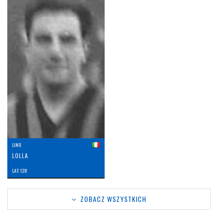
LINO
LOLLA
LAT: 128
ZOBACZ WSZYSTKICH