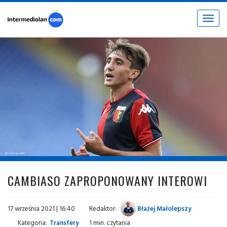
Toggle
navigat
fot. © genoacfc.it
CAMBIASO ZAPROPONOWANY INTEROWI
17 września 2021 | 16:40
Redaktor:
Błażej Małolepszy
Kategoria:
Transfery
1 min. czytania