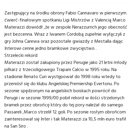
Zastępujący na środku obrony Fabio Cannavaro w pierwszym
ćwierć-finałowym spotkaniu Ligi Mistrzów z Valencią Marco
Materazzi dowiódł ,że w zespole Nerazzurrich jego obecność
jest bezcenna. Wraz z Iwanem Cordobą zupełnie wyłączyli z
gry Johna Carewa oraz pozostałe gwiazdy z Mestalla dając
Interowi cenne jedno bramkowe zwycięstwo .
Strzelecki rekord
Materazzi został zakupiony przez Perugie jako 21 letni młody
piłkarz z trzecioligowego Trapani Calcio w 1995 roku. Na
stadionie Renato Curi występował do 1998 roku wtedy to
przeniósł się do klubu Angielskiej Premiership Evertonu. Po
sezonie spędzonym na angielskich boiskach powrócił do
Perugii i w sezonie 1999/00 pobił rekord w ilości strzelonych
bramek przez obrońcę który do tej pory należał do samego
Passareli ,Marco strzelił 12 goli. Po sezonie rosłym obrońcom
zainteresował się Inter i tak Materazzi za 10,5 mln euro trafił
na San Siro .