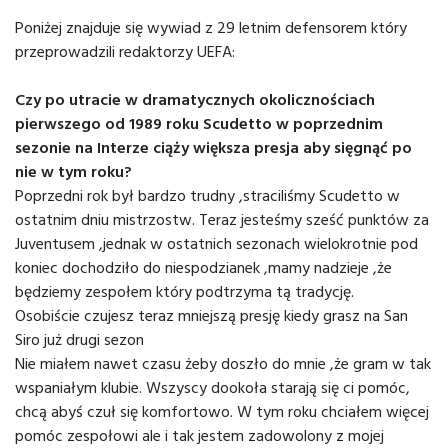
Poniżej znajduje się wywiad z 29 letnim defensorem który
przeprowadzili redaktorzy UEFA:
Czy po utracie w dramatycznych okolicznościach
pierwszego od 1989 roku Scudetto w poprzednim
sezonie na Interze ciąży większa presja aby sięgnąć po
nie w tym roku?
Poprzedni rok był bardzo trudny ,straciliśmy Scudetto w
ostatnim dniu mistrzostw. Teraz jesteśmy sześć punktów za
Juventusem ,jednak w ostatnich sezonach wielokrotnie pod
koniec dochodziło do niespodzianek ,mamy nadzieje ,że
będziemy zespołem który podtrzyma tą tradycję.
Osobiście czujesz teraz mniejszą presję kiedy grasz na San
Siro już drugi sezon
Nie miałem nawet czasu żeby doszło do mnie ,że gram w tak
wspaniałym klubie. Wszyscy dookoła starają się ci pomóc,
chcą abyś czuł się komfortowo. W tym roku chciałem więcej
pomóc zespołowi ale i tak jestem zadowolony z mojej