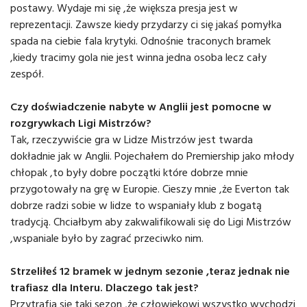
postawy. Wydaje mi się ,że większa presja jest w
reprezentacji. Zawsze kiedy przydarzy ci się jakaś pomyłka
spada na ciebie fala krytyki. Odnośnie traconych bramek
,kiedy tracimy gola nie jest winna jedna osoba lecz cały
zespół.
Czy doświadczenie nabyte w Anglii jest pomocne w
rozgrywkach Ligi Mistrzów?
Tak, rzeczywiście gra w Lidze Mistrzów jest twarda
dokładnie jak w Anglii. Pojechałem do Premiership jako młody
chłopak ,to były dobre początki które dobrze mnie
przygotowały na grę w Europie. Cieszy mnie ,że Everton tak
dobrze radzi sobie w lidze to wspaniały klub z bogatą
tradycją. Chciałbym aby zakwalifikowali się do Ligi Mistrzów
,wspaniale było by zagrać przeciwko nim.
Strzeliłeś 12 bramek w jednym sezonie ,teraz jednak nie
trafiasz dla Interu. Dlaczego tak jest?
Przytrafia się taki sezon ,że człowiekowi wszystko wychodzi