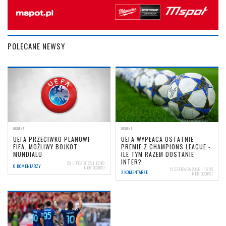
POLECANE NEWSY
OGÓLNA
OGÓLNA
UEFA PRZECIWKO PLANOWI
UEFA WYPŁACA OSTATNIE
FIFA. MOŻLIWY BOJKOT
PREMIE Z CHAMPIONS LEAGUE -
MUNDIALU
ILE TYM RAZEM DOSTANIE
INTER?
29 LIPCA 2026 | 12:49
0 KOMENTARZY
NERIOCORSI
12 CZERWCA 2026 | 15:35
2 KOMENTARZE
NERIOCORSI