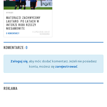
WYWIADY
MATERAZZI ZACHWYCONY
LAUTARO: PO LATACH W
INTERZE ROBI RZECZY
NIESAMOWITE
4 LIPCA 2026 | 09:07
0 KOMENTARZY
NERIOCORSI
KOMENTARZE:
0
Zaloguj się
, aby móc dodać komentarz. Jeżeli nie posiadasz
konta, możesz się
zarejestrować
.
REKLAMA