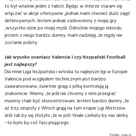
to był właśnie jeden z takich. Będąc w Interze staram się
włączać w akcje ofensywne ,jednak mam również dużo zajęć
defensywnych. Jestem jednak zadowolony z mojej gry
,wszystko idzie po mojej myśli. Odnośnie mojego rekordu
jestem z niego bardzo dumny .mam nadzieję ,że nigdy nie
zostanie pobity.
Jak wysoko oceniasz Valencie i czy hiszpański Football
jest najlepszy?
Dla mnie Liga hiszpańska i włoska to najlepsze ligi w Europie.
Valencia pod względem technicznym jest bardzo
zaawansowana ,świetnie grają z piłką kontrolują ją
znakomicie. Wiemy ,że jeśli nie chcemy z nimi przegrać
musimy stale być skoncentrowani. Jestem bardzo dumny ,że
aż trzy zespoły z Włoch grają na tym etapie Ligi Mistrzów.
Jeśli tak by się złożyło ,że w pół-finale czekały by nas derby
–to było by coś fascynującego
Źródło:
inter.it