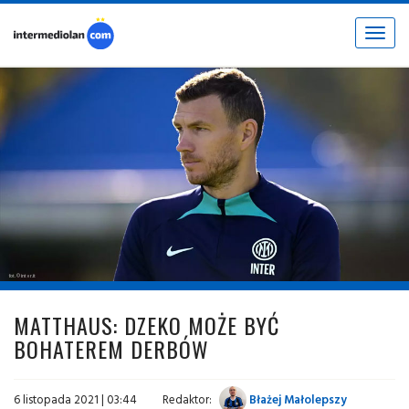
Toggle
navigat
fot. © inter.it
MATTHAUS: DZEKO MOŻE BYĆ
BOHATEREM DERBÓW
6 listopada 2021 | 03:44
Redaktor:
Błażej Małolepszy