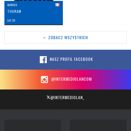
MARCUS
THURAM
LAT: 29
ZOBACZ WSZYSTKICH
NASZ PROFIL FACEBOOK
@INTERMEDIOLANCOM
@INTERMEDIOLAN_