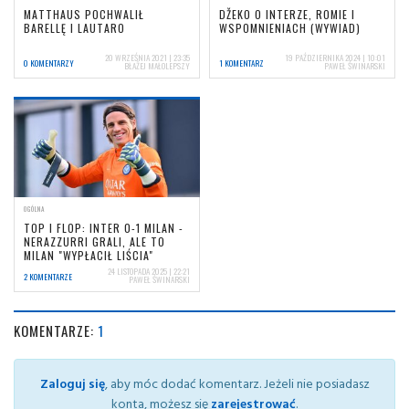
MATTHAUS POCHWALIŁ
DŽEKO O INTERZE, ROMIE I
BARELLĘ I LAUTARO
WSPOMNIENIACH (WYWIAD)
20 WRZEŚNIA 2021 | 23:35
19 PAŹDZIERNIKA 2024 | 10:01
0 KOMENTARZY
1 KOMENTARZ
BŁAŻEJ MAŁOLEPSZY
PAWEŁ ŚWINARSKI
OGÓLNA
TOP I FLOP: INTER 0-1 MILAN -
NERAZZURRI GRALI, ALE TO
MILAN "WYPŁACIŁ LIŚCIA"
24 LISTOPADA 2025 | 22:21
2 KOMENTARZE
PAWEŁ ŚWINARSKI
KOMENTARZE:
1
Zaloguj się
, aby móc dodać komentarz. Jeżeli nie posiadasz
konta, możesz się
zarejestrować
.