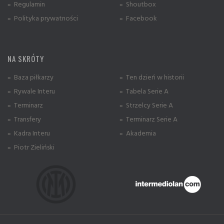
» Regulamin
» Shoutbox
» Polityka prywatności
» Facebook
NA SKRÓTY
» Baza piłkarzy
» Ten dzień w historii
» Rywale Interu
» Tabela Serie A
» Terminarz
» Strzelcy Serie A
» Transfery
» Terminarz Serie A
» Kadra Interu
» Akademia
» Piotr Zieliński