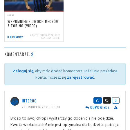
OGÓLNA
WSPOMNIENIE DWÓCH MECZÓW
Z TORINO (VIDEO)
4 PAŹDZIERNIKA 2024 | 21:02
0 KOMENTARZY
PAWEŁ ŚWINARSKI
KOMENTARZE:
2
Zaloguj się
, aby móc dodać komentarz. Jeżeli nie posiadasz
konta, możesz się
zarejestrować
.
INTER00
0
ODPOWIEDZ
28 LISTOPADA 2021 | 09:50
Brozo to swój chłop i wystarczy go docenić a nie odejdzie.
Kwota w okolicach 6 mln jest optymalna dla budżetu i patrząc