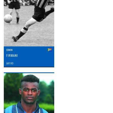
EDWIN
FIRMANI
LAT: 93