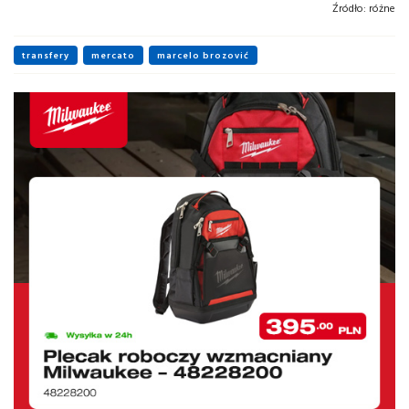
Źródło:
różne
transfery
mercato
marcelo brozović