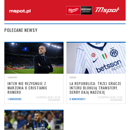
POLECANE NEWSY
TRANSFERY
OGÓLNA
INTER NIE REZYGNUJE Z
LA REPUBBLICA: TRZEJ GRACZE
MARZENIA O CRISTIANIE
INTERU BLOKUJĄ TRANSFERY,
ROMERO
DERBY DAJĄ NADZIEJĘ
1 SIERPNIA 2026 | 10:39
6 SIERPNIA 2026 | 11:05
1 KOMENTARZ
0 KOMENTARZY
NERIOCORSI
NERIOCORSI