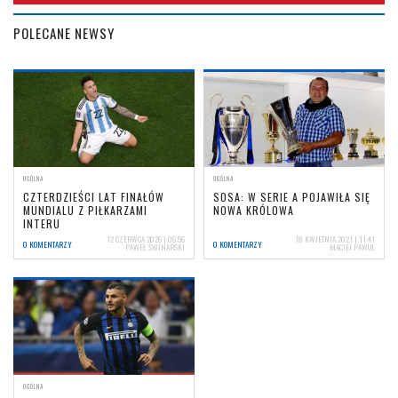
POLECANE NEWSY
OGÓLNA
OGÓLNA
CZTERDZIEŚCI LAT FINAŁÓW
SOSA: W SERIE A POJAWIŁA SIĘ
MUNDIALU Z PIŁKARZAMI
NOWA KRÓLOWA
INTERU
12 CZERWCA 2026 | 06:56
18 KWIETNIA 2021 | 11:41
0 KOMENTARZY
0 KOMENTARZY
PAWEŁ ŚWINARSKI
MACIEJ PAWUL
OGÓLNA