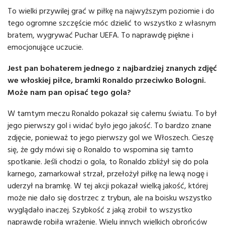
To wielki przywilej grać w piłkę na najwyższym poziomie i do
tego ogromne szczęście móc dzielić to wszystko z własnym
bratem, wygrywać Puchar UEFA. To naprawdę piękne i
emocjonujące uczucie.
Jest pan bohaterem jednego z najbardziej znanych zdjęć
we włoskiej piłce, bramki Ronaldo przeciwko Bologni.
Może nam pan opisać tego gola?
W tamtym meczu Ronaldo pokazał się całemu światu. To był
jego pierwszy gol i widać było jego jakość. To bardzo znane
zdjęcie, ponieważ to jego pierwszy gol we Włoszech. Cieszę
się, że gdy mówi się o Ronaldo to wspomina się tamto
spotkanie. Jeśli chodzi o gola, to Ronaldo zbliżył się do pola
karnego, zamarkował strzał, przełożył piłkę na lewą nogę i
uderzył na bramkę. W tej akcji pokazał wielką jakość, której
może nie dało się dostrzec z trybun, ale na boisku wszystko
wyglądało inaczej. Szybkość z jaką zrobił to wszystko
naprawdę robiła wrażenie. Wielu innych wielkich obrońców