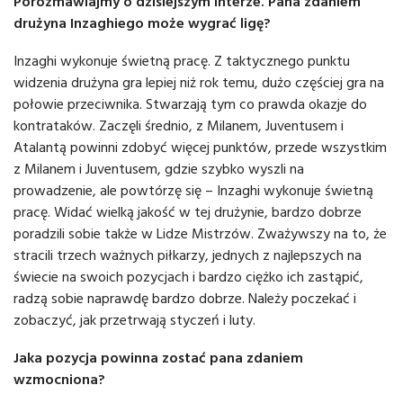
Porozmawiajmy o dzisiejszym Interze. Pana zdaniem
drużyna Inzaghiego może wygrać ligę?
Inzaghi wykonuje świetną pracę. Z taktycznego punktu
widzenia drużyna gra lepiej niż rok temu, dużo częściej gra na
połowie przeciwnika. Stwarzają tym co prawda okazje do
kontrataków. Zaczęli średnio, z Milanem, Juventusem i
Atalantą powinni zdobyć więcej punktów, przede wszystkim
z Milanem i Juventusem, gdzie szybko wyszli na
prowadzenie, ale powtórzę się – Inzaghi wykonuje świetną
pracę. Widać wielką jakość w tej drużynie, bardzo dobrze
poradzili sobie także w Lidze Mistrzów. Zważywszy na to, że
stracili trzech ważnych piłkarzy, jednych z najlepszych na
świecie na swoich pozycjach i bardzo ciężko ich zastąpić,
radzą sobie naprawdę bardzo dobrze. Należy poczekać i
zobaczyć, jak przetrwają styczeń i luty.
Jaka pozycja powinna zostać pana zdaniem
wzmocniona?