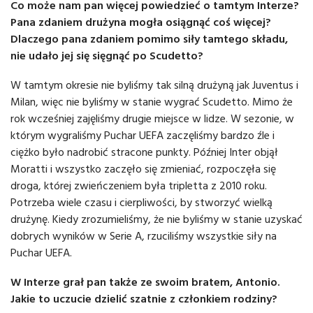
Co może nam pan więcej powiedzieć o tamtym Interze?
Pana zdaniem drużyna mogła osiągnąć coś więcej?
Dlaczego pana zdaniem pomimo siły tamtego składu,
nie udało jej się sięgnąć po Scudetto?
W tamtym okresie nie byliśmy tak silną drużyną jak Juventus i
Milan, więc nie byliśmy w stanie wygrać Scudetto. Mimo że
rok wcześniej zajęliśmy drugie miejsce w lidze. W sezonie, w
którym wygraliśmy Puchar UEFA zaczęliśmy bardzo źle i
ciężko było nadrobić stracone punkty. Później Inter objął
Moratti i wszystko zaczęło się zmieniać, rozpoczęła się
droga, której zwieńczeniem była tripletta z 2010 roku.
Potrzeba wiele czasu i cierpliwości, by stworzyć wielką
drużynę. Kiedy zrozumieliśmy, że nie byliśmy w stanie uzyskać
dobrych wyników w Serie A, rzuciliśmy wszystkie siły na
Puchar UEFA.
W Interze grał pan także ze swoim bratem, Antonio.
Jakie to uczucie dzielić szatnie z członkiem rodziny?