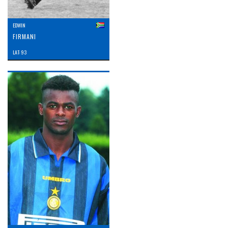
EDWIN
FIRMANI
LAT: 93