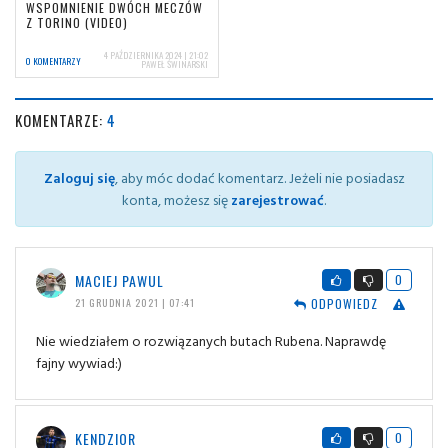
WSPOMNIENIE DWÓCH MECZÓW
Z TORINO (VIDEO)
4 PAŹDZIERNIKA 2024 | 21:02
0 KOMENTARZY
PAWEŁ ŚWINARSKI
KOMENTARZE:
4
Zaloguj się
, aby móc dodać komentarz. Jeżeli nie posiadasz
konta, możesz się
zarejestrować
.
MACIEJ PAWUL
0
ODPOWIEDZ
21 GRUDNIA 2021 | 07:41
Nie wiedziałem o rozwiązanych butach Rubena. Naprawdę
fajny wywiad:)
KENDZIOR
0