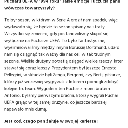
Pucharu UEFA w 1994 roku?
Jakie emocje i uczucia panu
wówczas towarzyszyły?
To był sezon, w którym w Serie A groził nam spadek, więc
wydawało się, że będzie to sezon spisany na straty.
Wszystko się zmieniło, gdy postanowiliśmy skupić się
wyłącznie na Pucharze UEFA. To było fantastyczne,
wyeliminowaliśmy między innymi Borussię Dortmund, udało
nam się osiągnąć tak ważny dla nas cel, w tak trudnym
sezonie. Wielkie drużyny potrafią osiągać wielkie rzeczy. Inter
stawał się coraz lepszy. Prezydentem był jeszcze Ernesto
Pellegrini, w składzie byli Zenga, Bergomi, czy Berti, piłkarze,
którzy już wcześniej wygrywali z Interem i pomogli zdobyć
kolejne trofeum. Wygrałem ten Puchar z moim bratem
Antonio, byliśmy pierwszymi braćmi, którzy wygrali Puchar
UEFA grając w tej samej drużynie, co jeszcze bardziej
napawało mnie dumą.
Jest coś, czego pan żałuje w swojej karierze?