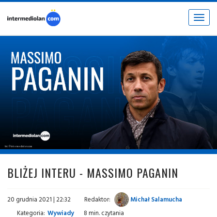
Toggle
navigat
fot. © intermediolan.com
BLIŻEJ INTERU - MASSIMO PAGANIN
20 grudnia 2021 | 22:32
Redaktor:
Michał Salamucha
Kategoria:
Wywiady
8 min. czytania