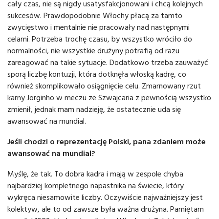
cały czas, nie są nigdy usatysfakcjonowani i chcą kolejnych
sukcesów. Prawdopodobnie Włochy płacą za tamto
zwycięstwo i mentalnie nie pracowały nad następnymi
celami. Potrzeba trochę czasu, by wszystko wróciło do
normalności, nie wszystkie drużyny potrafią od razu
zareagować na takie sytuacje. Dodatkowo trzeba zauważyć
sporą liczbę kontuzji, która dotknęła włoską kadrę, co
również skomplikowało osiągnięcie celu. Zmarnowany rzut
karny Jorginho w meczu ze Szwajcaria z pewnością wszystko
zmienił, jednak mam nadzieję, że ostatecznie uda się
awansować na mundial.
Jeśli chodzi o reprezentację Polski, pana zdaniem może
awansować na mundial?
Myślę, że tak. To dobra kadra i mają w zespole chyba
najbardziej kompletnego napastnika na świecie, który
wykręca niesamowite liczby. Oczywiście najważniejszy jest
kolektyw, ale to od zawsze była ważna drużyna. Pamiętam