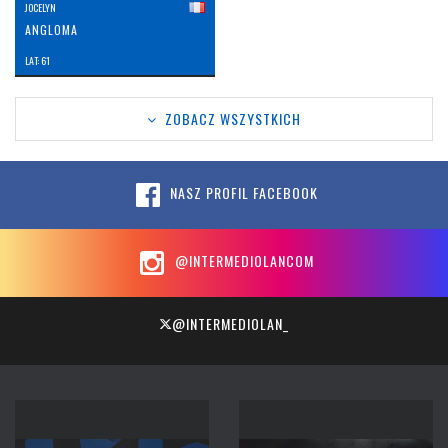
JOCELYN
ANGLOMA
LAT: 61
ZOBACZ WSZYSTKICH
NASZ PROFIL FACEBOOK
@INTERMEDIOLANCOM
@INTERMEDIOLAN_