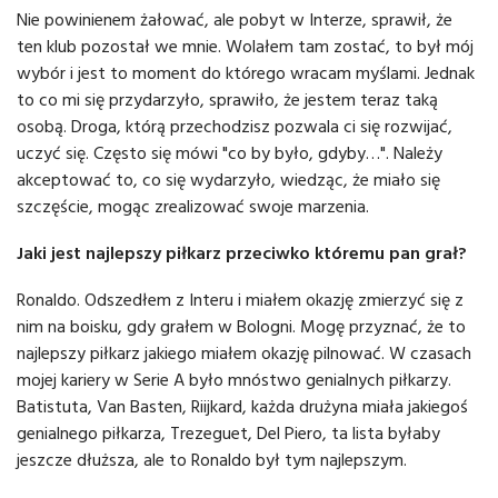
Nie powinienem żałować, ale pobyt w Interze, sprawił, że
ten klub pozostał we mnie. Wolałem tam zostać, to był mój
wybór i jest to moment do którego wracam myślami. Jednak
to co mi się przydarzyło, sprawiło, że jestem teraz taką
osobą. Droga, którą przechodzisz pozwala ci się rozwijać,
uczyć się. Często się mówi "co by było, gdyby…". Należy
akceptować to, co się wydarzyło, wiedząc, że miało się
szczęście, mogąc zrealizować swoje marzenia.
Jaki jest najlepszy piłkarz przeciwko któremu pan grał?
Ronaldo. Odszedłem z Interu i miałem okazję zmierzyć się z
nim na boisku, gdy grałem w Bologni. Mogę przyznać, że to
najlepszy piłkarz jakiego miałem okazję pilnować. W czasach
mojej kariery w Serie A było mnóstwo genialnych piłkarzy.
Batistuta, Van Basten, Riijkard, każda drużyna miała jakiegoś
genialnego piłkarza, Trezeguet, Del Piero, ta lista byłaby
jeszcze dłuższa, ale to Ronaldo był tym najlepszym.