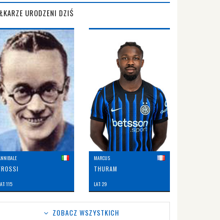
IŁKARZE URODZENI DZIŚ
ANNIBALE
MARCUS
FROSSI
THURAM
AT: 115
LAT: 29
ZOBACZ WSZYSTKICH