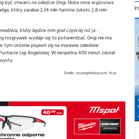
ę być otwarci na odejście Origi. Niska cena wyjściowa
P
lga, który zarabia 2.34 mln funtów (około 2,8 mln
dżera, który będzie nim grał częściej niż ja
-
eg rozgrywek wydaje się to potwierdzać. Origi nie ma
w tym sezonie pojawił się na murawie zaledwie
Pucharze Ligi Angielskiej. W niespełna 400 minut zdołał
asysty.
Źródło:
rousingthekop.com, lfc.pl
L