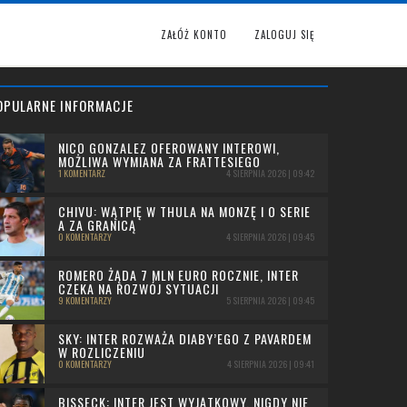
ZAŁÓŻ KONTO
ZALOGUJ SIĘ
OPULARNE INFORMACJE
NICO GONZALEZ OFEROWANY INTEROWI,
MOŻLIWA WYMIANA ZA FRATTESIEGO
1 KOMENTARZ
4 SIERPNIA 2026 | 09:42
CHIVU: WĄTPIĘ W THULA NA MONZĘ I O SERIE
A ZA GRANICĄ
0 KOMENTARZY
4 SIERPNIA 2026 | 09:45
ROMERO ŻĄDA 7 MLN EURO ROCZNIE, INTER
CZEKA NA ROZWÓJ SYTUACJI
9 KOMENTARZY
5 SIERPNIA 2026 | 09:45
SKY: INTER ROZWAŻA DIABY’EGO Z PAVARDEM
W ROZLICZENIU
0 KOMENTARZY
4 SIERPNIA 2026 | 09:41
BISSECK: INTER JEST WYJĄTKOWY, NIGDY NIE