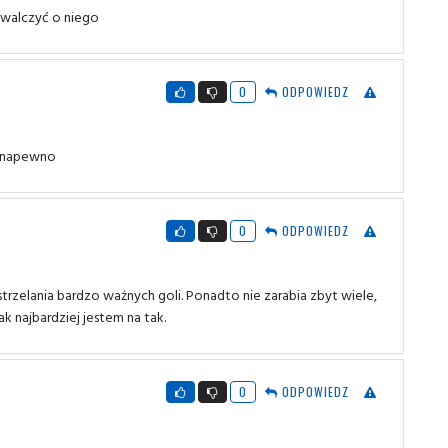
owalczyć o niego
0
ODPOWIEDZ
li napewno
0
ODPOWIEDZ
strzelania bardzo ważnych goli. Ponadto nie zarabia zbyt wiele,
k najbardziej jestem na tak.
0
ODPOWIEDZ