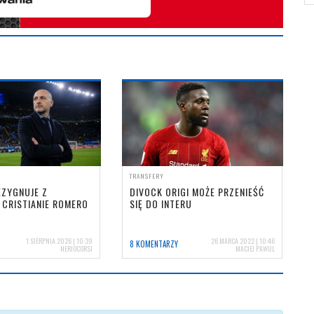
TRANSFERY
EZYGNUJE Z
DIVOCK ORIGI MOŻE PRZENIEŚĆ
 CRISTIANIE ROMERO
SIĘ DO INTERU
1 SIERPNIA 2026 | 10:39
26 MARCA 2022 | 10:46
8 KOMENTARZY
NERIOCORSI
MACIEJ PAWUL