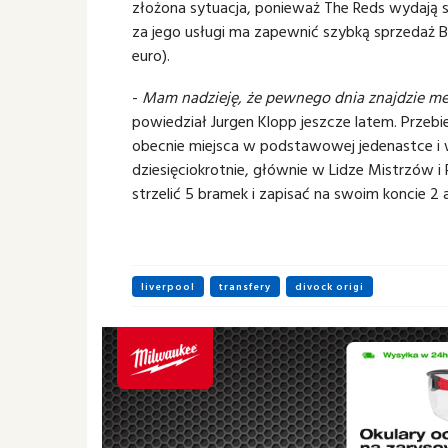
złożona sytuacja, ponieważ The Reds wydają si
za jego usługi ma zapewnić szybką sprzedaż Be
euro).
-
Mam nadzieję, że pewnego dnia znajdzie mene
powiedział Jurgen Klopp jeszcze latem. Przebi
obecnie miejsca w podstawowej jedenastce i 
dziesięciokrotnie, głównie w Lidze Mistrzów i 
strzelić 5 bramek i zapisać na swoim koncie 2 
liverpool
transfery
divock origi