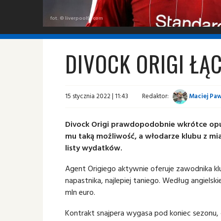
fot. © liverpoolfc.com
DIVOCK ORIGI ŁĄ
15 stycznia 2022 | 11:43
Redaktor:
Maciej Paw
Divock Origi prawdopodobnie wkrótce opuś
mu taką możliwość, a włodarze klubu z mia
listy wydatków.
Agent Origiego aktywnie oferuje zawodnika kl
napastnika, najlepiej taniego. Według angiels
mln euro.
Kontrakt snajpera wygasa pod koniec sezonu, 