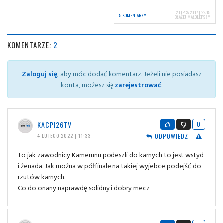
2 LIPCA 2017 | 22:15
5 KOMENTARZY
BŁAŻEJ MAŁOLEPSZY
KOMENTARZE:
2
Zaloguj się
, aby móc dodać komentarz. Jeżeli nie posiadasz
konta, możesz się
zarejestrować
.
KACPI26TV
0
ODPOWIEDZ
4 LUTEGO 2022 | 11:33
To jak zawodnicy Kamerunu podeszli do karnych to jest wstyd
i żenada. Jak można w półfinale na takiej wyjebce podejść do
rzutów karnych.
Co do onany naprawdę solidny i dobry mecz