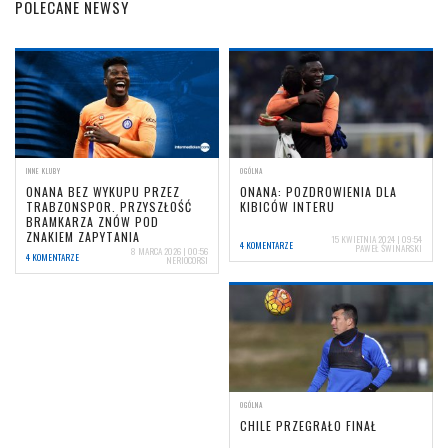
POLECANE NEWSY
INNE KLUBY
OGÓLNA
ONANA BEZ WYKUPU PRZEZ
ONANA: POZDROWIENIA DLA
TRABZONSPOR. PRZYSZŁOŚĆ
KIBICÓW INTERU
BRAMKARZA ZNÓW POD
ZNAKIEM ZAPYTANIA
15 KWIETNIA 2024 | 09:54
4 KOMENTARZE
PAWEŁ ŚWINARSKI
8 MARCA 2026 | 00:56
4 KOMENTARZE
NERIOCORSI
OGÓLNA
CHILE PRZEGRAŁO FINAŁ