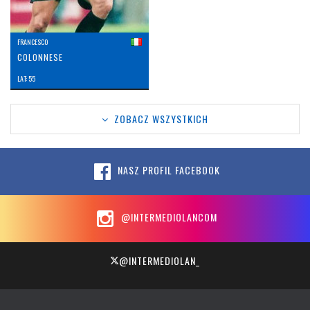
FRANCESCO
COLONNESE
LAT: 55
ZOBACZ WSZYSTKICH
NASZ PROFIL FACEBOOK
@INTERMEDIOLANCOM
@INTERMEDIOLAN_