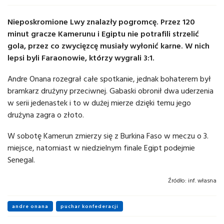
Nieposkromione Lwy znalazły pogromcę. Przez 120
minut gracze Kamerunu i Egiptu nie potrafili strzelić
gola, przez co zwycięzcę musiały wyłonić karne. W nich
lepsi byli Faraonowie, którzy wygrali 3:1.
Andre Onana rozegrał całe spotkanie, jednak bohaterem był
bramkarz drużyny przeciwnej. Gabaski obronił dwa uderzenia
w serii jedenastek i to w dużej mierze dzięki temu jego
drużyna zagra o złoto.
W sobotę Kamerun zmierzy się z Burkina Faso w meczu o 3.
miejsce, natomiast w niedzielnym finale Egipt podejmie
Senegal.
Źródło:
inf. własna
andre onana
puchar konfederacji