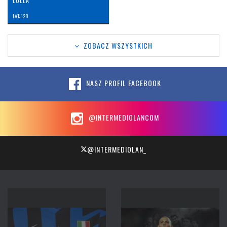
LOLLA
LAT: 128
ZOBACZ WSZYSTKICH
NASZ PROFIL FACEBOOK
@INTERMEDIOLANCOM
@INTERMEDIOLAN_