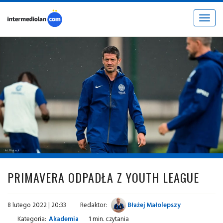
Toggle
navigat
fot. © inter.it
PRIMAVERA ODPADŁA Z YOUTH LEAGUE
8 lutego 2022 | 20:33
Redaktor:
Błażej Małolepszy
Kategoria:
Akademia
1 min. czytania