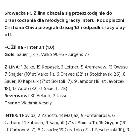
Słowacka FC Żilina okazała się przeszkodą nie do
przeskoczenia dla młodych graczy Interu. Podopieczni
Cristiana Chivu przegrali dzisiaj 1:3 i odpadli z fazy play-
off.
FC Żilina - Inter 3:1 (1:0)
Gole
: Sauer 1, 47, Valko 90+6 - Jurgens 77.
ŻILINA
: 1 Belko; 19 Kopasek, 3 Leitner, 5 Aremeyaw, 13 Owusu;
7 Snajder (18' st Valko 11), 6 Oravec (32' st Stojchevski 26), 8
Sauer; 10 Kapralik (7' st Bortoli 17), 9 Jambor (18' st Javorcek
18), 12 Addo (32' st Sauer L. 25)
Rezerwowi
: 30 Belanik, 2 Jasso
Trener
: Vladimir Vesely
INTER:
1 Rovida; 2 Zanotti, 13 Matjaz, 5 Fontanarosa, 6
Carboni; 14 Fabbian, 4 Sangalli (7' st Abiuso 11), 16 Grygar (19'
st Carboni V. 7); 8 Casadei; 19 Curatolo (7' st Peschetola 10), 9