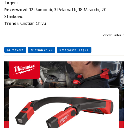
Jurgens
Rezerwowi
: 12 Raimondi, 3 Pelamatti, 18 Mirarchi, 20
Stankovic
Trener
: Cristian Chivu
Źródło:
inter.it
primavera
cristian chivu
uefa youth league