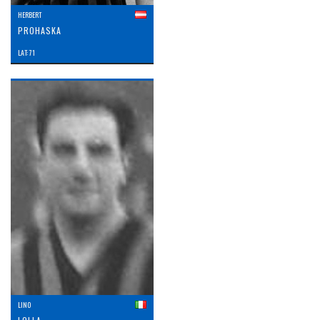
HERBERT
PROHASKA
LAT: 71
LINO