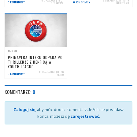
6 LIPCA 2026 | 18:01
7 SIERPNIA 2026 | 10:19
0 KOMENTARZY
0 KOMENTARZY
NERIOCORSI
NERIOCORSI
AKADEMIA
PRIMAVERA INTERU ODPADA PO
THRILLERZE Z BENFICĄ W
YOUTH LEAGUE
19 MARCA 2026 | 00:56
0 KOMENTARZY
KEJMO
KOMENTARZE:
0
Zaloguj się
, aby móc dodać komentarz. Jeżeli nie posiadasz
konta, możesz się
zarejestrować
.