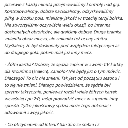
przerwie z każdą minutą przejmowaliśmy kontrolę nad grą.
Kontrolowaliśmy, dobrze naciskaliśmy, odzyskiwaliśmy
piłkę w środku pola, mieliśmy jakość w trzeciej tercji boiska.
Nie stworzyliśmy oczywiście wielu okazji, bo Inter ma
doskonałych obrońców, ale graliśmy dobrze. Druga bramka
zmieniła obraz meczu, ale zmieniła też ocenę arbitra.
Myślałem, że był doskonały pod względem taktycznym aż
do drugiego gola, potem miał już inny mecz.
- Żółta kartka? Dobrze, że sędzia zapisał w swoim CV kartkę
dla Mourinho
(śmiech)
. Zaniolo? Nie będę już o tym mówić.
Dlaczego? To nic nie zmieni. Tak jest od początku sezonu i
to się nie zmieni. Dlatego powiedziałem, że sędzia był
sprytny taktycznie, ponieważ rozdał wiele żółtych kartek
wcześniej i po 2:0, mógł prowadzić mecz w zupełnie inny
sposób. Tylko jakościowy sędzia może tego dokonać i
udowodnił swoją jakość.
- Co otrzymałem od Interu? San Siro ze srebra i z