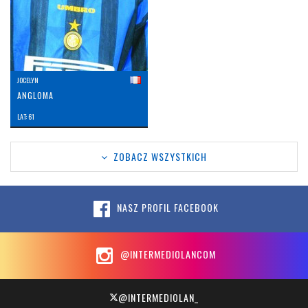
JOCELYN
ANGLOMA
LAT: 61
ZOBACZ WSZYSTKICH
NASZ PROFIL FACEBOOK
@INTERMEDIOLANCOM
@INTERMEDIOLAN_