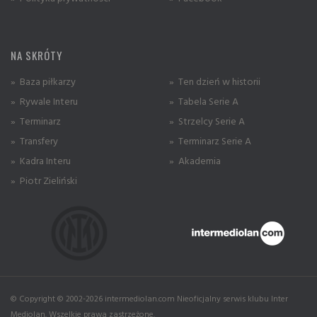
NA SKRÓTY
» Baza piłkarzy
» Ten dzień w historii
» Rywale Interu
» Tabela Serie A
» Terminarz
» Strzelcy Serie A
» Transfery
» Terminarz Serie A
» Kadra Interu
» Akademia
» Piotr Zieliński
© Copyright © 2002-2026 intermediolan.com Nieoficjalny serwis klubu Inter
Mediolan. Wszelkie prawa zastrzeżone.