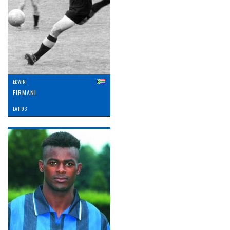
EDWIN
FIRMANI
LAT: 93