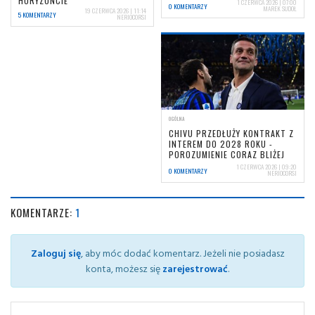
HORYZONCIE
1 CZERWCA 2026 | 07:00
0 KOMENTARZY
MAREK SUDOŁ
19 CZERWCA 2026 | 11:14
5 KOMENTARZY
NERIOCORSI
OGÓLNA
CHIVU PRZEDŁUŻY KONTRAKT Z
INTEREM DO 2028 ROKU -
POROZUMIENIE CORAZ BLIŻEJ
1 CZERWCA 2026 | 09:20
0 KOMENTARZY
NERIOCORSI
KOMENTARZE:
1
Zaloguj się
, aby móc dodać komentarz. Jeżeli nie posiadasz
konta, możesz się
zarejestrować
.