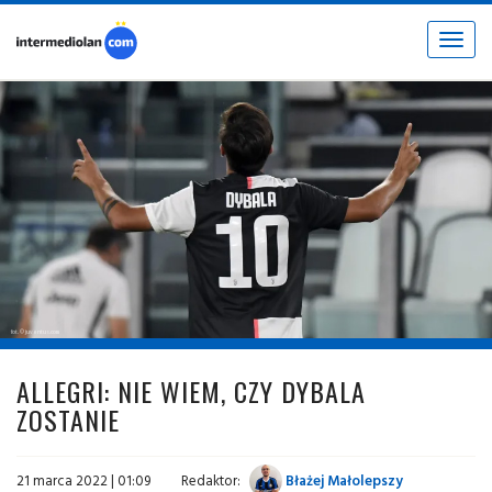
Toggle
navigat
fot. © juventus.com
ALLEGRI: NIE WIEM, CZY DYBALA
ZOSTANIE
21 marca 2022 | 01:09
Redaktor:
Błażej Małolepszy