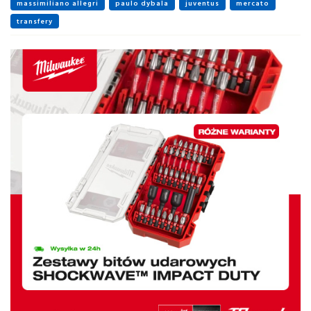
massimiliano allegri
paulo dybala
juventus
mercato
transfery