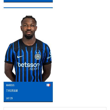
MARCUS
THURAM
LAT: 29