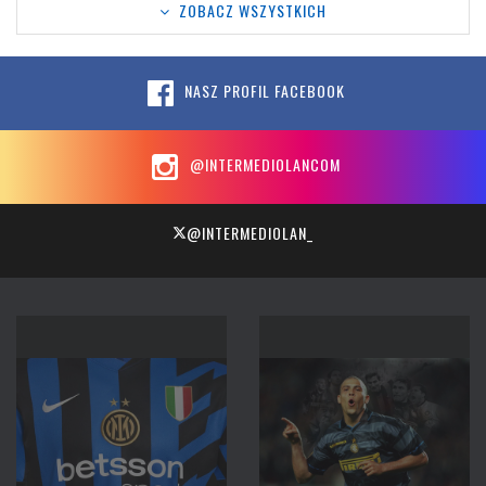
ZOBACZ WSZYSTKICH
NASZ PROFIL FACEBOOK
@INTERMEDIOLANCOM
@INTERMEDIOLAN_