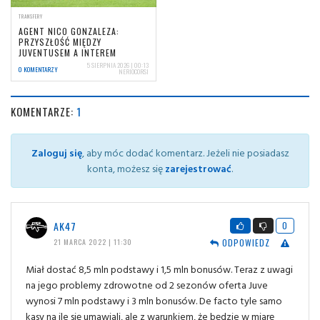
TRANSFERY
AGENT NICO GONZALEZA:
PRZYSZŁOŚĆ MIĘDZY
JUVENTUSEM A INTEREM
5 SIERPNIA 2026 | 00:13
0 KOMENTARZY
NERIOCORSI
KOMENTARZE:
1
Zaloguj się
, aby móc dodać komentarz. Jeżeli nie posiadasz
konta, możesz się
zarejestrować
.
AK47
0
ODPOWIEDZ
21 MARCA 2022 | 11:30
Miał dostać 8,5 mln podstawy i 1,5 mln bonusów. Teraz z uwagi
na jego problemy zdrowotne od 2 sezonów oferta Juve
wynosi 7 mln podstawy i 3 mln bonusów. De facto tyle samo
kasy na ile się umawiali, ale z warunkiem, że będzie w miarę