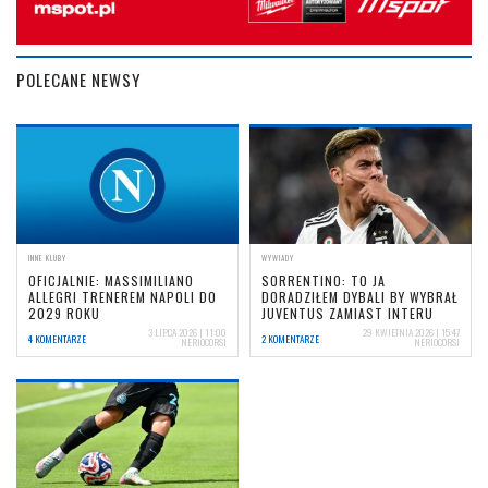
POLECANE NEWSY
INNE KLUBY
WYWIADY
OFICJALNIE: MASSIMILIANO
SORRENTINO: TO JA
ALLEGRI TRENEREM NAPOLI DO
DORADZIŁEM DYBALI BY WYBRAŁ
2029 ROKU
JUVENTUS ZAMIAST INTERU
3 LIPCA 2026 | 11:00
29 KWIETNIA 2026 | 15:47
4 KOMENTARZE
2 KOMENTARZE
NERIOCORSI
NERIOCORSI