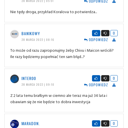
ODPOWIEDZ
28 MARCA 2022 | 05:51
Nie tędy droga, przykład Koralova to potwierdza...
BANIKOWY
0
ODPOWIEDZ
28 MARCA 2022 | 08:16
To może od razu zaproponujmy żeby Chivu i Maicon wrócili?
Ile razy będziemy popełniać ten sam błąd...?
INTER00
0
ODPOWIEDZ
28 MARCA 2022 | 09:10
Z 2 lata temu brałbym w ciemno ale teraz ma już 34 lata i
obawiam się że nie będzie to dobra inwestycja
MARADON.
0