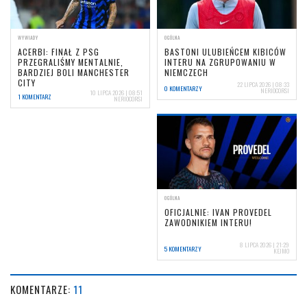
WYWIADY
OGÓLNA
ACERBI: FINAŁ Z PSG
BASTONI ULUBIEŃCEM KIBICÓW
PRZEGRALIŚMY MENTALNIE,
INTERU NA ZGRUPOWANIU W
BARDZIEJ BOLI MANCHESTER
NIEMCZECH
CITY
22 LIPCA 2026 | 08:33
0 KOMENTARZY
NERIOCORSI
10 LIPCA 2026 | 08:51
1 KOMENTARZ
NERIOCORSI
OGÓLNA
OFICJALNIE: IVAN PROVEDEL
ZAWODNIKIEM INTERU!
8 LIPCA 2026 | 21:29
5 KOMENTARZY
KEJMO
KOMENTARZE:
11