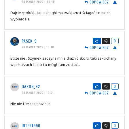
ODPOWIEDZ
28 MARCA 2022 | 09:45
Dajcie spokój... Jak Inzhaghi ma swój szrot ściągać to niech
wypierdala
PASEK_9
0
ODPOWIEDZ
28 MARCA 2022 | 10:18
Boże nie... Szymek zaczyna mnie drażnić skoro taki zakochany
w piłkarzach Lazio to mógł tam zostać...
GARON_92
0
ODPOWIEDZ
28 MARCA 2022 | 10:21
Nie nie i jeszcze raz nie
INTER1990
0