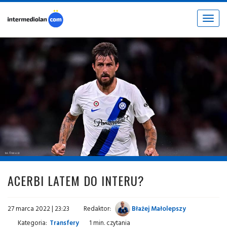
Toggle
navigat
fot. © inter.it
ACERBI LATEM DO INTERU?
27 marca 2022 | 23:23
Redaktor:
Błażej Małolepszy
Kategoria:
Transfery
1 min. czytania