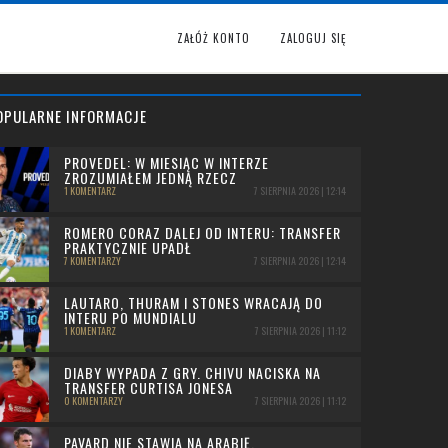
ZAŁÓŻ KONTO
ZALOGUJ SIĘ
OPULARNE INFORMACJE
PROVEDEL: W MIESIĄC W INTERZE
ZROZUMIAŁEM JEDNĄ RZECZ
1 KOMENTARZ
7 SIERPNIA 2026 | 12:14
ROMERO CORAZ DALEJ OD INTERU: TRANSFER
PRAKTYCZNIE UPADŁ
7 KOMENTARZY
7 SIERPNIA 2026 | 12:14
LAUTARO, THURAM I STONES WRACAJĄ DO
INTERU PO MUNDIALU
1 KOMENTARZ
7 SIERPNIA 2026 | 11:12
DIABY WYPADA Z GRY. CHIVU NACISKA NA
TRANSFER CURTISA JONESA
0 KOMENTARZY
7 SIERPNIA 2026 | 11:12
PAVARD NIE STAWIA NA ARABIĘ.