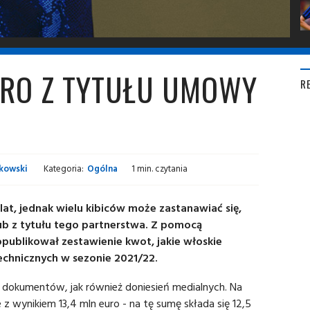
URO Z TYTUŁU UMOWY
R
kowski
Kategoria:
Ogólna
1 min. czytania
 lat, jednak wielu kibiców może zastanawiać się,
lub z tytułu tego partnerstwa. Z pomocą
 opublikował zestawienie kwot, jakie włoskie
chnicznych w sezonie 2021/22.
 dokumentów, jak również doniesień medialnych. Na
ce z wynikiem 13,4 mln euro - na tę sumę składa się 12,5