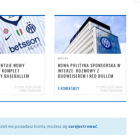
OGÓLNA
ENTUJE NOWY
NOWA POLITYKA SPONSORSKA W
 KOMPLET
INTERZE: ROZMOWY Z
NY BASEBALLEM
BUDWEISEREM I RED BULLEM
17 LIPCA 2026 | 09:50
17 LIPCA 2025 | 14:04
0 KOMENTARZY
PAWEŁ ŚWINARSKI
PAWEŁ ŚWINARSKI
żeli nie posiadasz konta, możesz się
zarejestrować
.