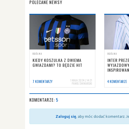
POLECANE NEWSY
OGÓLNA
OGÓLNA
KIEDY KOSZULKA Z DWIEMA
INTER PREZ
GWIAZDAMI? TO BĘDZIE HIT
WYJAZDOWY
INSPIROWA
1 MAJA 2024 | 14:21
7 KOMENTARZY
4 KOMENTARZE
PAWEŁ ŚWINARSKI
KOMENTARZE:
5
Zaloguj się
, aby móc dodać komentarz. Je