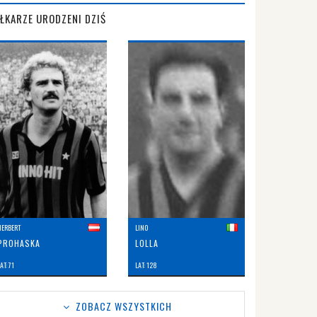
IŁKARZE URODZENI DZIŚ
HERBERT
LINO
PROHASKA
LOLLA
AT: 71
LAT: 128
ZOBACZ WSZYSTKICH