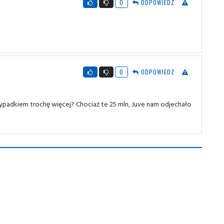
0
ODPOWIEDZ
0
ODPOWIEDZ
ypadkiem trochę więcej? Chociaż te 25 mln, Juve nam odjechało