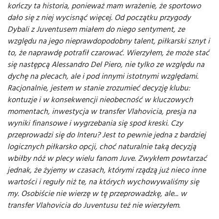
kończy ta historia, ponieważ mam wrażenie, że sportowo
dało się z niej wycisnąć więcej. Od początku przygody
Dybali z Juventusem miałem do niego sentyment, ze
względu na jego nieprawdopodobny talent, piłkarski sznyt i
to, że naprawdę potrafił czarować. Wierzyłem, że może stać
się następcą Alessandro Del Piero, nie tylko ze względu na
dychę na plecach, ale i pod innymi istotnymi względami.
Racjonalnie, jestem w stanie zrozumieć decyzję klubu:
kontuzje i w konsekwencji nieobecność w kluczowych
momentach, inwestycja w transfer Vlahovicia, presja na
wyniki finansowe i wygrzebania się spod kreski. Czy
przeprowadzi się do Interu? Jest to pewnie jedna z bardziej
logicznych piłkarsko opcji, choć naturalnie taką decyzją
wbiłby nóż w plecy wielu fanom Juve. Zwykłem powtarzać
jednak, że żyjemy w czasach, którymi rządzą już nieco inne
wartości i reguły niż te, na których wychowywaliśmy się
my. Osobiście nie wierzę w tę przeprowadzkę, ale... w
transfer Vlahovicia do Juventusu też nie wierzyłem.