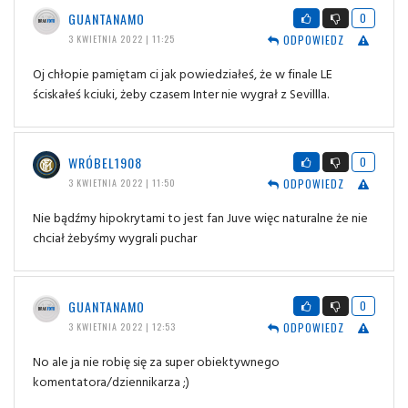
GUANTANAMO
0
ODPOWIEDZ
3 KWIETNIA 2022 | 11:25
Oj chłopie pamiętam ci jak powiedziałeś, że w finale LE
ściskałeś kciuki, żeby czasem Inter nie wygrał z Sevillla.
WRÓBEL1908
0
ODPOWIEDZ
3 KWIETNIA 2022 | 11:50
Nie bądźmy hipokrytami to jest fan Juve więc naturalne że nie
chciał żebyśmy wygrali puchar
GUANTANAMO
0
ODPOWIEDZ
3 KWIETNIA 2022 | 12:53
No ale ja nie robię się za super obiektywnego
komentatora/dziennikarza ;)