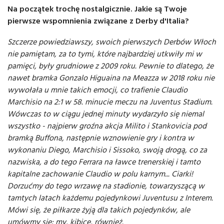
Na początek trochę nostalgicznie. Jakie są Twoje
pierwsze wspomnienia związane z Derby d'Italia?
Szczerze powiedziawszy, swoich pierwszych Derbów Włoch
nie pamiętam, za to tymi, które najbardziej utkwiły mi w
pamięci, były grudniowe z 2009 roku. Pewnie to dlatego, że
nawet bramka Gonzalo Higuaina na Meazza w 2018 roku nie
wywołała u mnie takich emocji, co trafienie Claudio
Marchisio na 2:1 w 58. minucie meczu na Juventus Stadium.
Wówczas to w ciągu jednej minuty wydarzyło się niemal
wszystko - najpierw groźna akcja Milito i Stankovicia pod
bramką Buffona, następnie wznowienie gry i kontra w
wykonaniu Diego, Marchisio i Sissoko, swoją drogą, co za
nazwiska, a do tego Ferrara na ławce trenerskiej i tamto
kapitalne zachowanie Claudio w polu karnym... Ciarki!
Dorzućmy do tego wrzawę na stadionie, towarzyszącą w
tamtych latach każdemu pojedynkowi Juventusu z Interem.
Mówi się, że piłkarze żyją dla takich pojedynków, ale
umówmy się: my, kibice, również.