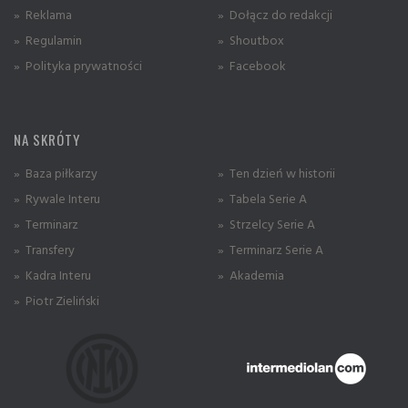
» Reklama
» Dołącz do redakcji
» Regulamin
» Shoutbox
» Polityka prywatności
» Facebook
NA SKRÓTY
» Baza piłkarzy
» Ten dzień w historii
» Rywale Interu
» Tabela Serie A
» Terminarz
» Strzelcy Serie A
» Transfery
» Terminarz Serie A
» Kadra Interu
» Akademia
» Piotr Zieliński