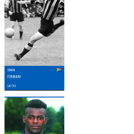
EDWIN
FIRMANI
LAT: 93