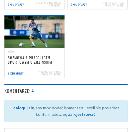
5 SIERPNIA 2026 | 00:13
14 LUTEGO 2026 | 13:26
0 KOMENTARZY
0 KOMENTARZY
NERIOCORSI
PAWEŁ ŚWINARSKI
OGÓLNA
ROZMOWA Z PRZEGLĄDEM
SPORTOWYM O ZIELIŃSKIM
14 LUTEGO 2024 | 14:20
6 KOMENTARZY
PAWEŁ ŚWINARSKI
KOMENTARZE:
4
Zaloguj się
, aby móc dodać komentarz. Jeżeli nie posiadasz
konta, możesz się
zarejestrować
.