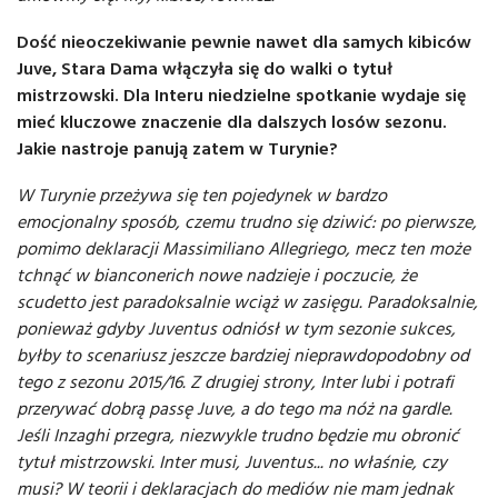
Dość nieoczekiwanie pewnie nawet dla samych kibiców
Juve, Stara Dama włączyła się do walki o tytuł
mistrzowski. Dla Interu niedzielne spotkanie wydaje się
mieć kluczowe znaczenie dla dalszych losów sezonu.
Jakie nastroje panują zatem w Turynie?
W Turynie przeżywa się ten pojedynek w bardzo
emocjonalny sposób, czemu trudno się dziwić: po pierwsze,
pomimo deklaracji Massimiliano Allegriego, mecz ten może
tchnąć w bianconerich nowe nadzieje i poczucie, że
scudetto jest paradoksalnie wciąż w zasięgu. Paradoksalnie,
ponieważ gdyby Juventus odniósł w tym sezonie sukces,
byłby to scenariusz jeszcze bardziej nieprawdopodobny od
tego z sezonu 2015/16. Z drugiej strony, Inter lubi i potrafi
przerywać dobrą passę Juve, a do tego ma nóż na gardle.
Jeśli Inzaghi przegra, niezwykle trudno będzie mu obronić
tytuł mistrzowski. Inter musi, Juventus... no właśnie, czy
musi? W teorii i deklaracjach do mediów nie mam jednak