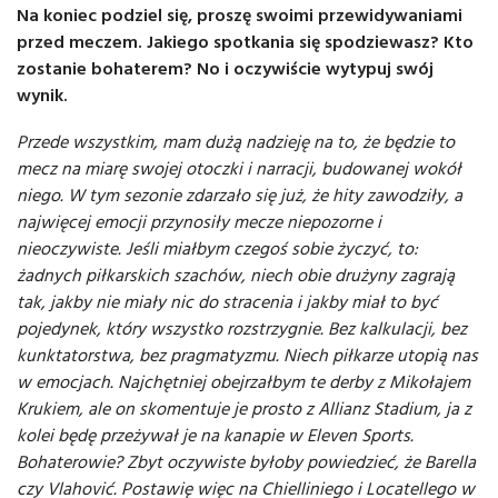
Na koniec podziel się, proszę swoimi przewidywaniami
przed meczem. Jakiego spotkania się spodziewasz? Kto
zostanie bohaterem? No i oczywiście wytypuj swój
wynik.
Przede wszystkim, mam dużą nadzieję na to, że będzie to
mecz na miarę swojej otoczki i narracji, budowanej wokół
niego. W tym sezonie zdarzało się już, że hity zawodziły, a
najwięcej emocji przynosiły mecze niepozorne i
nieoczywiste. Jeśli miałbym czegoś sobie życzyć, to:
żadnych piłkarskich szachów, niech obie drużyny zagrają
tak, jakby nie miały nic do stracenia i jakby miał to być
pojedynek, który wszystko rozstrzygnie. Bez kalkulacji, bez
kunktatorstwa, bez pragmatyzmu. Niech piłkarze utopią nas
w emocjach. Najchętniej obejrzałbym te derby z Mikołajem
Krukiem, ale on skomentuje je prosto z Allianz Stadium, ja z
kolei będę przeżywał je na kanapie w Eleven Sports.
Bohaterowie? Zbyt oczywiste byłoby powiedzieć, że Barella
czy Vlahović. Postawię więc na Chielliniego i Locatellego w