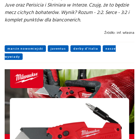
Juve oraz Perisicia i Skriniara w Interze. Czuję, że to będzie
mecz cichych bohaterów. Wynik? Rozum - 2:2. Serce - 3:2 i
komplet punktów dla bianconerich.
Źródło:
inf. własna
marcin nowomiejski
juventus
derby d'italia
nasze
wywiady