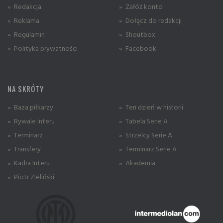
» Redakcja
» Załóż konto
» Reklama
» Dołącz do redakcji
» Regulamin
» Shoutbox
» Polityka prywatności
» Facebook
NA SKRÓTY
» Baza piłkarzy
» Ten dzień w historii
» Rywale Interu
» Tabela Serie A
» Terminarz
» Strzelcy Serie A
» Transfery
» Terminarz Serie A
» Kadra Interu
» Akademia
» Piotr Zieliński