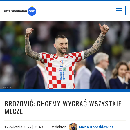
Toggle
navigat
fot. © inter.it
BROZOVIĆ: CHCEMY WYGRAĆ WSZYSTKIE
MECZE
15 kwietnia 2022 | 21:49
Redaktor:
Aneta Dorotkiewicz