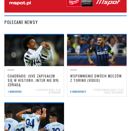
POLECANE NEWSY
OGÓLNA
OGÓLNA
CUADRADO: JUVE ZAPISAŁEM
WSPOMNIENIE DWÓCH MECZÓW
SIĘ W HISTORII, INTER NIE BYŁ
Z TORINO (VIDEO)
ZDRADĄ
8 SIERPNIA 2026 | 17:30
4 PAŹDZIERNIKA 2024 | 21:02
1 KOMENTARZ
0 KOMENTARZY
NERIOCORSI
PAWEŁ ŚWINARSKI