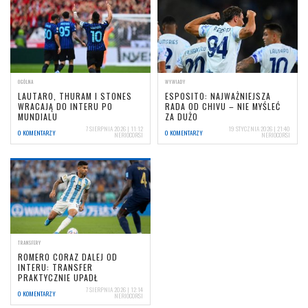
OGÓLNA
WYWIADY
LAUTARO, THURAM I STONES
ESPOSITO: NAJWAŻNIEJSZA
WRACAJĄ DO INTERU PO
RADA OD CHIVU – NIE MYŚLEĆ
MUNDIALU
ZA DUŻO
7 SIERPNIA 2026 | 11:12
19 STYCZNIA 2026 | 21:40
0 KOMENTARZY
0 KOMENTARZY
NERIOCORSI
NERIOCORSI
TRANSFERY
ROMERO CORAZ DALEJ OD
INTERU: TRANSFER
PRAKTYCZNIE UPADŁ
7 SIERPNIA 2026 | 12:14
0 KOMENTARZY
NERIOCORSI