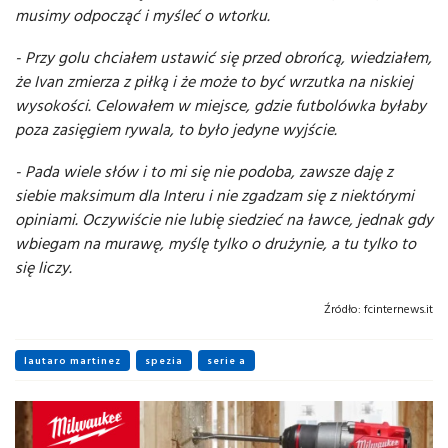
musimy odpocząć i myśleć o wtorku.
- Przy golu chciałem ustawić się przed obrońcą, wiedziałem,
że Ivan zmierza z piłką i że może to być wrzutka na niskiej
wysokości. Celowałem w miejsce, gdzie futbolówka byłaby
poza zasięgiem rywala, to było jedyne wyjście.
- Pada wiele słów i to mi się nie podoba, zawsze daję z
siebie maksimum dla Interu i nie zgadzam się z niektórymi
opiniami. Oczywiście nie lubię siedzieć na ławce, jednak gdy
wbiegam na murawę, myślę tylko o drużynie, a tu tylko to
się liczy.
Źródło:
fcinternews.it
lautaro martinez
spezia
serie a