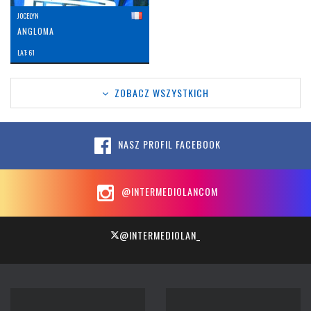
JOCELYN
ANGLOMA
LAT: 61
ZOBACZ WSZYSTKICH
NASZ PROFIL FACEBOOK
@INTERMEDIOLANCOM
@INTERMEDIOLAN_