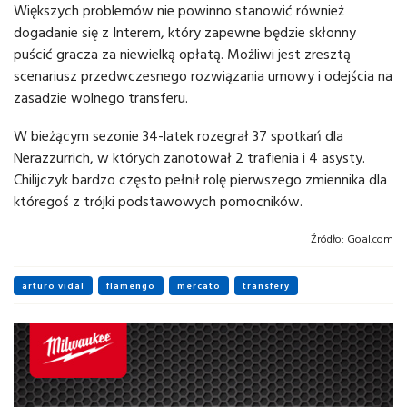
Większych problemów nie powinno stanowić również
dogadanie się z Interem, który zapewne będzie skłonny
puścić gracza za niewielką opłatą. Możliwi jest zresztą
scenariusz przedwczesnego rozwiązania umowy i odejścia na
zasadzie wolnego transferu.
W bieżącym sezonie 34-latek rozegrał 37 spotkań dla
Nerazzurrich, w których zanotował 2 trafienia i 4 asysty.
Chilijczyk bardzo często pełnił rolę pierwszego zmiennika dla
któregoś z trójki podstawowych pomocników.
Źródło:
Goal.com
arturo vidal
flamengo
mercato
transfery