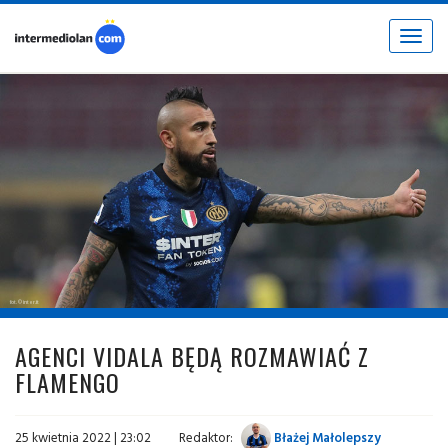
Toggle
navigat
fot. © inter.it
AGENCI VIDALA BĘDĄ ROZMAWIAĆ Z
FLAMENGO
25 kwietnia 2022 | 23:02
Redaktor:
Błażej Małolepszy