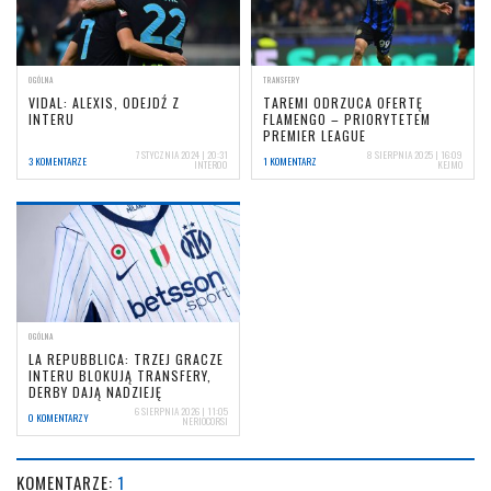
OGÓLNA
TRANSFERY
VIDAL: ALEXIS, ODEJDŹ Z
TAREMI ODRZUCA OFERTĘ
INTERU
FLAMENGO – PRIORYTETEM
PREMIER LEAGUE
7 STYCZNIA 2024 | 20:31
8 SIERPNIA 2025 | 16:09
3 KOMENTARZE
1 KOMENTARZ
INTER00
KEJMO
OGÓLNA
LA REPUBBLICA: TRZEJ GRACZE
INTERU BLOKUJĄ TRANSFERY,
DERBY DAJĄ NADZIEJĘ
6 SIERPNIA 2026 | 11:05
0 KOMENTARZY
NERIOCORSI
KOMENTARZE:
1