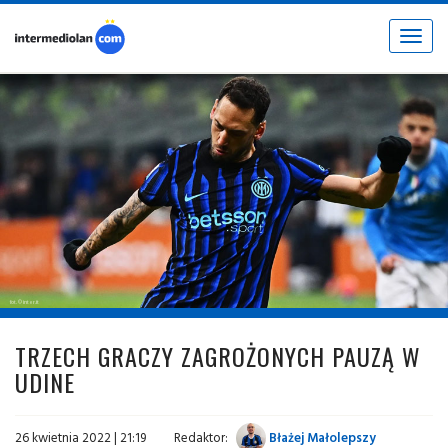
Toggle
navigat
fot. © inter.it
TRZECH GRACZY ZAGROŻONYCH PAUZĄ W
UDINE
26 kwietnia 2022 | 21:19
Redaktor:
Błażej Małolepszy