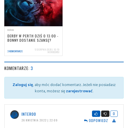
OGÓLNA
DERBY W PERTH DZIŚ O 13:00 -
BONNY DOSTANIE SZANSĘ?
5 SIERPNIA 2026 | 10:19
3 KOMENTARZE
NERIOCORSI
KOMENTARZE:
3
Zaloguj się
, aby móc dodać komentarz. Jeżeli nie posiadasz
konta, możesz się
zarejestrować
.
INTER00
0
ODPOWIEDZ
26 KWIETNIA 2022 | 22:09