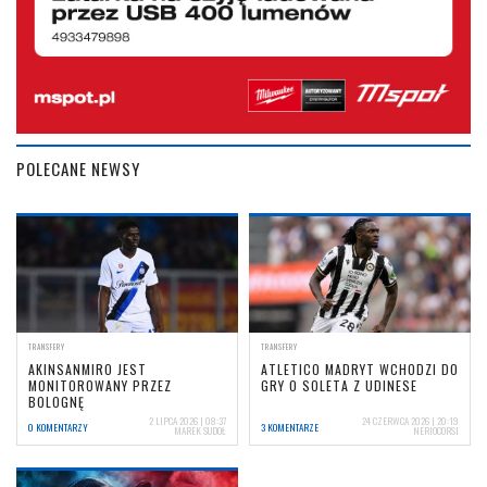
POLECANE NEWSY
TRANSFERY
TRANSFERY
AKINSANMIRO JEST
ATLETICO MADRYT WCHODZI DO
MONITOROWANY PRZEZ
GRY O SOLETA Z UDINESE
BOLOGNĘ
2 LIPCA 2026 | 08:37
24 CZERWCA 2026 | 20:19
0 KOMENTARZY
3 KOMENTARZE
MAREK SUDOŁ
NERIOCORSI