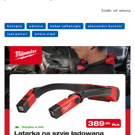
Źródło:
inf. własna
bologna
udinese
hakan calhanoglu
alessandro bastoni
ivan perisic
arturo vidal