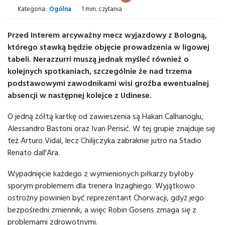
Kategoria:
Ogólna
1 min. czytania
Przed Interem arcyważny mecz wyjazdowy z Bologną,
którego stawką będzie objęcie prowadzenia w ligowej
tabeli. Nerazzurri muszą jednak myśleć również o
kolejnych spotkaniach, szczególnie że nad trzema
podstawowymi zawodnikami wisi groźba ewentualnej
absencji w następnej kolejce z Udinese.
O jedną żółtą kartkę od zawieszenia są Hakan Calhanoglu,
Alessandro Bastoni oraz Ivan Perisić. W tej grupie znajduje się
też Arturo Vidal, lecz Chilijczyka zabraknie jutro na Stadio
Renato dall'Ara.
Wypadnięcie każdego z wymienionych piłkarzy byłoby
sporym problemem dla trenera Inzaghiego. Wyjątkowo
ostrożny powinien być reprezentant Chorwacji, gdyż jego
bezpośredni zmiennik, a więc Robin Gosens zmaga się z
problemami zdrowotnymi.