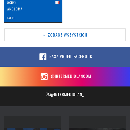
JOCELYN
ANGLOMA
LAT: 61
ZOBACZ WSZYSTKICH
NASZ PROFIL FACEBOOK
@INTERMEDIOLANCOM
@INTERMEDIOLAN_